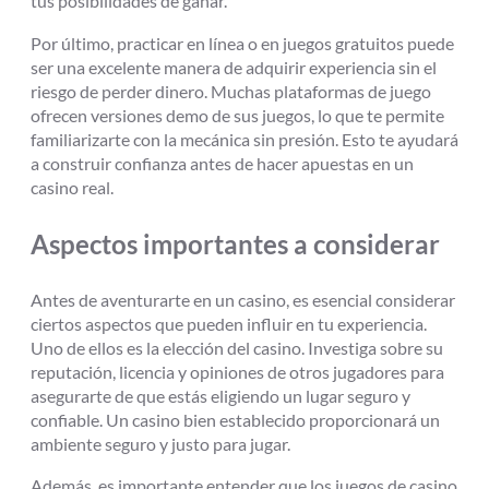
tus posibilidades de ganar.
Por último, practicar en línea o en juegos gratuitos puede
ser una excelente manera de adquirir experiencia sin el
riesgo de perder dinero. Muchas plataformas de juego
ofrecen versiones demo de sus juegos, lo que te permite
familiarizarte con la mecánica sin presión. Esto te ayudará
a construir confianza antes de hacer apuestas en un
casino real.
Aspectos importantes a considerar
Antes de aventurarte en un casino, es esencial considerar
ciertos aspectos que pueden influir en tu experiencia.
Uno de ellos es la elección del casino. Investiga sobre su
reputación, licencia y opiniones de otros jugadores para
asegurarte de que estás eligiendo un lugar seguro y
confiable. Un casino bien establecido proporcionará un
ambiente seguro y justo para jugar.
Además, es importante entender que los juegos de casino