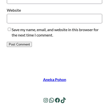
Website
Save my name, email, and website in this browser for
the next time I comment.
Aneka Pohon
Instagram
WhatsApp
Facebook
TikTok