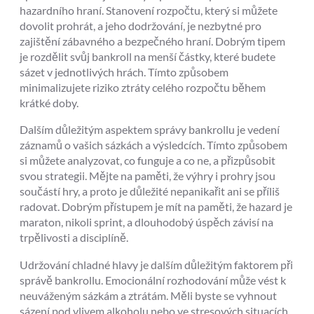
hazardního hraní. Stanovení rozpočtu, který si můžete
dovolit prohrát, a jeho dodržování, je nezbytné pro
zajištění zábavného a bezpečného hraní. Dobrým tipem
je rozdělit svůj bankroll na menší částky, které budete
sázet v jednotlivých hrách. Tímto způsobem
minimalizujete riziko ztráty celého rozpočtu během
krátké doby.
Dalším důležitým aspektem správy bankrollu je vedení
záznamů o vašich sázkách a výsledcích. Tímto způsobem
si můžete analyzovat, co funguje a co ne, a přizpůsobit
svou strategii. Mějte na paměti, že výhry i prohry jsou
součástí hry, a proto je důležité nepanikařit ani se příliš
radovat. Dobrým přístupem je mít na paměti, že hazard je
maraton, nikoli sprint, a dlouhodobý úspěch závisí na
trpělivosti a disciplíně.
Udržování chladné hlavy je dalším důležitým faktorem při
správě bankrollu. Emocionální rozhodování může vést k
neuváženým sázkám a ztrátám. Měli byste se vyhnout
sázení pod vlivem alkoholu nebo ve stresových situacích.