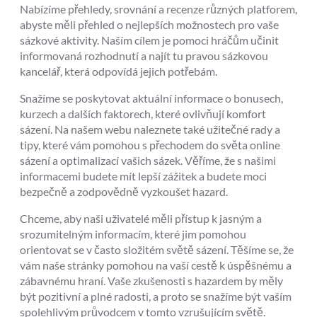
Nabízíme přehledy, srovnání a recenze různých platforem,
abyste měli přehled o nejlepších možnostech pro vaše
sázkové aktivity. Naším cílem je pomoci hráčům učinit
informovaná rozhodnutí a najít tu pravou sázkovou
kancelář, která odpovídá jejich potřebám.
Snažíme se poskytovat aktuální informace o bonusech,
kurzech a dalších faktorech, které ovlivňují komfort
sázení. Na našem webu naleznete také užitečné rady a
tipy, které vám pomohou s přechodem do světa online
sázení a optimalizací vašich sázek. Věříme, že s našimi
informacemi budete mít lepší zážitek a budete moci
bezpečně a zodpovědně vyzkoušet hazard.
Chceme, aby naši uživatelé měli přístup k jasným a
srozumitelným informacím, které jim pomohou
orientovat se v často složitém světě sázení. Těšíme se, že
vám naše stránky pomohou na vaší cestě k úspěšnému a
zábavnému hraní. Vaše zkušenosti s hazardem by měly
být pozitivní a plné radosti, a proto se snažíme být vaším
spolehlivým průvodcem v tomto vzrušujícím světě.