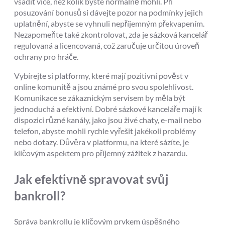
vsadit více, než kolik byste normálně mohli. Při
posuzování bonusů si dávejte pozor na podmínky jejich
uplatnění, abyste se vyhnuli nepříjemným překvapením.
Nezapomeňte také zkontrolovat, zda je sázková kancelář
regulovaná a licencovaná, což zaručuje určitou úroveň
ochrany pro hráče.
Vybírejte si platformy, které mají pozitivní pověst v
online komunitě a jsou známé pro svou spolehlivost.
Komunikace se zákaznickým servisem by měla být
jednoduchá a efektivní. Dobré sázkové kanceláře mají k
dispozici různé kanály, jako jsou živé chaty, e-mail nebo
telefon, abyste mohli rychle vyřešit jakékoli problémy
nebo dotazy. Důvěra v platformu, na které sázíte, je
klíčovým aspektem pro příjemný zážitek z hazardu.
Jak efektivně spravovat svůj
bankroll?
Správa bankrollu je klíčovým prvkem úspěšného