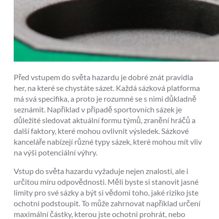
Před vstupem do světa hazardu je dobré znát pravidla
her, na které se chystáte sázet. Každá sázková platforma
má svá specifika, a proto je rozumné se s nimi důkladně
seznámit. Například v případě sportovních sázek je
důležité sledovat aktuální formu týmů, zranění hráčů a
další faktory, které mohou ovlivnit výsledek. Sázkové
kanceláře nabízejí různé typy sázek, které mohou mít vliv
na výši potenciální výhry.
Vstup do světa hazardu vyžaduje nejen znalosti, ale i
určitou míru odpovědnosti. Měli byste si stanovit jasné
limity pro své sázky a být si vědomi toho, jaké riziko jste
ochotni podstoupit. To může zahrnovat například určení
maximální částky, kterou jste ochotni prohrát, nebo