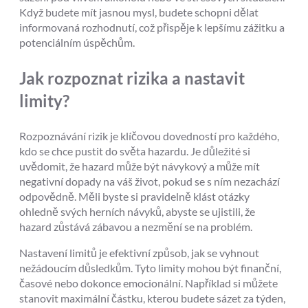
Když budete mít jasnou mysl, budete schopni dělat
informovaná rozhodnutí, což přispěje k lepšímu zážitku a
potenciálním úspěchům.
Jak rozpoznat rizika a nastavit
limity?
Rozpoznávání rizik je klíčovou dovedností pro každého,
kdo se chce pustit do světa hazardu. Je důležité si
uvědomit, že hazard může být návykový a může mít
negativní dopady na váš život, pokud se s ním nezachází
odpovědně. Měli byste si pravidelně klást otázky
ohledně svých herních návyků, abyste se ujistili, že
hazard zůstává zábavou a nezmění se na problém.
Nastavení limitů je efektivní způsob, jak se vyhnout
nežádoucím důsledkům. Tyto limity mohou být finanční,
časové nebo dokonce emocionální. Například si můžete
stanovit maximální částku, kterou budete sázet za týden,