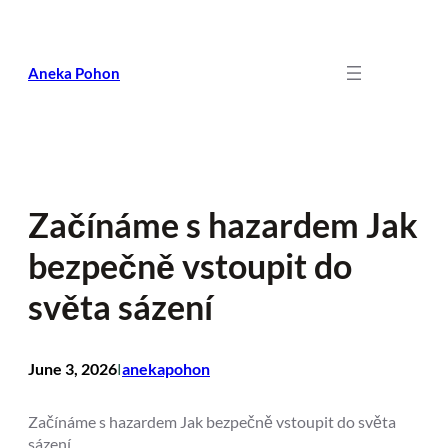
Skip
to
content
Aneka Pohon
Začínáme s hazardem Jak
bezpečně vstoupit do
světa sázení
June 3, 2026
anekapohon
I
Začínáme s hazardem Jak bezpečně vstoupit do světa
sázení