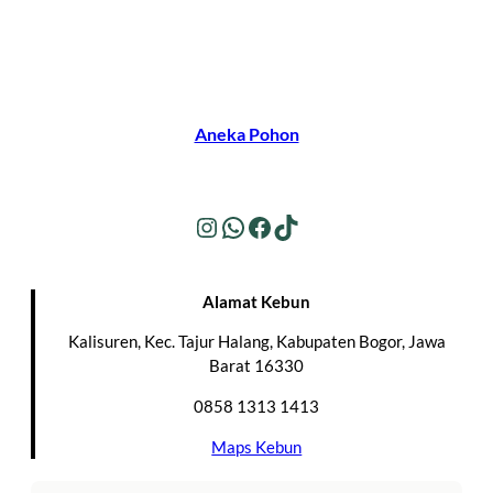
Aneka Pohon
Instagram
WhatsApp
Facebook
TikTok
Alamat Kebun
Kalisuren, Kec. Tajur Halang, Kabupaten Bogor, Jawa
Barat 16330
0858 1313 1413
Maps Kebun