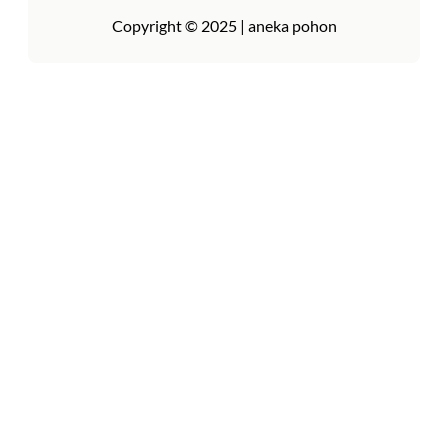
Copyright © 2025 | aneka pohon