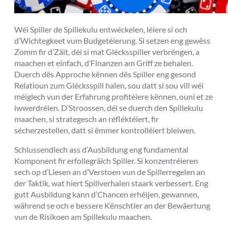
Wéi Spiller de Spillekulu entwéckelen, léiere si och
d’Wichtegkeet vum Budgetéierung. Si setzen eng gewëss
Zomm fir d’Zäit, déi si mat Glécksspiller verbréngen, a
maachen et einfach, d’Finanzen am Griff ze behalen.
Duerch dës Approche kënnen dës Spiller eng gesond
Relatioun zum Glécksspill halen, sou datt si sou vill wéi
méiglech vun der Erfahrung profitéiere kënnen, ouni et ze
iwwerdréien. D’Stroossen, déi se duerch den Spillekulu
maachen, si strategesch an réfléktéiert, fir
sécherzestellen, datt si ëmmer kontrolléiert bleiwen.
Schlussendlech ass d’Ausbildung eng fundamental
Komponent fir erfollegräich Spiller. Si konzentréieren
sech op d’Liesen an d’Verstoen vun de Spillerregelen an
der Taktik, wat hiert Spillverhalen staark verbessert. Eng
gutt Ausbildung kann d’Chancen erhéijen, gewannen,
während se och e bessere Kënschtler an der Bewäertung
vun de Risikoen am Spillekulu maachen.