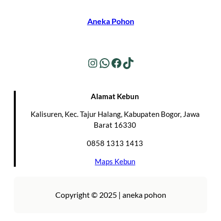
Aneka Pohon
Instagram
WhatsApp
Facebook
TikTok
Alamat Kebun
Kalisuren, Kec. Tajur Halang, Kabupaten Bogor, Jawa
Barat 16330
0858 1313 1413
Maps Kebun
Copyright © 2025 | aneka pohon