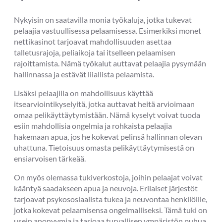
Nykyisin on saatavilla monia työkaluja, jotka tukevat
pelaajia vastuullisessa pelaamisessa. Esimerkiksi monet
nettikasinot tarjoavat mahdollisuuden asettaa
talletusrajoja, peliaikoja tai itselleen pelaamisen
rajoittamista. Nämä työkalut auttavat pelaajia pysymään
hallinnassa ja estävät liiallista pelaamista.
Lisäksi pelaajilla on mahdollisuus käyttää
itsearviointikyselyitä, jotka auttavat heitä arvioimaan
omaa pelikäyttäytymistään. Nämä kyselyt voivat tuoda
esiin mahdollisia ongelmia ja rohkaista pelaajia
hakemaan apua, jos he kokevat pelinsä hallinnan olevan
uhattuna. Tietoisuus omasta pelikäyttäytymisestä on
ensiarvoisen tärkeää.
On myös olemassa tukiverkostoja, joihin pelaajat voivat
kääntyä saadakseen apua ja neuvoja. Erilaiset järjestöt
tarjoavat psykososiaalista tukea ja neuvontaa henkilöille,
jotka kokevat pelaamisensa ongelmalliseksi. Tämä tuki on
usein anonyymia ja tarjoaa turvallisen ympäristön puhua