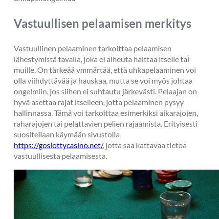
Vastuullisen pelaamisen merkitys
Vastuullinen pelaaminen tarkoittaa pelaamisen
lähestymistä tavalla, joka ei aiheuta haittaa itselle tai
muille. On tärkeää ymmärtää, että uhkapelaaminen voi
olla viihdyttävää ja hauskaa, mutta se voi myös johtaa
ongelmiin, jos siihen ei suhtautu järkevästi. Pelaajan on
hyvä asettaa rajat itselleen, jotta pelaaminen pysyy
hallinnassa. Tämä voi tarkoittaa esimerkiksi aikarajojen,
raharajojen tai pelattavien pelien rajaamista. Erityisesti
suositellaan käymään sivustolla
https://goslottycasino.net/
, jotta saa kattavaa tietoa
vastuullisesta pelaamisesta.