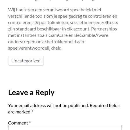
Wij hanteren een verantwoord speelbeleid met
verschillende tools om je speelgedrag te controleren en
controleren. Depositolimieten, sessietimers en zelftests
zijn standaard beschikbaar in elk account. Partnerships
met instanties zoals GamCare en BeGambleAware
onderstrepen onze betrokkenheid aan
speelverantwoordelijkheid.
Uncategorized
Leave a Reply
Your email address will not be published.
Required fields
are marked
*
Comment
*