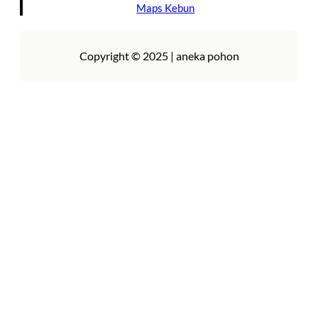
Maps Kebun
Copyright © 2025 | aneka pohon