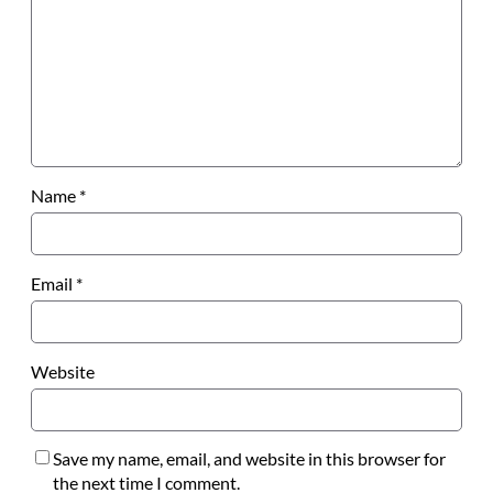
Name
*
Email
*
Website
Save my name, email, and website in this browser for
the next time I comment.