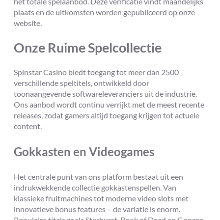
het totale spelaanbod. Deze verificatie vindt maandelijks
plaats en de uitkomsten worden gepubliceerd op onze
website.
Onze Ruime Spelcollectie
Spinstar Casino biedt toegang tot meer dan 2500
verschillende speltitels, ontwikkeld door
toonaangevende softwareleveranciers uit de industrie.
Ons aanbod wordt continu verrijkt met de meest recente
releases, zodat gamers altijd toegang krijgen tot actuele
content.
Gokkasten en Videogames
Het centrale punt van ons platform bestaat uit een
indrukwekkende collectie gokkastenspellen. Van
klassieke fruitmachines tot moderne video slots met
innovatieve bonus features – de variatie is enorm.
Populaire titels zoals Starburst, Book of Dead en Gonzos