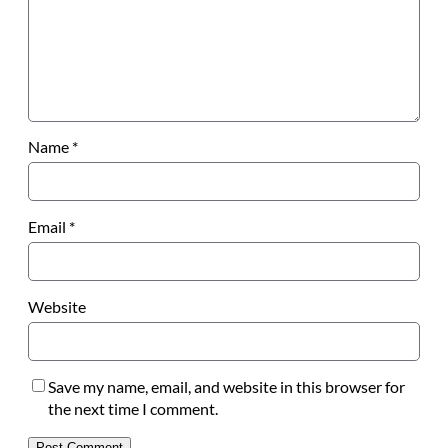
Name
*
Email
*
Website
Save my name, email, and website in this browser for
the next time I comment.