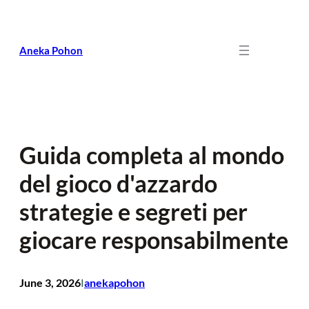
Skip
to
content
Aneka Pohon
Guida completa al mondo
del gioco d'azzardo
strategie e segreti per
giocare responsabilmente
June 3, 2026
anekapohon
I