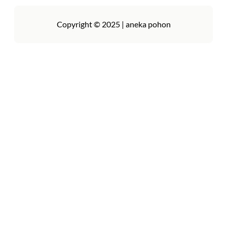
Copyright © 2025 | aneka pohon