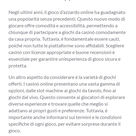
Negli ultimi anni, il gioco d’azzardo online ha guadagnato
una popolarità senza precedenti. Questo nuovo modo di
giocare offre comodità e accessibilità, permettendo a
chiunque di partecipare a giochi da casinò comodamente
da casa propria. Tuttavia, è fondamentale essere cauti,
poiché non tutte le piattaforme sono affidabili. Scegliere
casinò con licenze appropriate e buone recensioni è
essenziale per garantire un’esperienza di gioco sicura e
protetta.
Un altro aspetto da considerare è la varietà di giochi
offerti. I casinò online presentano una vasta gamma di
opzioni, dalle slot machine ai giochi da tavolo, fino ai
giochi dal vivo. Questo consente ai giocatori di esplorare
diverse esperienze e trovare quelle che meglio si
adattano ai propri gusti e preferenze. Tuttavia, è
importante anche informarsi sui termini e le condizioni
specifiche di ogni gioco, per evitare sorprese durante il
gioco.