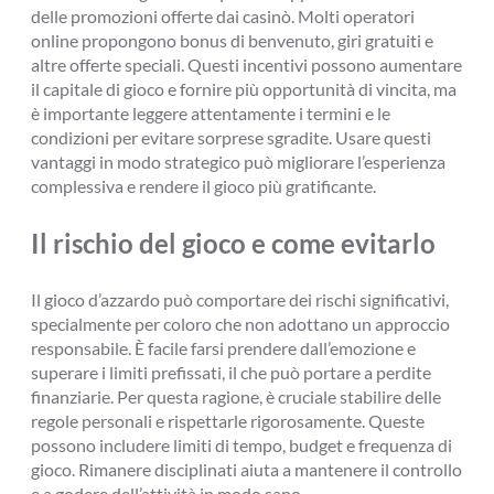
delle promozioni offerte dai casinò. Molti operatori
online propongono bonus di benvenuto, giri gratuiti e
altre offerte speciali. Questi incentivi possono aumentare
il capitale di gioco e fornire più opportunità di vincita, ma
è importante leggere attentamente i termini e le
condizioni per evitare sorprese sgradite. Usare questi
vantaggi in modo strategico può migliorare l’esperienza
complessiva e rendere il gioco più gratificante.
Il rischio del gioco e come evitarlo
Il gioco d’azzardo può comportare dei rischi significativi,
specialmente per coloro che non adottano un approccio
responsabile. È facile farsi prendere dall’emozione e
superare i limiti prefissati, il che può portare a perdite
finanziarie. Per questa ragione, è cruciale stabilire delle
regole personali e rispettarle rigorosamente. Queste
possono includere limiti di tempo, budget e frequenza di
gioco. Rimanere disciplinati aiuta a mantenere il controllo
e a godere dell’attività in modo sano.