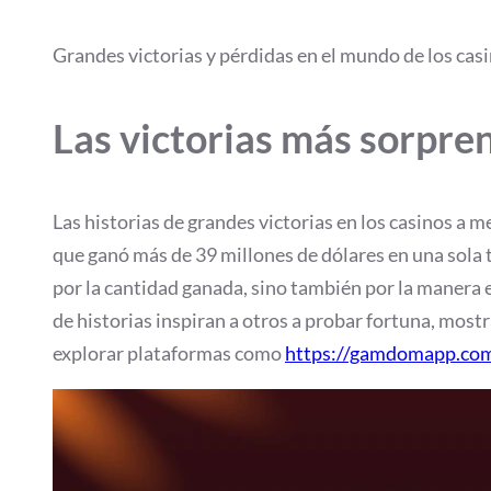
Grandes victorias y pérdidas en el mundo de los cas
Las victorias más sorpre
Las historias de grandes victorias en los casinos a 
que ganó más de 39 millones de dólares en una sola
por la cantidad ganada, sino también por la manera e
de historias inspiran a otros a probar fortuna, mos
explorar plataformas como
https://gamdomapp.com