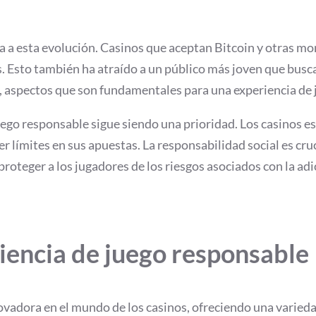
a a esta evolución. Casinos que aceptan Bitcoin y otras m
s. Esto también ha atraído a un público más joven que bus
d, aspectos que son fundamentales para una experiencia de j
juego responsable sigue siendo una prioridad. Los casinos
límites en sus apuestas. La responsabilidad social es cruci
 proteger a los jugadores de los riesgos asociados con la ad
encia de juego responsable
dora en el mundo de los casinos, ofreciendo una varieda