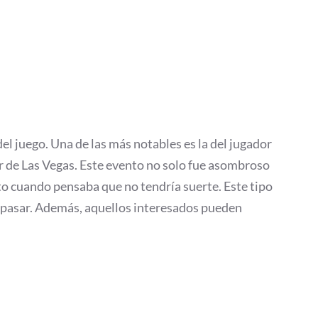
el juego. Una de las más notables es la del jugador
r de Las Vegas. Este evento no solo fue asombroso
sto cuando pensaba que no tendría suerte. Este tipo
e pasar. Además, aquellos interesados pueden