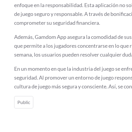
enfoque en la responsabilidad. Esta aplicación no so
de juego seguro y responsable. A través de bonificac
comprometer su seguridad financiera.
Además, Gamdom App asegura la comodidad de sus usua
que permite a los jugadores concentrarse en lo que re
semana, los usuarios pueden resolver cualquier duda 
En un momento en que la industria del juego se en
seguridad. Al promover un entorno de juego responsa
cultura de juego más segura y consciente. Así, se co
Public