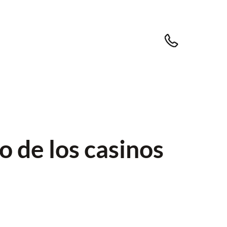
o de los casinos