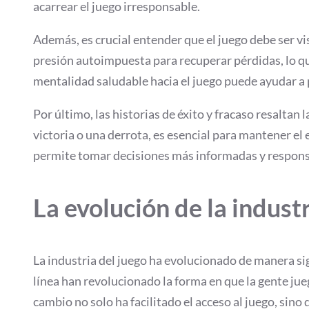
acarrear el juego irresponsable.
Además, es crucial entender que el juego debe ser 
presión autoimpuesta para recuperar pérdidas, lo q
mentalidad saludable hacia el juego puede ayudar a p
Por último, las historias de éxito y fracaso resalta
victoria o una derrota, es esencial para mantener el 
permite tomar decisiones más informadas y responsa
La evolución de la indust
La industria del juego ha evolucionado de manera sign
línea han revolucionado la forma en que la gente ju
cambio no solo ha facilitado el acceso al juego, si