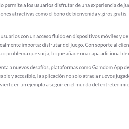
lo permite a los usuarios disfrutar de una experiencia de 
iones atractivas como el bono de bienvenida y giros gratis,
rios con un acceso fluido en dispositivos móviles y de escr
almente importa: disfrutar del juego. Con soporte al cliente
o problema que surja, lo que añade una capa adicional de c
frenta a nuevos desafíos, plataformas como Gamdom App de
ble y accesible, la aplicación no solo atrae a nuevos jugad
nvierte en un ejemplo a seguir en el mundo del entretenimie