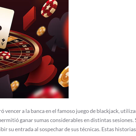
 vencer a la banca en el famoso juego de blackjack, utiliza
permitió ganar sumas considerables en distintas sesiones. 
r su entrada al sospechar de sus técnicas. Estas historias 