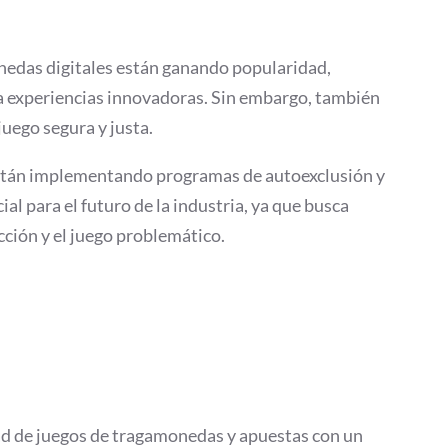
onedas digitales están ganando popularidad,
ca experiencias innovadoras. Sin embargo, también
uego segura y justa.
 están implementando programas de autoexclusión y
al para el futuro de la industria, ya que busca
icción y el juego problemático.
d de juegos de tragamonedas y apuestas con un