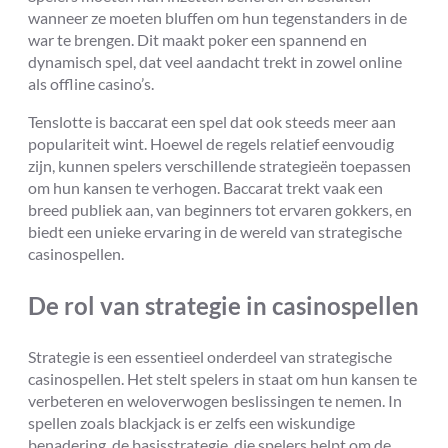
wanneer ze moeten bluffen om hun tegenstanders in de
war te brengen. Dit maakt poker een spannend en
dynamisch spel, dat veel aandacht trekt in zowel online
als offline casino’s.
Tenslotte is baccarat een spel dat ook steeds meer aan
populariteit wint. Hoewel de regels relatief eenvoudig
zijn, kunnen spelers verschillende strategieën toepassen
om hun kansen te verhogen. Baccarat trekt vaak een
breed publiek aan, van beginners tot ervaren gokkers, en
biedt een unieke ervaring in de wereld van strategische
casinospellen.
De rol van strategie in casinospellen
Strategie is een essentieel onderdeel van strategische
casinospellen. Het stelt spelers in staat om hun kansen te
verbeteren en weloverwogen beslissingen te nemen. In
spellen zoals blackjack is er zelfs een wiskundige
benadering, de basisstrategie, die spelers helpt om de