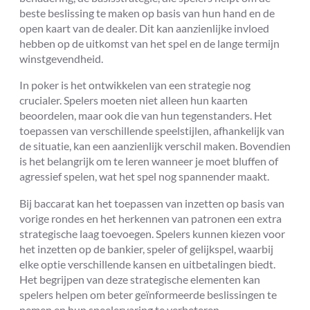
beste beslissing te maken op basis van hun hand en de
open kaart van de dealer. Dit kan aanzienlijke invloed
hebben op de uitkomst van het spel en de lange termijn
winstgevendheid.
In poker is het ontwikkelen van een strategie nog
crucialer. Spelers moeten niet alleen hun kaarten
beoordelen, maar ook die van hun tegenstanders. Het
toepassen van verschillende speelstijlen, afhankelijk van
de situatie, kan een aanzienlijk verschil maken. Bovendien
is het belangrijk om te leren wanneer je moet bluffen of
agressief spelen, wat het spel nog spannender maakt.
Bij baccarat kan het toepassen van inzetten op basis van
vorige rondes en het herkennen van patronen een extra
strategische laag toevoegen. Spelers kunnen kiezen voor
het inzetten op de bankier, speler of gelijkspel, waarbij
elke optie verschillende kansen en uitbetalingen biedt.
Het begrijpen van deze strategische elementen kan
spelers helpen om beter geïnformeerde beslissingen te
nemen en hun speelervaring te verbeteren.