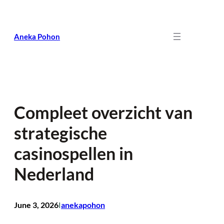
Skip
to
content
Aneka Pohon
Compleet overzicht van
strategische
casinospellen in
Nederland
June 3, 2026
anekapohon
I