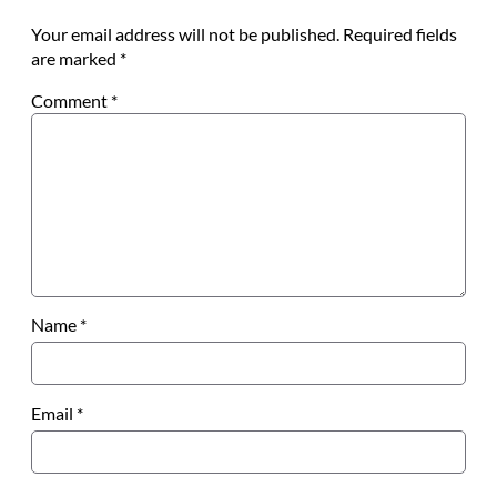
Your email address will not be published.
Required fields
are marked
*
Comment
*
Name
*
Email
*