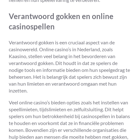
Verantwoord gokken en online
casinospellen
Verantwoord gokken is een cruciaal aspect van de
casinowereld. Online casino’s in Nederland, zoals
Kaasino, stellen veel belang in het bevorderen van
verantwoord gokken. Dit houdt in dat ze spelers de
nodige tools en informatie bieden om hun speelgedrag te
beheersen. Het is belangrijk dat spelers zich bewust zijn
van hun limieten en verantwoord omgaan met hun
inzetten.
Veel online casino’s bieden opties zoals het instellen van
speellimieten, tijdslimieten en zelfuitsluiting. Dit helpt
spelers om hun betrokkenheid bij casinospellen in balans
te houden en voorkomt dat ze in financiële problemen
komen. Bovendien zijn er verschillende organisaties die
hulp bieden aan mensen die moeite hebben met gokken,