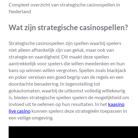
Compleet overzicht van strategische casinospellen in
Nederland
Wat zijn strategische casinospellen?
Strategische casinospellen zijn spellen waarbij spelers
niet alleen afhankelijk zijn van geluk, maar ook van
strategie en vaardigheid. Dit maakt deze spellen
aantrekkelijk voor spelers die willen meedenken en hun
kans op winnen willen vergroten. Spellen zoals blackjack
en poker vereisen een goed begrip van de regels en een
doordachte benadering. In tegenstelling tot
gokautomaten, waarbij de uitkomst volledig willekeurig
is, bieden strategische spellen spelers de mogelijkheid om
invloed uit te oefenen op hun resultaten. In het
kaasino
live casino
kunnen spelers deze strategieën toepassen in
een veilige omgeving.