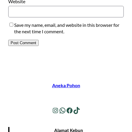
Website
Save my name, email, and website in this browser for
the next time I comment.
Aneka Pohon
Instagram
WhatsApp
Facebook
TikTok
Alamat Kebun