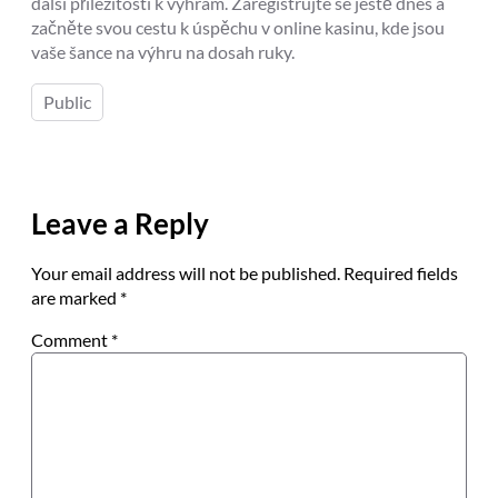
další příležitosti k výhrám. Zaregistrujte se ještě dnes a
začněte svou cestu k úspěchu v online kasinu, kde jsou
vaše šance na výhru na dosah ruky.
Public
Leave a Reply
Your email address will not be published.
Required fields
are marked
*
Comment
*