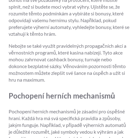
splnit, než si budete moci vybrat výhry. Ujistěte se, že
rozumíte těmto podmínkám a vybíráte si bonusy, které
odpovídají vašemu hernímu stylu. Například, pokud
preferujete výherní automaty, vyhledejte bonusy, které se
vztahují k těmto hrám.
Nebojte se také využít pravidelných propagačních akcí a
věrnostních programů, které kasina nabízejí. Tyto akce
mohou zahrnovat cashback bonusy, turnaje nebo
dokonce bezplatné sázky. Věnováním pozornosti těmto
možnostem můžete zlepšit své šance na úspěch a užít si
hru na maximum.
Pochopení herních mechanismů
Pochopení herních mechanismů je zásadní pro úspěšné
hraní. Každá hra má svá specifická pravidla a způsoby,
jakým funguje. Například, v případě výherních automatů
je důležité rozumět, jaké symboly vedou k výhrám a jak