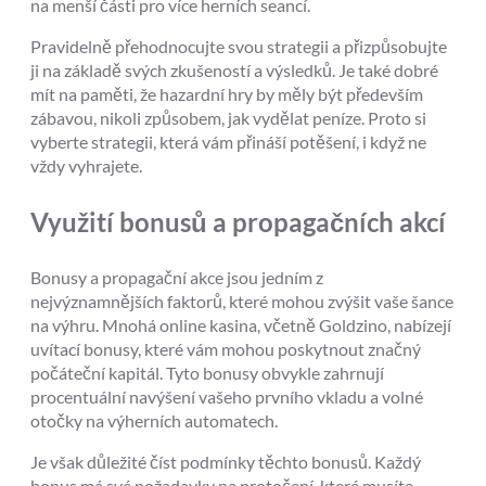
na menší části pro více herních seancí.
Pravidelně přehodnocujte svou strategii a přizpůsobujte
ji na základě svých zkušeností a výsledků. Je také dobré
mít na paměti, že hazardní hry by měly být především
zábavou, nikoli způsobem, jak vydělat peníze. Proto si
vyberte strategii, která vám přináší potěšení, i když ne
vždy vyhrajete.
Využití bonusů a propagačních akcí
Bonusy a propagační akce jsou jedním z
nejvýznamnějších faktorů, které mohou zvýšit vaše šance
na výhru. Mnohá online kasina, včetně Goldzino, nabízejí
uvítací bonusy, které vám mohou poskytnout značný
počáteční kapitál. Tyto bonusy obvykle zahrnují
procentuální navýšení vašeho prvního vkladu a volné
otočky na výherních automatech.
Je však důležité číst podmínky těchto bonusů. Každý
bonus má své požadavky na protočení, které musíte