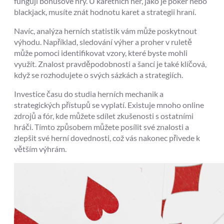
fungují bonusové hry. U karetních her, jako je poker nebo
blackjack, musíte znát hodnotu karet a strategii hraní.
Navíc, analýza herních statistik vám může poskytnout
výhodu. Například, sledování výher a proher v ruletě
může pomoci identifikovat vzory, které byste mohli
využít. Znalost pravděpodobnosti a šancí je také klíčová,
když se rozhodujete o svých sázkách a strategiích.
Investice času do studia herních mechanik a
strategických přístupů se vyplatí. Existuje mnoho online
zdrojů a fór, kde můžete sdílet zkušenosti s ostatními
hráči. Tímto způsobem můžete posílit své znalosti a
zlepšit své herní dovednosti, což vás nakonec přivede k
větším výhrám.