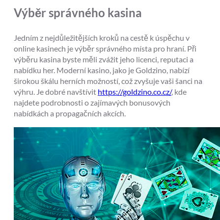
Výběr správného kasina
Jedním z nejdůležitějších kroků na cestě k úspěchu v
online kasinech je výběr správného místa pro hraní. Při
výběru kasina byste měli zvážit jeho licenci, reputaci a
nabídku her. Moderní kasino, jako je Goldzino, nabízí
širokou škálu herních možností, což zvyšuje vaši šanci na
výhru. Je dobré navštívit
https://goldzino.co.cz/
, kde
najdete podrobnosti o zajímavých bonusových
nabídkách a propagačních akcích.