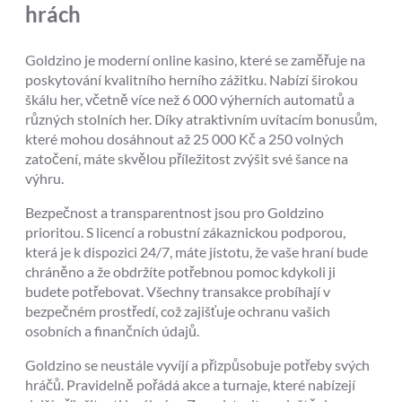
hrách
Goldzino je moderní online kasino, které se zaměřuje na
poskytování kvalitního herního zážitku. Nabízí širokou
škálu her, včetně více než 6 000 výherních automatů a
různých stolních her. Díky atraktivním uvítacím bonusům,
které mohou dosáhnout až 25 000 Kč a 250 volných
zatočení, máte skvělou příležitost zvýšit své šance na
výhru.
Bezpečnost a transparentnost jsou pro Goldzino
prioritou. S licencí a robustní zákaznickou podporou,
která je k dispozici 24/7, máte jistotu, že vaše hraní bude
chráněno a že obdržíte potřebnou pomoc kdykoli ji
budete potřebovat. Všechny transakce probíhají v
bezpečném prostředí, což zajišťuje ochranu vašich
osobních a finančních údajů.
Goldzino se neustále vyvíjí a přizpůsobuje potřeby svých
hráčů. Pravidelně pořádá akce a turnaje, které nabízejí