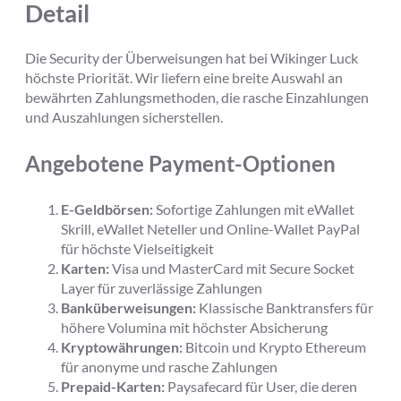
Detail
Die Security der Überweisungen hat bei Wikinger Luck
höchste Priorität. Wir liefern eine breite Auswahl an
bewährten Zahlungsmethoden, die rasche Einzahlungen
und Auszahlungen sicherstellen.
Angebotene Payment-Optionen
E-Geldbörsen:
Sofortige Zahlungen mit eWallet
Skrill, eWallet Neteller und Online-Wallet PayPal
für höchste Vielseitigkeit
Karten:
Visa und MasterCard mit Secure Socket
Layer für zuverlässige Zahlungen
Banküberweisungen:
Klassische Banktransfers für
höhere Volumina mit höchster Absicherung
Kryptowährungen:
Bitcoin und Krypto Ethereum
für anonyme und rasche Zahlungen
Prepaid-Karten:
Paysafecard für User, die deren