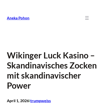
Skip
to
content
Aneka Pohon
Wikinger Luck Kasino –
Skandinavisches Zocken
mit skandinavischer
Power
April 1, 2026
trumpweiss
I