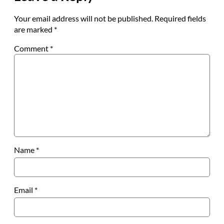
Your email address will not be published.
Required fields
are marked
*
Comment
*
Name
*
Email
*