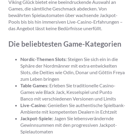
Viking Glück bietet eine beeindruckende Auswahl an
Games, die sämtliche Geschmack abdecken. Von
bewährten Spielautomaten über wachsende Jackpot-
Pools bis bis hin immersiven Live-Casino-Erfahrungen –
das Angebot lässt keine Bedürfnisse unerfüllt.
Die beliebtesten Game-Kategorien
Nordic-Themen Slots:
Steigen Sie sich ein in die
Sphäre der Nordmänner mit extra entwickelten
Slots, die Deities wie Odin, Donar und Göttin Freya
zum Leben bringen
Table Games:
Erleben Sie traditionelle Casino-
Games wie Black Jack, Kesselspiel und Punto
Banco mit verschiedenen Versionen und Limits
Live-Casino:
Genießen Sie authentische Spielbank-
Ambiente mit kompetenten Dealern in Echtzeit
Jackpot-Spiele:
Jagen Sie lebensverändernde
Gewinnsummen mit den progressiven Jackpot-
Spielautomaten