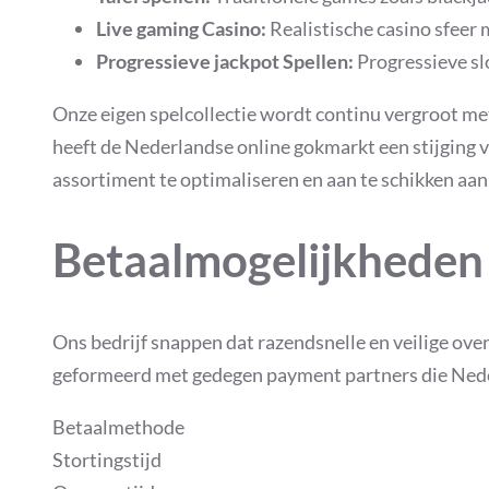
Live gaming Casino:
Realistische casino sfeer
Progressieve jackpot Spellen:
Progressieve sl
Onze eigen spelcollectie wordt continu vergroot me
heeft de Nederlandse online gokmarkt een stijging
assortiment te optimaliseren en aan te schikken aa
Betaalmogelijkheden 
Ons bedrijf snappen dat razendsnelle en veilige ov
geformeerd met gedegen payment partners die Nede
Betaalmethode
Stortingstijd