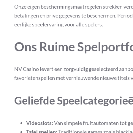
Onze eigen beschermingsmaatregelen strekken verde
betalingen en privé gegevens te beschermen. Periodi
eerlijke speelervaring voor alle spelers.
Ons Ruime Spelportfo
NV Casino levert een zorgvuldig geselecteerd aanbod
favorietenspellen met vernieuwende nieuwe titels 
Geliefde Speelcategorie
Videoslots:
Van simpele fruitautomaten tot g
Tafel spellen:
Traditionele games zoals blackjac