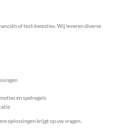
nanciën of tech kwesties. Wij leveren diverse
ossingen
moties en spelregels
catie
re oplossingen krijgt op uw vragen.