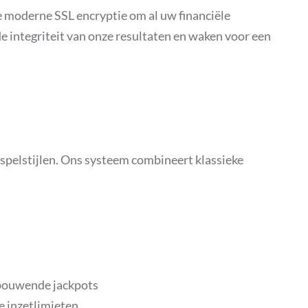
 moderne SSL encryptie om al uw financiële
e integriteit van onze resultaten en waken voor een
 spelstijlen. Ons systeem combineert klassieke
pbouwende jackpots
e inzetlimieten