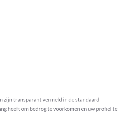
n zijn transparant vermeld in de standaard
ang heeft om bedrog te voorkomen en uw profiel te