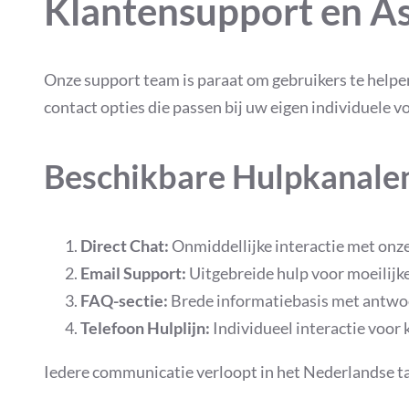
Klantensupport en As
Onze support team is paraat om gebruikers te helpen
contact opties die passen bij uw eigen individuele v
Beschikbare Hulpkanale
Direct Chat:
Onmiddellijke interactie met onze
Email Support:
Uitgebreide hulp voor moeilijk
FAQ-sectie:
Brede informatiebasis met antwoor
Telefoon Hulplijn:
Individueel interactie voor
Iedere communicatie verloopt in het Nederlandse ta