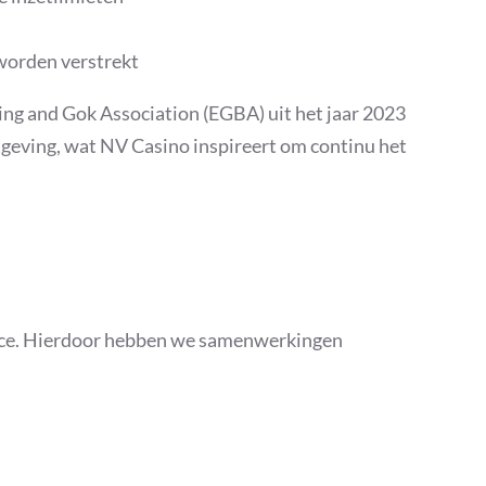
worden verstrekt
ing and Gok Association (EGBA) uit het jaar 2023
geving, wat NV Casino inspireert om continu het
ience. Hierdoor hebben we samenwerkingen