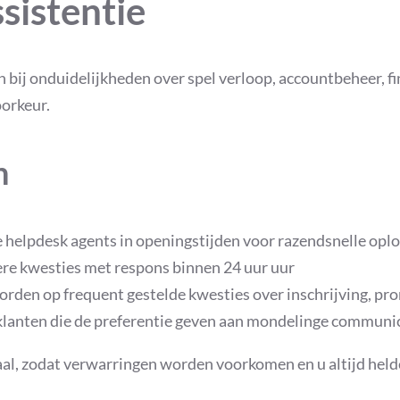
sistentie
 bij onduidelijkheden over spel verloop, accountbeheer, fi
oorkeur.
n
 helpdesk agents in openingstijden voor razendsnelle opl
ere kwesties met respons binnen 24 uur uur
den op frequent gestelde kwesties over inschrijving, pro
 klanten die de preferentie geven aan mondelinge communi
al, zodat verwarringen worden voorkomen en u altijd helde