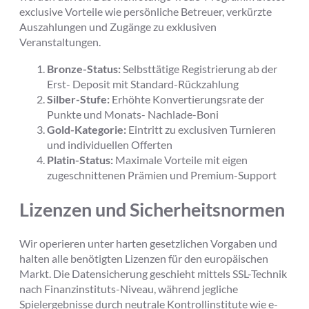
exclusive Vorteile wie persönliche Betreuer, verkürzte
Auszahlungen und Zugänge zu exklusiven
Veranstaltungen.
Bronze-Status:
Selbsttätige Registrierung ab der
Erst- Deposit mit Standard-Rückzahlung
Silber-Stufe:
Erhöhte Konvertierungsrate der
Punkte und Monats- Nachlade-Boni
Gold-Kategorie:
Eintritt zu exclusiven Turnieren
und individuellen Offerten
Platin-Status:
Maximale Vorteile mit eigen
zugeschnittenen Prämien und Premium-Support
Lizenzen und Sicherheitsnormen
Wir operieren unter harten gesetzlichen Vorgaben und
halten alle benötigten Lizenzen für den europäischen
Markt. Die Datensicherung geschieht mittels SSL-Technik
nach Finanzinstituts-Niveau, während jegliche
Spielergebnisse durch neutrale Kontrollinstitute wie e-