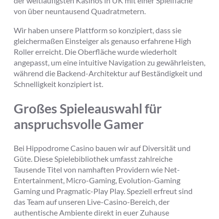
der weitläufigsten Kasinos in UK mit einer Spielfläche
von über neuntausend Quadratmetern.
Wir haben unsere Plattform so konzipiert, dass sie
gleichermaßen Einsteiger als genauso erfahrene High
Roller erreicht. Die Oberfläche wurde wiederholt
angepasst, um eine intuitive Navigation zu gewährleisten,
während die Backend-Architektur auf Beständigkeit und
Schnelligkeit konzipiert ist.
Großes Spieleauswahl für
anspruchsvolle Gamer
Bei Hippodrome Casino bauen wir auf Diversität und
Güte. Diese Spielebibliothek umfasst zahlreiche
Tausende Titel von namhaften Providern wie Net-
Entertainment, Micro-Gaming, Evolution-Gaming
Gaming und Pragmatic-Play Play. Speziell erfreut sind
das Team auf unseren Live-Casino-Bereich, der
authentische Ambiente direkt in euer Zuhause