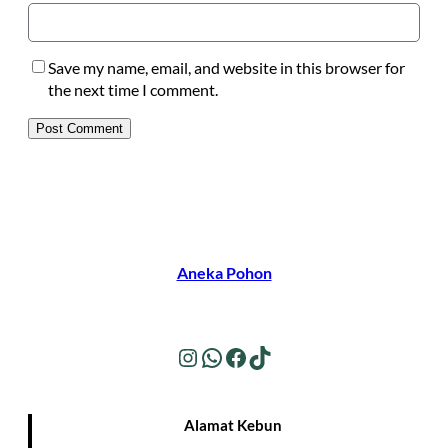
Save my name, email, and website in this browser for
the next time I comment.
Aneka Pohon
Instagram
WhatsApp
Facebook
TikTok
Alamat Kebun