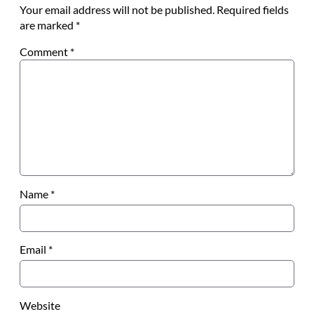
Your email address will not be published.
Required fields
are marked
*
Comment
*
Name
*
Email
*
Website