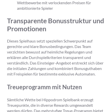
Wettbewerbe mit verlockenden Preisen für
ambitionierte Spieler
Transparente Bonusstruktur und
Promotionen
Dieses Spielhaus setzt speziellen Schwerpunkt auf
gerechte und klare Bonusbedingungen. Das Team
verzichten bewusst auf heimliche Regelungen und
erklären alle Durchspielkriterien transparent und
verständlich. Das Einsteiger-Angebot erstreckt sich über
die initialen Zahlungen und kombiniert Bonusguthaben
mit Freispielen für bestimmte exklusive Automaten.
Treueprogramm mit Nutzen
Sämtliche Wette bei Hippodrom Spielbank erzeugt
Treuepunkte, die in diverse Rewards umgewandelt
werden dürfen. Das mehrstufige Treue-Programm bietet