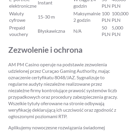
Instant
elektroniczne
godzin
PLN
PLN
Waluty
Maksymalnie
100
100,000
15-30 m
cyfrowe
2 godzin
PLN
PLN
Prepaid
50
5,000
Błyskawiczna
N/A
vouchery
PLN
PLN
Zezwolenie i ochrona
AM PM Casino operuje na podstawie zezwolenia
udzielonej przez Curaçao Gaming Authority, mając
oznaczenie certyfikatu 8048/JAZ. Sygnalizuje to
regularne audyty niezależne realizowane przez
niezależne firmy kontrolujące prawość systemów liczb
przypadkowych oraz procedury zabezpieczenia graczy.
Wszelkie tytuły oferowane na stronie odbywają
weryfikację deklarującą ich uczciwość oraz zgodność z
ogłoszonymi poziomami RTP.
Aplikujemy nowoczesne rozwiązania świadomej