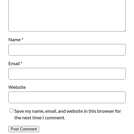
Name
*
Email
*
Website
Save my name, email, and website in this browser for
the next time I comment.