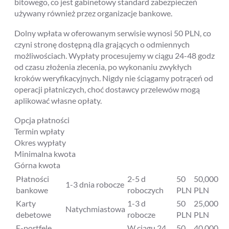
bitowego, co jest gabinetowy standard zabezpieczeń
używany również przez organizacje bankowe.
Dolny wpłata w oferowanym serwisie wynosi 50 PLN, co
czyni stronę dostępną dla grających o odmiennych
możliwościach. Wypłaty procesujemy w ciągu 24-48 godz
od czasu złożenia zlecenia, po wykonaniu zwykłych
kroków weryfikacyjnych. Nigdy nie ściągamy potrąceń od
operacji płatniczych, choć dostawcy przelewów mogą
aplikować własne opłaty.
Opcja płatności
Termin wpłaty
Okres wypłaty
Minimalna kwota
Górna kwota
Płatności
2-5 d
50
50,000
1-3 dnia robocze
bankowe
roboczych
PLN
PLN
Karty
1-3 d
50
25,000
Natychmiastowa
debetowe
robocze
PLN
PLN
E-portfele
W ciągu 24
50
40,000