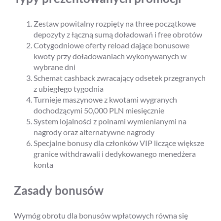
Zestaw powitalny rozpięty na three początkowe
depozyty z łączną sumą doładowań i free obrotów
Cotygodniowe oferty reload dające bonusowe
kwoty przy doładowaniach wykonywanych w
wybrane dni
Schemat cashback zwracający odsetek przegranych
z ubiegłego tygodnia
Turnieje maszynowe z kwotami wygranych
dochodzącymi 50,000 PLN miesięcznie
System lojalności z poinami wymienianymi na
nagrody oraz alternatywne nagrody
Specjalne bonusy dla członków VIP liczące większe
granice withdrawali i dedykowanego menedżera
konta
Zasady bonusów
Wymóg obrotu dla bonusów wpłatowych równa się