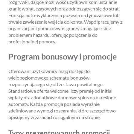
rozgrywki, dające możliwość użytkownikom ustalanie
granic wpłat, czasowych oraz odnoszących się do strat.
Funkcja auto-wykluczenia pozwala na tymczasowe lub
trwałe zawieszenie wejścia do konta. Współpracujemy z
organizacjami pomocowymi graczy zmagające się z
problemem hazardu, oferując połączenia do
profesjonalnej pomocy.
Program bonusowy i promocje
Oferowani użytkownicy mają dostęp do
wielopoziomowego schematu bonusów
rozpoczynającego się od zestawu powitalnego.
Standardowa oferta welcome liczy premię od initial
wpłaty oraz dodatkowe darmowe spins na określone
automaty. Każda promocja posiada wyraźnie
zdefiniowane wymogi rozegrania, które szczegółowo
opisujemy w zasadach osiągalnym na stronie.
Typy prezentowanych promocji