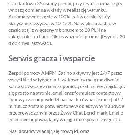
standardowo 35x sumy premii, przy czymś rozmaite gry
wnoszą odmienne wkłady w realizację warunku.
Automaty wnoszą się w 100%, zaś w czasie tytuły
klasyczne zazwyczaj w 10-15%. Największa zakład w
czasie sesji z włączonym bonusem to 20 PLN na
zakręcenie lub hand. Okres ważności promocji wynosi 30
d od chwili aktywacji.
Serwis gracza i wsparcie
Zespół pomocy AMPM Casino aktywny jest 24/7 przez
wszystkie d w tygodniu. Użytkownicy mają możliwość
kontaktować się z nami za pomocą czat na live znajdujący
się prosto na stronie, email oraz formularz kontaktowy.
Typowy czas odpowiedzi na chacie równa się mniej niż 2
minut, co zostało potwierdzone w obiektywnym audycie
przeprowadzonym przez Żywy Chat Benchmark. Emaile
emailowe odpowiadamy w ciągu maksymalnie 6 godzin.
Nasi doradcy władają się mową PL oraz