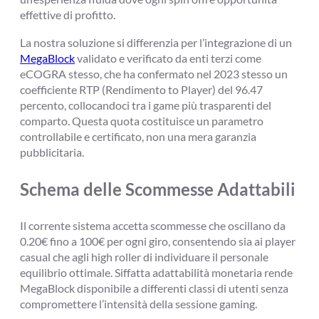
effettive di profitto.
La nostra soluzione si differenzia per l’integrazione di un
MegaBlock
validato e verificato da enti terzi come
eCOGRA stesso, che ha confermato nel 2023 stesso un
coefficiente RTP (Rendimento to Player) del 96.47
percento, collocandoci tra i game più trasparenti del
comparto. Questa quota costituisce un parametro
controllabile e certificato, non una mera garanzia
pubblicitaria.
Schema delle Scommesse Adattabili
Il corrente sistema accetta scommesse che oscillano da
0.20€ fino a 100€ per ogni giro, consentendo sia ai player
casual che agli high roller di individuare il personale
equilibrio ottimale. Siffatta adattabilità monetaria rende
MegaBlock disponibile a differenti classi di utenti senza
compromettere l’intensità della sessione gaming.