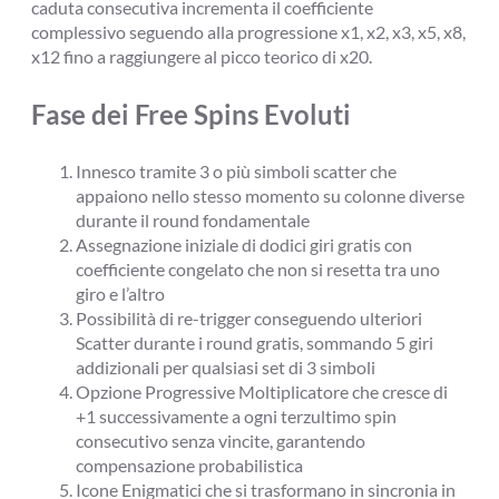
caduta consecutiva incrementa il coefficiente
complessivo seguendo alla progressione x1, x2, x3, x5, x8,
x12 fino a raggiungere al picco teorico di x20.
Fase dei Free Spins Evoluti
Innesco tramite 3 o più simboli scatter che
appaiono nello stesso momento su colonne diverse
durante il round fondamentale
Assegnazione iniziale di dodici giri gratis con
coefficiente congelato che non si resetta tra uno
giro e l’altro
Possibilità di re-trigger conseguendo ulteriori
Scatter durante i round gratis, sommando 5 giri
addizionali per qualsiasi set di 3 simboli
Opzione Progressive Moltiplicatore che cresce di
+1 successivamente a ogni terzultimo spin
consecutivo senza vincite, garantendo
compensazione probabilistica
Icone Enigmatici che si trasformano in sincronia in