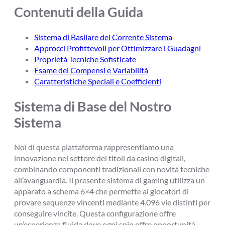
Contenuti della Guida
Sistema di Basilare del Corrente Sistema
Approcci Profittevoli per Ottimizzare i Guadagni
Proprietà Tecniche Sofisticate
Esame dei Compensi e Variabilità
Caratteristiche Speciali e Coefficienti
Sistema di Base del Nostro
Sistema
Noi di questa piattaforma rappresentiamo una
innovazione nel settore dei titoli da casino digitali,
combinando componenti tradizionali con novità tecniche
all’avanguardia. Il presente sistema di gaming utilizza un
apparato a schema 6×4 che permette ai giocatori di
provare sequenze vincenti mediante 4.096 vie distinti per
conseguire vincite. Questa configurazione offre
un’esperienza fluida dove ogni spin offre opportunità