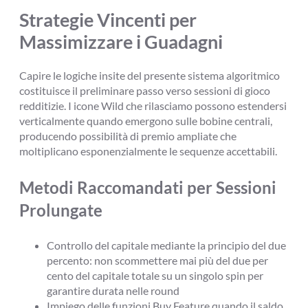
Strategie Vincenti per
Massimizzare i Guadagni
Capire le logiche insite del presente sistema algoritmico
costituisce il preliminare passo verso sessioni di gioco
redditizie. I icone Wild che rilasciamo possono estendersi
verticalmente quando emergono sulle bobine centrali,
producendo possibilità di premio ampliate che
moltiplicano esponenzialmente le sequenze accettabili.
Metodi Raccomandati per Sessioni
Prolungate
Controllo del capitale mediante la principio del due
percento: non scommettere mai più del due per
cento del capitale totale su un singolo spin per
garantire durata nelle round
Impiego delle funzioni Buy Feature quando il saldo