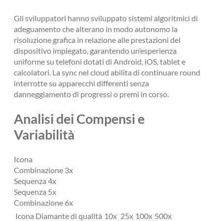
Gli sviluppatori hanno sviluppato sistemi algoritmici di
adeguamento che alterano in modo autonomo la
risoluzione grafica in relazione alle prestazioni del
dispositivo impiegato, garantendo un’esperienza
uniforme su telefoni dotati di Android, iOS, tablet e
calcolatori. La sync nel cloud abilita di continuare round
interrotte su apparecchi differenti senza
danneggiamento di progressi o premi in corso.
Analisi dei Compensi e
Variabilità
Icona
Combinazione 3x
Sequenza 4x
Sequenza 5x
Combinazione 6x
Icona Diamante di qualità
10x
25x
100x
500x