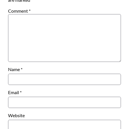
Comment
*
Name
*
Email
*
Website