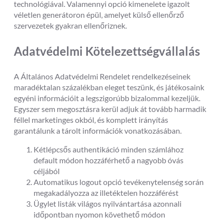
technológiával. Valamennyi opció kimenelete igazolt
véletlen generátoron épül, amelyet külső ellenőrző
szervezetek gyakran ellenőriznek.
Adatvédelmi Kötelezettségvállalás
A Általános Adatvédelmi Rendelet rendelkezéseinek
maradéktalan százalékban eleget teszünk, és játékosaink
egyéni információit a legszigorúbb bizalommal kezeljük.
Egyszer sem megosztásra kerül adjuk át tovább harmadik
féllel marketinges okból, és komplett irányítás
garantálunk a tárolt információk vonatkozásában.
Kétlépcsős authentikáció minden számlához
default módon hozzáférhető a nagyobb óvás
céljából
Automatikus logout opció tevékenytelenség során
megakadályozza az illetéktelen hozzáférést
Ügylet listák világos nyilvántartása azonnali
időpontban nyomon követhető módon