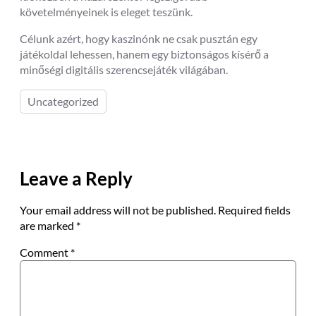
követelményeinek is eleget teszünk.
Célunk azért, hogy kaszinónk ne csak pusztán egy
játékoldal lehessen, hanem egy biztonságos kísérő a
minőségi digitális szerencsejáték világában.
Uncategorized
Leave a Reply
Your email address will not be published.
Required fields
are marked
*
Comment
*