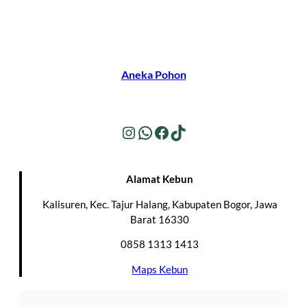
Aneka Pohon
Instagram
WhatsApp
Facebook
TikTok
Alamat Kebun
Kalisuren, Kec. Tajur Halang, Kabupaten Bogor, Jawa
Barat 16330
0858 1313 1413
Maps Kebun