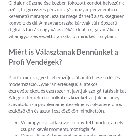
Oldalunk üzemelése közben fokozott gondot helyezünk
azért, hogy összes pénzmozgás magyar pénznemben
kezelhető maradjon, ezáltal megelőzhető a szükségtelen
konverziós díj. A magyarországi kártyák túl népszerű
digitális tárcák nagy választékát kínáljuk, garantálva a
villámgyors és védett tranzakciót mindkét irányban.
Miért is Választanak Bennünket a
Profi Vendégek?
Platformunk egyedi jellemzője a állandó illeszkedés és
modernizáció. Gyakran értékeljük a játékos
észrevételeket, és ezen szerint javítjuk szolgáltatásainkat.
A legmodernebb technikai eszközöket vetjük be, hogy
szavatolunk a problémamentes élményt okostelefonos
eszközökön és asztali eszközökön mindkettőn.
Villámgyors csatlakozás könnyített módon, amely
csupán kevés momentumot foglal fel
Gyors kifizetési mechanizmus, ahol a legnagyobb