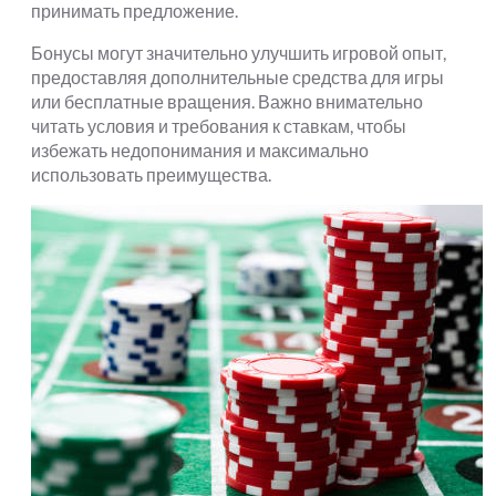
принимать предложение.
Бонусы могут значительно улучшить игровой опыт,
предоставляя дополнительные средства для игры
или бесплатные вращения. Важно внимательно
читать условия и требования к ставкам, чтобы
избежать недопонимания и максимально
использовать преимущества.