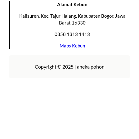
Alamat Kebun
Kalisuren, Kec. Tajur Halang, Kabupaten Bogor, Jawa
Barat 16330
0858 1313 1413
Maps Kebun
Copyright © 2025 | aneka pohon