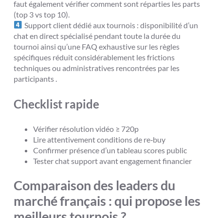
faut également vérifier comment sont réparties les parts
(top 3 vs top 10).
Support client dédié aux tournois : disponibilité d’un
chat en direct spécialisé pendant toute la durée du
tournoi ainsi qu’une FAQ exhaustive sur les règles
spécifiques réduit considérablement les frictions
techniques ou administratives rencontrées par les
participants .
Checklist rapide
Vérifier résolution vidéo ≥ 720p
Lire attentivement conditions de re‑buy
Confirmer présence d’un tableau scores public
Tester chat support avant engagement financier
Comparaison des leaders du
marché français : qui propose les
meilleurs tournois ?