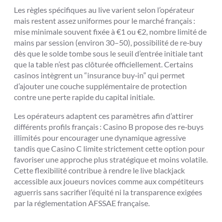
Les règles spécifiques au live varient selon l’opérateur
mais restent assez uniformes pour le marché français :
mise minimale souvent fixée à €1 ou €2, nombre limité de
mains par session (environ 30–50), possibilité de re‑buy
dès que le solde tombe sous le seuil d’entrée initiale tant
que la table n’est pas clôturée officiellement. Certains
casinos intègrent un “insurance buy‑in” qui permet
d’ajouter une couche supplémentaire de protection
contre une perte rapide du capital initiale.
Les opérateurs adaptent ces paramètres afin d’attirer
différents profils français : Casino B propose des re‑buys
illimités pour encourager une dynamique agressive
tandis que Casino C limite strictement cette option pour
favoriser une approche plus stratégique et moins volatile.
Cette flexibilité contribue à rendre le live blackjack
accessible aux joueurs novices comme aux compétiteurs
aguerris sans sacrifier l’équité ni la transparence exigées
par la réglementation AFSSAE française.