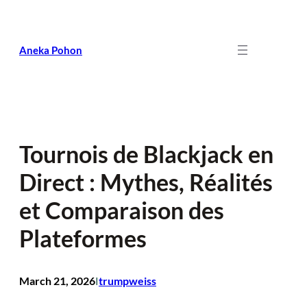
Skip
to
content
Aneka Pohon
Tournois de Blackjack en
Direct : Mythes, Réalités
et Comparaison des
Plateformes
March 21, 2026
trumpweiss
I