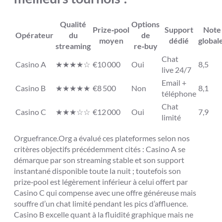
Qualité
Options
Prize‑pool
Support
Note
Opérateur
du
de
moyen
dédié
global
streaming
re‑buy
Chat
Casino A
★★★★☆
€10 000
Oui
8,5
live 24/7
Email +
Casino B
★★★★★
€8 500
Non
8,1
téléphone
Chat
Casino C
★★★☆☆
€12 000
Oui
7,9
limité
Orguefrance.Org a évalué ces plateformes selon nos
critères objectifs précédemment cités : Casino A se
démarque par son streaming stable et son support
instantané disponible toute la nuit ; toutefois son
prize‑pool est légèrement inférieur à celui offert par
Casino C qui compense avec une offre généreuse mais
souffre d’un chat limité pendant les pics d’affluence.
Casino B excelle quant à la fluidité graphique mais ne