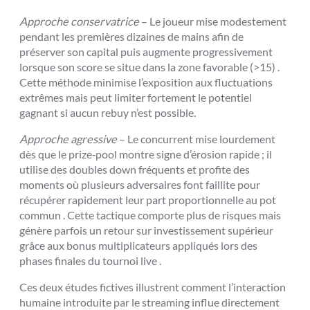
Approche conservatrice
– Le joueur mise modestement
pendant les premières dizaines de mains afin de
préserver son capital puis augmente progressivement
lorsque son score se situe dans la zone favorable (>15) .
Cette méthode minimise l’exposition aux fluctuations
extrêmes mais peut limiter fortement le potentiel
gagnant si aucun rebuy n’est possible.
Approche agressive
– Le concurrent mise lourdement
dès que le prize‑pool montre signe d’érosion rapide ; il
utilise des doubles down fréquents et profite des
moments où plusieurs adversaires font faillite pour
récupérer rapidement leur part proportionnelle au pot
commun . Cette tactique comporte plus de risques mais
génère parfois un retour sur investissement supérieur
grâce aux bonus multiplicateurs appliqués lors des
phases finales du tournoi live .
Ces deux études fictives illustrent comment l’interaction
humaine introduite par le streaming influe directement