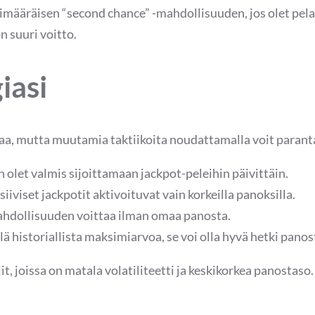
imääräisen “second chance” -mahdollisuuden, jos olet pel
n suuri voitto.
iasi
iaa, mutta muutamia taktiikoita noudattamalla voit parant
 olet valmis sijoittamaan jackpot-peleihin päivittäin.
iviset jackpotit aktivoituvat vain korkeilla panoksilla.
hdollisuuden voittaa ilman omaa panosta.
ä historiallista maksimiarvoa, se voi olla hyvä hetki panos
elit, joissa on matala volatiliteetti ja keskikorkea panosta