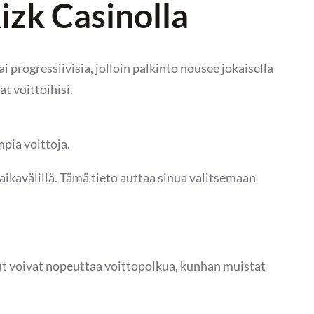
izk Casinolla
 progressiivisia, jolloin palkinto nousee jokaisella
t voittoihisi.
mpia voittoja.
 aikavälillä. Tämä tieto auttaa sinua valitsemaan
dut voivat nopeuttaa voittopolkua, kunhan muistat