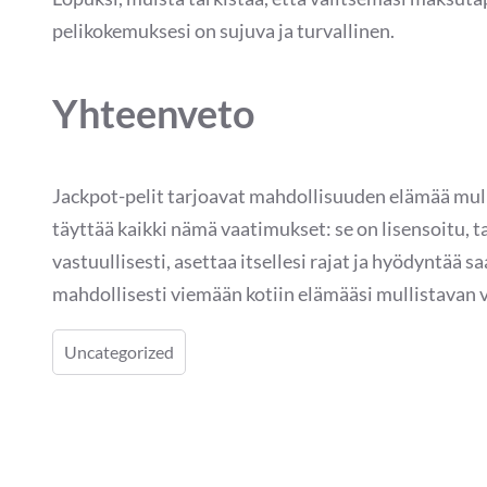
pelikokemuksesi on sujuva ja turvallinen.
Yhteenveto
Jackpot-pelit tarjoavat mahdollisuuden elämää mulli
täyttää kaikki nämä vaatimukset: se on lisensoitu, 
vastuullisesti, asettaa itsellesi rajat ja hyödyntää
mahdollisesti viemään kotiin elämääsi mullistavan
Uncategorized