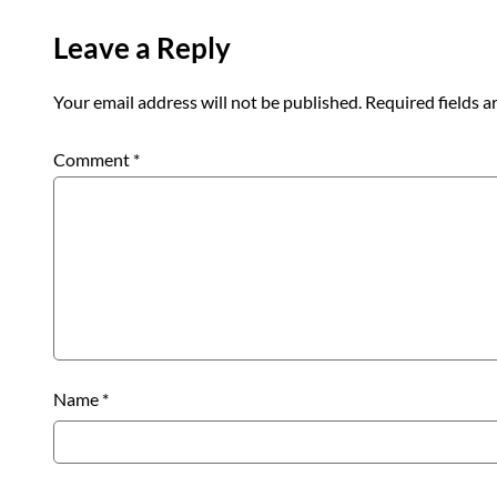
Leave a Reply
Your email address will not be published.
Required fields 
Comment
*
Name
*