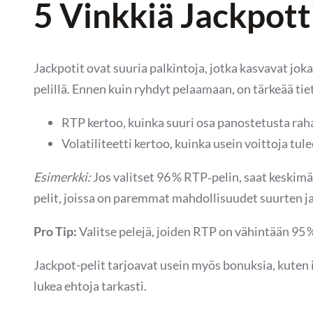
5 Vinkkiä Jackpott
Jackpotit ovat suuria palkintoja, jotka kasvavat jok
pelillä. Ennen kuin ryhdyt pelaamaan, on tärkeää tiet
RTP kertoo, kuinka suuri osa panostetusta rahas
Volatiliteetti kertoo, kuinka usein voittoja tu
Esimerkki:
Jos valitset 96 % RTP‑pelin, saat keskimä
pelit, joissa on paremmat mahdollisuudet suurten 
Pro Tip:
Valitse pelejä, joiden RTP on vähintään 95 
Jackpot-pelit tarjoavat usein myös bonuksia, kuten 
lukea ehtoja tarkasti.