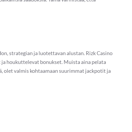
on, strategian ja luotettavan alustan. Rizk Casino
t ja houkuttelevat bonukset. Muista aina pelata
kiä, olet valmis kohtaamaan suurimmat jackpotit ja