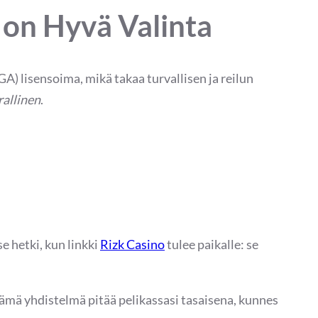
o on Hyvä Valinta
A) lisensoima, mikä takaa turvallisen ja reilun
rallinen
.
se hetki, kun linkki
Rizk Casino
tulee paikalle: se
 Tämä yhdistelmä pitää pelikassasi tasaisena, kunnes