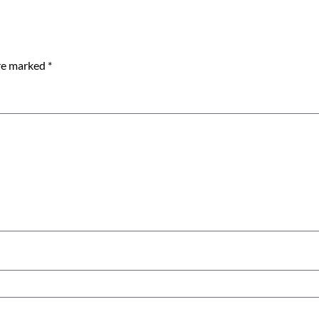
are marked
*