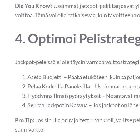
Did You Know?
Useimmat jackpot-pelit tarjoavat yl
voittoa. Tämä voi olla ratkaisevaa, kun tavoitteena o
4. Optimoi Pelistrateg
Jackpot-peleissä ei ole täysin varmaa voittostrateg
Aseta Budjetti – Päätä etukäteen, kuinka paljon
Pelaa Korkeilla Panoksilla – Useimmat progressi
Hyödynnä Ilmaispyöräytykset – Ne antavat ma
Seuraa Jackpotin Kasvua – Jos jackpot on lähell
Pro Tip:
Jos sinulla on rajoitettu bankroll, valitse p
suuri voitto.