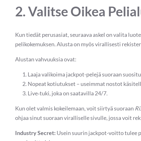
2. Valitse Oikea Peli
Kun tiedät perusasiat, seuraava askel on valita luo
pelikokemuksen. Alusta on myös virallisesti rekist
Alustan vahvuuksia ovat:
Laaja valikoima jackpot-pelejä suoraan suositu
Nopeat kotiutukset – useimmat nostot käsitellä
Live‑tuki, joka on saatavilla 24/7.
Kun olet valmis kokeilemaan, voit siirtyä suoraan
Ri
ohjaa sinut suoraan viralliselle sivulle, jossa voit 
Industry Secret:
Usein suurin jackpot-voitto tulee p