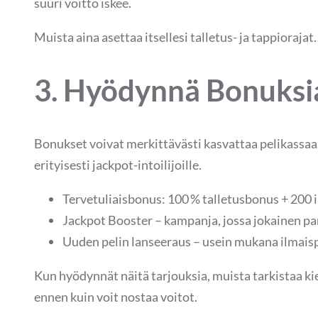
suuri voitto iskee.
Muista aina asettaa itsellesi talletus- ja tappioraj
3. Hyödynnä Bonuksi
Bonukset voivat merkittävästi kasvattaa pelikassaas
erityisesti jackpot-intoilijoille.
Tervetuliaisbonus: 100 % talletusbonus + 200 i
Jackpot Booster – kampanja, jossa jokainen pa
Uuden pelin lanseeraus – usein mukana ilmaispy
Kun hyödynnät näitä tarjouksia, muista tarkistaa ki
ennen kuin voit nostaa voitot.