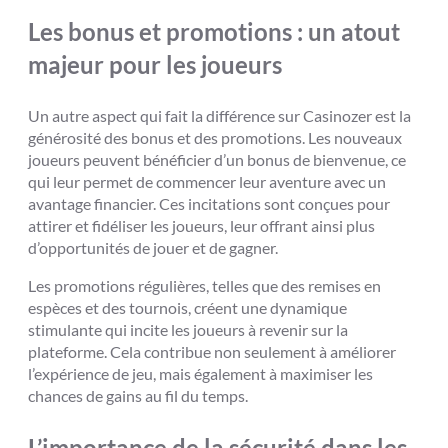
Les bonus et promotions : un atout
majeur pour les joueurs
Un autre aspect qui fait la différence sur Casinozer est la
générosité des bonus et des promotions. Les nouveaux
joueurs peuvent bénéficier d’un bonus de bienvenue, ce
qui leur permet de commencer leur aventure avec un
avantage financier. Ces incitations sont conçues pour
attirer et fidéliser les joueurs, leur offrant ainsi plus
d’opportunités de jouer et de gagner.
Les promotions régulières, telles que des remises en
espèces et des tournois, créent une dynamique
stimulante qui incite les joueurs à revenir sur la
plateforme. Cela contribue non seulement à améliorer
l’expérience de jeu, mais également à maximiser les
chances de gains au fil du temps.
L’importance de la sécurité dans les