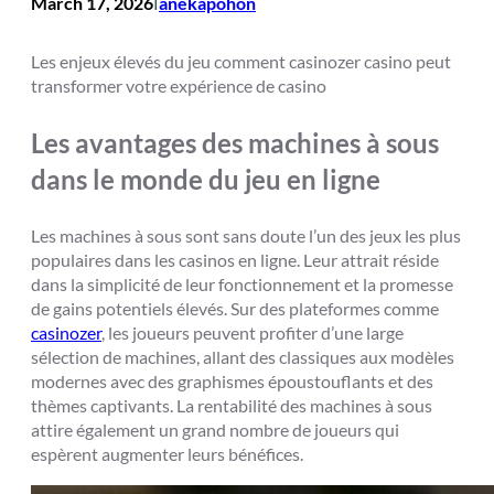
March 17, 2026
anekapohon
I
Les enjeux élevés du jeu comment casinozer casino peut
transformer votre expérience de casino
Les avantages des machines à sous
dans le monde du jeu en ligne
Les machines à sous sont sans doute l’un des jeux les plus
populaires dans les casinos en ligne. Leur attrait réside
dans la simplicité de leur fonctionnement et la promesse
de gains potentiels élevés. Sur des plateformes comme
casinozer
, les joueurs peuvent profiter d’une large
sélection de machines, allant des classiques aux modèles
modernes avec des graphismes époustouflants et des
thèmes captivants. La rentabilité des machines à sous
attire également un grand nombre de joueurs qui
espèrent augmenter leurs bénéfices.