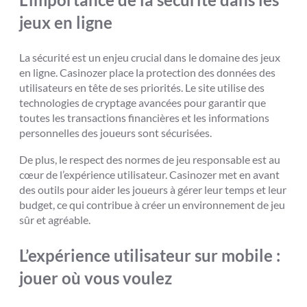
jeux en ligne
La sécurité est un enjeu crucial dans le domaine des jeux
en ligne. Casinozer place la protection des données des
utilisateurs en tête de ses priorités. Le site utilise des
technologies de cryptage avancées pour garantir que
toutes les transactions financières et les informations
personnelles des joueurs sont sécurisées.
De plus, le respect des normes de jeu responsable est au
cœur de l’expérience utilisateur. Casinozer met en avant
des outils pour aider les joueurs à gérer leur temps et leur
budget, ce qui contribue à créer un environnement de jeu
sûr et agréable.
L’expérience utilisateur sur mobile :
jouer où vous voulez