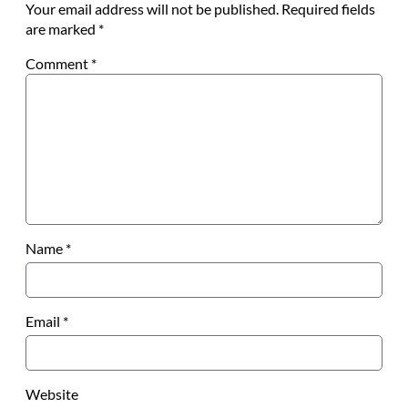
Your email address will not be published.
Required fields
are marked
*
Comment
*
Name
*
Email
*
Website