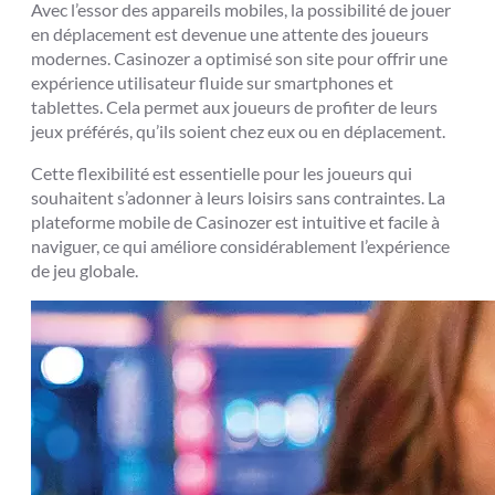
Avec l’essor des appareils mobiles, la possibilité de jouer
en déplacement est devenue une attente des joueurs
modernes. Casinozer a optimisé son site pour offrir une
expérience utilisateur fluide sur smartphones et
tablettes. Cela permet aux joueurs de profiter de leurs
jeux préférés, qu’ils soient chez eux ou en déplacement.
Cette flexibilité est essentielle pour les joueurs qui
souhaitent s’adonner à leurs loisirs sans contraintes. La
plateforme mobile de Casinozer est intuitive et facile à
naviguer, ce qui améliore considérablement l’expérience
de jeu globale.