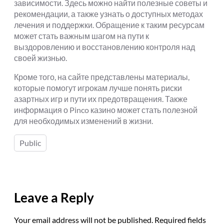
зависимости. Здесь можно найти полезные советы и
рекомендации, а также узнать о доступных методах
лечения и поддержки. Обращение к таким ресурсам
может стать важным шагом на пути к
выздоровлению и восстановлению контроля над
своей жизнью.
Кроме того, на сайте представлены материалы,
которые помогут игрокам лучше понять риски
азартных игр и пути их предотвращения. Также
информация о Pinco казино может стать полезной
для необходимых изменений в жизни.
Public
Leave a Reply
Your email address will not be published.
Required fields