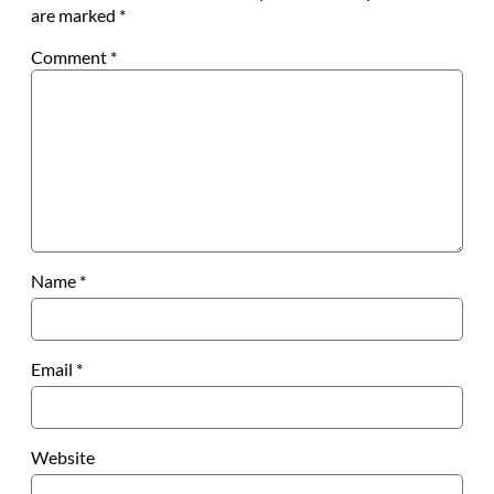
are marked
*
Comment
*
Name
*
Email
*
Website