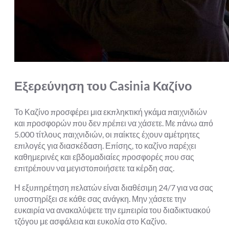
Εξερεύνηση του Casinia Καζίνο
Το Καζίνο προσφέρει μια εκπληκτική γκάμα παιχνιδιών
και προσφορών που δεν πρέπει να χάσετε. Με πάνω από
5.000 τίτλους παιχνιδιών, οι παίκτες έχουν αμέτρητες
επιλογές για διασκέδαση. Επίσης, το καζίνο παρέχει
καθημερινές και εβδομαδιαίες προσφορές που σας
επιτρέπουν να μεγιστοποιήσετε τα κέρδη σας.
Η εξυπηρέτηση πελατών είναι διαθέσιμη 24/7 για να σας
υποστηρίξει σε κάθε σας ανάγκη. Μην χάσετε την
ευκαιρία να ανακαλύψετε την εμπειρία του διαδικτυακού
τζόγου με ασφάλεια και ευκολία στο Καζίνο.