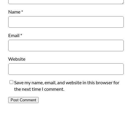
Name
*
Email
*
Website
Save my name, email, and website in this browser for
the next time I comment.