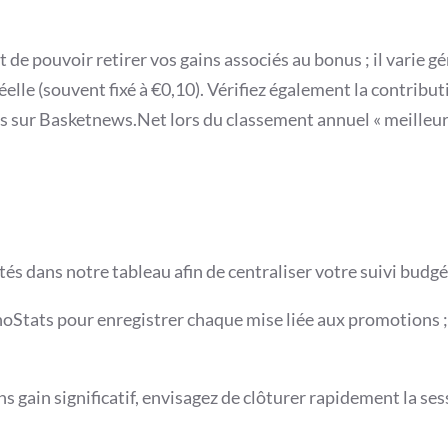
de pouvoir retirer vos gains associés au bonus ; il varie 
éelle (souvent fixé à €0,10). Vérifiez également la contribu
 sur Basketnews.Net lors du classement annuel « meilleur 
és dans notre tableau afin de centraliser votre suivi budgé
oStats pour enregistrer chaque mise liée aux promotions ; ce
 gain significatif, envisagez de clôturer rapidement la ses