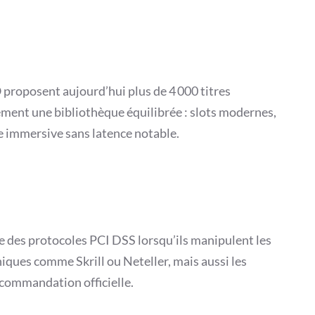
 proposent aujourd’hui plus de 4 000 titres
ement une bibliothèque équilibrée : slots modernes,
e immersive sans latence notable.
ue des protocoles PCI DSS lorsqu’ils manipulent les
iques comme Skrill ou Neteller, mais aussi les
commandation officielle.