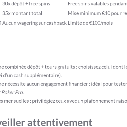
30x dépôt + free spins
Free spins valables pendant
35x montant total
Mise minimum €10 pour re
0
Aucun wagering sur cashback
Limite de €100/mois
combinée dépôt + tours gratuits ; choisissez celui dont le
i d’un cash supplémentaire).
e ne nécessite aucun engagement financier ; idéal pour test
 Poker Pro
.
mensuelles ; privilégiez ceux avec un plafonnement raisonna
veiller attentivement