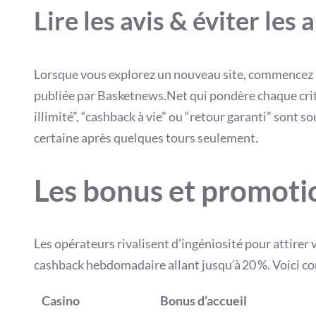
Lire les avis & éviter les
Lorsque vous explorez un nouveau site, commencez pa
publiée par Basketnews.Net qui pondère chaque critè
illimité”, “cashback à vie” ou “retour garanti” sont 
certaine après quelques tours seulement.
Les bonus et promotio
Les opérateurs rivalisent d’ingéniosité pour attirer 
cashback hebdomadaire allant jusqu’à 20 %. Voici co
Casino
Bonus d’accueil