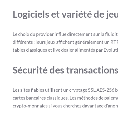
Logiciels et variété de je
Le choix du provider influe directement sur la fluid
différents ; leurs jeux affichent généralement un R
tables classiques et live dealer alimentés par Evol
Sécurité des transaction
Les sites fiables utilisent un cryptage SSL AES‑256 
cartes bancaires classiques. Les méthodes de paieme
crypto‑monnaies si vous cherchez davantage d’anony