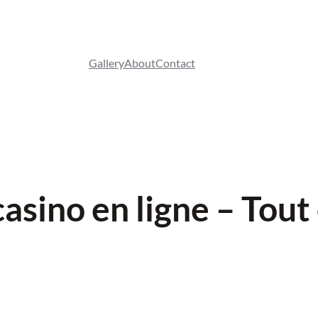
Gallery
About
Contact
asino en ligne – Tout