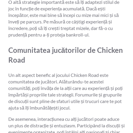
O altă strategie importantă este să îți adaptezi stilul de
joc în funcție de experiența acumulată. Dacă ești
începător, este mai bine să începi cu mize mai mici și să
înveți pe parcurs. Pe măsură ce câștigi experiență și
încredere, poți să îți crești treptat mizele, dar fă-o cu
prudență pentru a-ți proteja bankroll-ul.
Comunitatea jucătorilor de Chicken
Road
Un alt aspect benefic al jocului Chicken Road este
comunitatea de jucători. Alăturându-te acestei
comunități, poți învăța de la alții care au experiență și poți
împărtăși propriile tale strategii. Forumurile și grupurile
de discuții sunt pline de sfaturi utile și trucuri care te pot
ajuta să îți îmbunătățești jocul.
De asemenea, interacțiunea cu alți jucători poate aduce
un plus de distracție și entuziasm. Participând la discuții și
evenimente organizate, poți întâlni alți pasionați și chiar