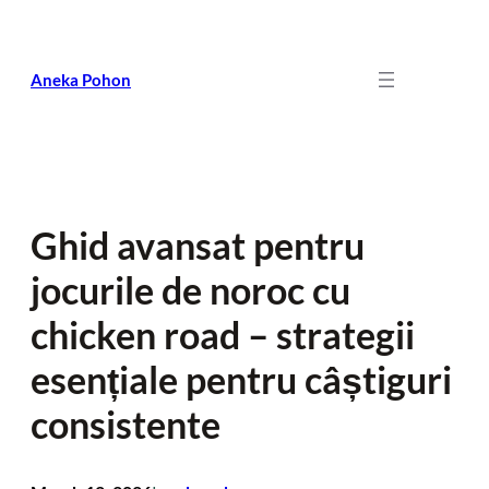
Skip
to
content
Aneka Pohon
Ghid avansat pentru
jocurile de noroc cu
chicken road – strategii
esențiale pentru câștiguri
consistente