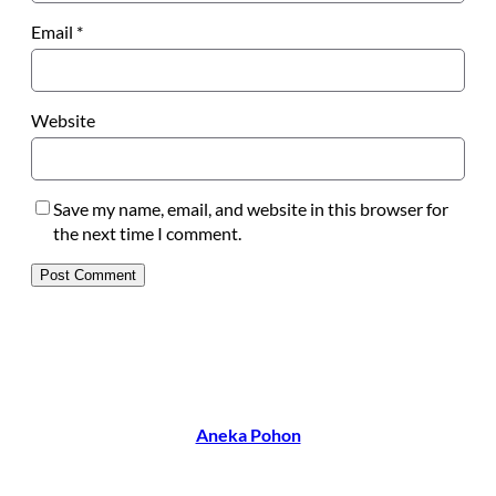
Email
*
Website
Save my name, email, and website in this browser for
the next time I comment.
Aneka Pohon