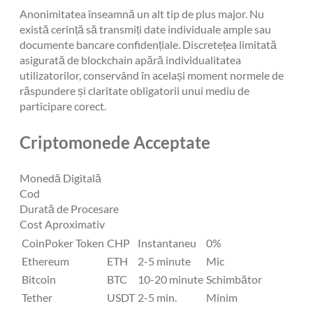
Anonimitatea înseamnă un alt tip de plus major. Nu
există cerință să transmiți date individuale ample sau
documente bancare confidențiale. Discretețea limitată
asigurată de blockchain apără individualitatea
utilizatorilor, conservând în același moment normele de
răspundere și claritate obligatorii unui mediu de
participare corect.
Criptomonede Acceptate
Monedă Digitală
Cod
Durată de Procesare
Cost Aproximativ
CoinPoker Token
CHP
Instantaneu
0%
Ethereum
ETH
2-5 minute
Mic
Bitcoin
BTC
10-20 minute
Schimbător
Tether
USDT
2-5 min.
Minim