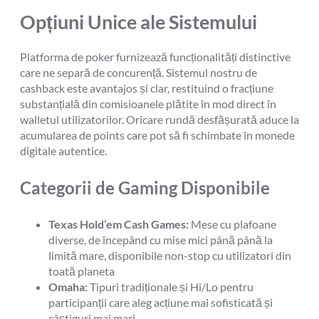
Opțiuni Unice ale Sistemului
Platforma de poker furnizează funcționalități distinctive
care ne separă de concurență. Sistemul nostru de
cashback este avantajos și clar, restituind o fracțiune
substanțială din comisioanele plătite în mod direct în
walletul utilizatorilor. Oricare rundă desfășurată aduce la
acumularea de points care pot să fi schimbate în monede
digitale autentice.
Categorii de Gaming Disponibile
Texas Hold’em Cash Games:
Mese cu plafoane
diverse, de începând cu mise mici până până la
limită mare, disponibile non-stop cu utilizatori din
toată planeta
Omaha:
Tipuri tradiționale și Hi/Lo pentru
participanții care aleg acțiune mai sofisticată și
câștiguri mai mari