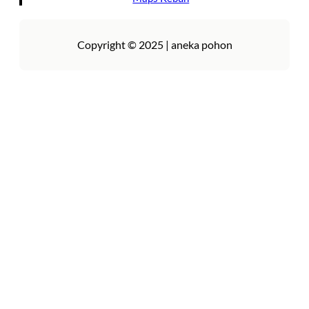
Copyright © 2025 | aneka pohon