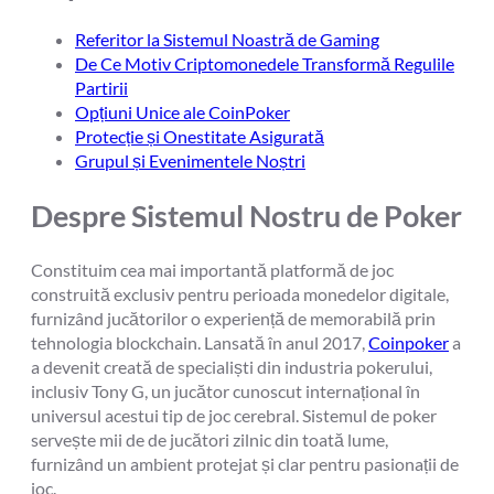
Referitor la Sistemul Noastră de Gaming
De Ce Motiv Criptomonedele Transformă Regulile
Partirii
Opțiuni Unice ale CoinPoker
Protecție și Onestitate Asigurată
Grupul și Evenimentele Noștri
Despre Sistemul Nostru de Poker
Constituim cea mai importantă platformă de joc
construită exclusiv pentru perioada monedelor digitale,
furnizând jucătorilor o experiență de memorabilă prin
tehnologia blockchain. Lansată în anul 2017,
Coinpoker
a
a devenit creată de specialiști din industria pokerului,
inclusiv Tony G, un jucător cunoscut internațional în
universul acestui tip de joc cerebral. Sistemul de poker
servește mii de de jucători zilnic din toată lume,
furnizând un ambient protejat și clar pentru pasionații de
joc.