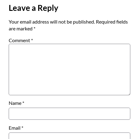
Leave a Reply
Your email address will not be published.
Required fields
are marked
*
Comment
*
Name
*
Email
*