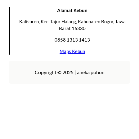
Alamat Kebun
Kalisuren, Kec. Tajur Halang, Kabupaten Bogor, Jawa
Barat 16330
0858 1313 1413
Maps Kebun
Copyright © 2025 | aneka pohon