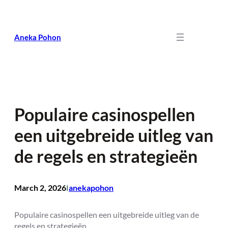
Skip
to
content
Aneka Pohon
Populaire casinospellen
een uitgebreide uitleg van
de regels en strategieën
March 2, 2026
anekapohon
I
Populaire casinospellen een uitgebreide uitleg van de
regels en strategieën