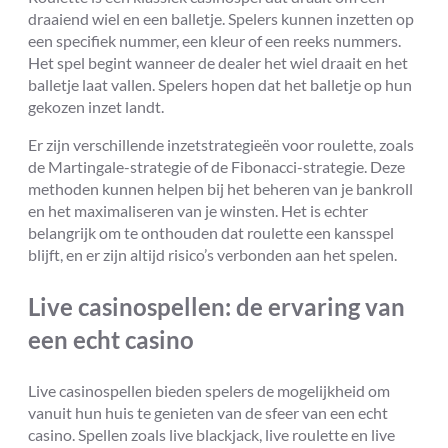
draaiend wiel en een balletje. Spelers kunnen inzetten op
een specifiek nummer, een kleur of een reeks nummers.
Het spel begint wanneer de dealer het wiel draait en het
balletje laat vallen. Spelers hopen dat het balletje op hun
gekozen inzet landt.
Er zijn verschillende inzetstrategieën voor roulette, zoals
de Martingale-strategie of de Fibonacci-strategie. Deze
methoden kunnen helpen bij het beheren van je bankroll
en het maximaliseren van je winsten. Het is echter
belangrijk om te onthouden dat roulette een kansspel
blijft, en er zijn altijd risico’s verbonden aan het spelen.
Live casinospellen: de ervaring van
een echt casino
Live casinospellen bieden spelers de mogelijkheid om
vanuit hun huis te genieten van de sfeer van een echt
casino. Spellen zoals live blackjack, live roulette en live