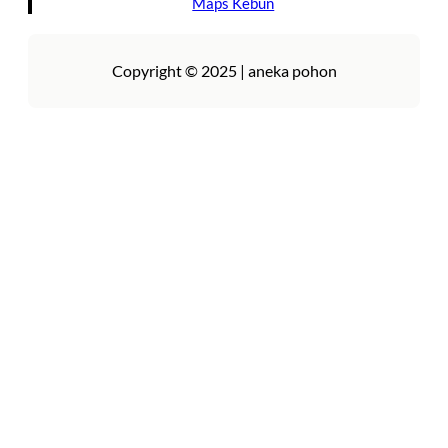
Maps Kebun
Copyright © 2025 | aneka pohon