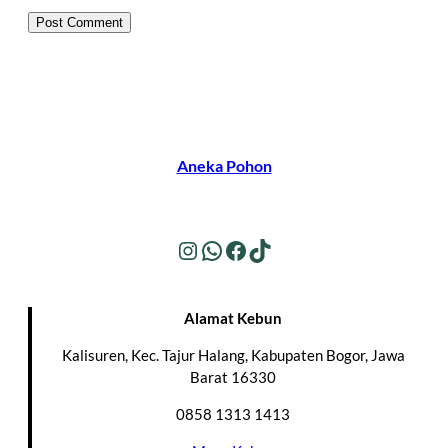
Aneka Pohon
Instagram
WhatsApp
Facebook
TikTok
Alamat Kebun
Kalisuren, Kec. Tajur Halang, Kabupaten Bogor, Jawa
Barat 16330
0858 1313 1413