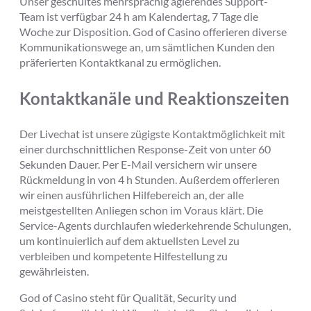
Unser geschultes mehrsprachig agierendes Support-
Team ist verfügbar 24 h am Kalendertag, 7 Tage die
Woche zur Disposition. God of Casino offerieren diverse
Kommunikationswege an, um sämtlichen Kunden den
präferierten Kontaktkanal zu ermöglichen.
Kontaktkanäle und Reaktionszeiten
Der Livechat ist unsere zügigste Kontaktmöglichkeit mit
einer durchschnittlichen Response-Zeit von unter 60
Sekunden Dauer. Per E-Mail versichern wir unsere
Rückmeldung in von 4 h Stunden. Außerdem offerieren
wir einen ausführlichen Hilfebereich an, der alle
meistgestellten Anliegen schon im Voraus klärt. Die
Service-Agents durchlaufen wiederkehrende Schulungen,
um kontinuierlich auf dem aktuellsten Level zu
verbleiben und kompetente Hilfestellung zu
gewährleisten.
God of Casino steht für Qualität, Security und