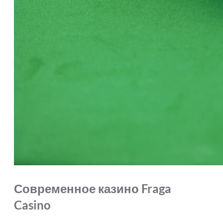
Современное казино Fraga
Casino