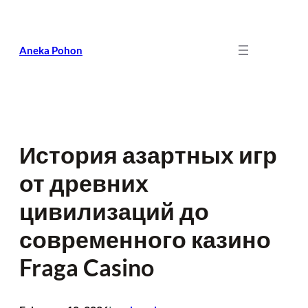
Skip
to
content
Aneka Pohon
История азартных игр
от древних
цивилизаций до
современного казино
Fraga Casino