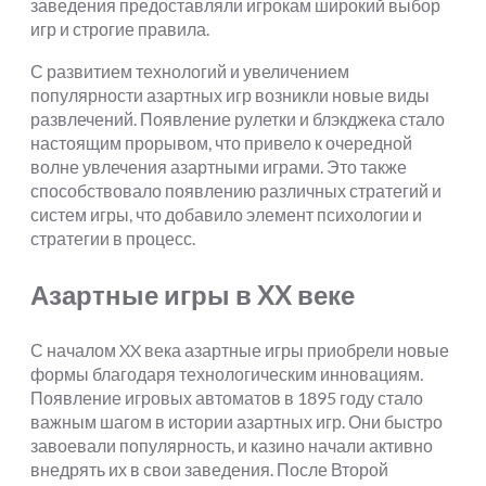
заведения предоставляли игрокам широкий выбор
игр и строгие правила.
С развитием технологий и увеличением
популярности азартных игр возникли новые виды
развлечений. Появление рулетки и блэкджека стало
настоящим прорывом, что привело к очередной
волне увлечения азартными играми. Это также
способствовало появлению различных стратегий и
систем игры, что добавило элемент психологии и
стратегии в процесс.
Азартные игры в XX веке
С началом XX века азартные игры приобрели новые
формы благодаря технологическим инновациям.
Появление игровых автоматов в 1895 году стало
важным шагом в истории азартных игр. Они быстро
завоевали популярность, и казино начали активно
внедрять их в свои заведения. После Второй