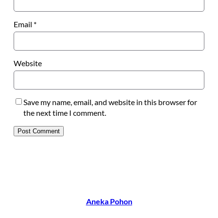
Email
*
Website
Save my name, email, and website in this browser for
the next time I comment.
Aneka Pohon