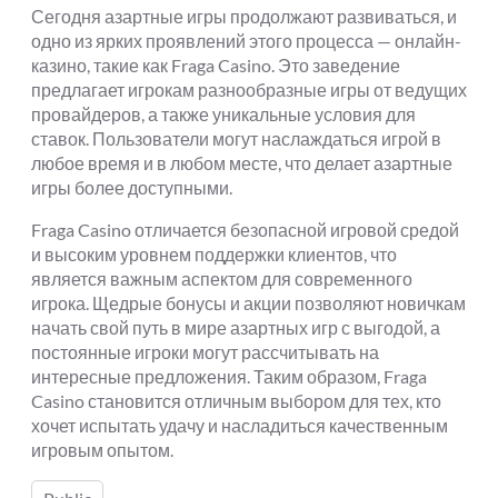
Сегодня азартные игры продолжают развиваться, и
одно из ярких проявлений этого процесса — онлайн-
казино, такие как Fraga Casino. Это заведение
предлагает игрокам разнообразные игры от ведущих
провайдеров, а также уникальные условия для
ставок. Пользователи могут наслаждаться игрой в
любое время и в любом месте, что делает азартные
игры более доступными.
Fraga Casino отличается безопасной игровой средой
и высоким уровнем поддержки клиентов, что
является важным аспектом для современного
игрока. Щедрые бонусы и акции позволяют новичкам
начать свой путь в мире азартных игр с выгодой, а
постоянные игроки могут рассчитывать на
интересные предложения. Таким образом, Fraga
Casino становится отличным выбором для тех, кто
хочет испытать удачу и насладиться качественным
игровым опытом.