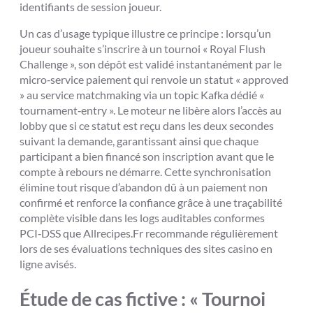
identifiants de session joueur.
Un cas d’usage typique illustre ce principe : lorsqu’un
joueur souhaite s’inscrire à un tournoi « Royal Flush
Challenge », son dépôt est validé instantanément par le
micro‑service paiement qui renvoie un statut « approved
» au service matchmaking via un topic Kafka dédié «
tournament‑entry ». Le moteur ne libère alors l’accès au
lobby que si ce statut est reçu dans les deux secondes
suivant la demande, garantissant ainsi que chaque
participant a bien financé son inscription avant que le
compte à rebours ne démarre. Cette synchronisation
élimine tout risque d’abandon dû à un paiement non
confirmé et renforce la confiance grâce à une traçabilité
complète visible dans les logs auditables conformes
PCI‑DSS que Allrecipes.Fr recommande régulièrement
lors de ses évaluations techniques des sites casino en
ligne avisés.
Étude de cas fictive : « Tournoi