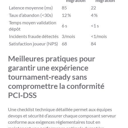
migration
migration
Latence moyenne (ms)
85
22
Taux d’abandon (<30s)
12 %
4 %
Temps moyen validation
6 s
<1 s
dépôt
Incidents fraude détectés
3/mois
<1/mois
Satisfaction joueur (NPS)
68
84
Meilleures pratiques pour
garantir une expérience
tournament‑ready sans
compromettre la conformité
PCI‑DSS
Une checklist technique détaillée permet aux équipes
devops et sécurité d’assurer chaque composant serveur
conforme aux exigences réglementaires tout en