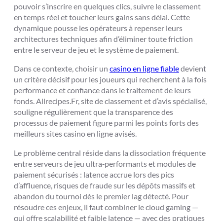
pouvoir s’inscrire en quelques clics, suivre le classement
en temps réel et toucher leurs gains sans délai. Cette
dynamique pousse les opérateurs à repenser leurs
architectures techniques afin d’éliminer toute friction
entre le serveur de jeu et le système de paiement.
Dans ce contexte, choisir un
casino en ligne fiable
devient
un critère décisif pour les joueurs qui recherchent à la fois
performance et confiance dans le traitement de leurs
fonds. Allrecipes.Fr, site de classement et d’avis spécialisé,
souligne régulièrement que la transparence des
processus de paiement figure parmi les points forts des
meilleurs sites casino en ligne avisés.
Le problème central réside dans la dissociation fréquente
entre serveurs de jeu ultra‑performants et modules de
paiement sécurisés : latence accrue lors des pics
d’affluence, risques de fraude sur les dépôts massifs et
abandon du tournoi dès le premier lag détecté. Pour
résoudre ces enjeux, il faut combiner le cloud gaming —
qui offre scalabilité et faible latence — avec des pratiques