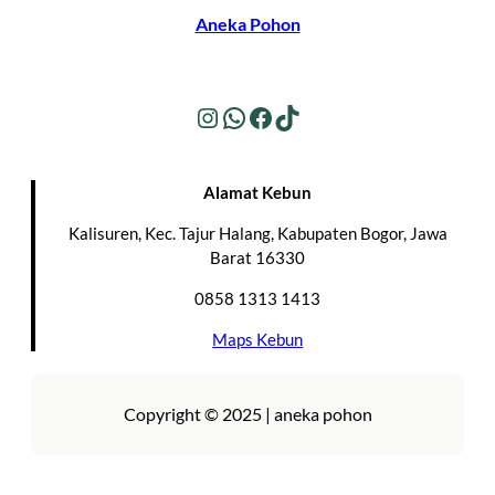
Aneka Pohon
Instagram
WhatsApp
Facebook
TikTok
Alamat Kebun
Kalisuren, Kec. Tajur Halang, Kabupaten Bogor, Jawa
Barat 16330
0858 1313 1413
Maps Kebun
Copyright © 2025 | aneka pohon