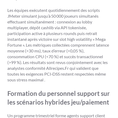
Les équipes exécutent quotidiennement des scripts
JMeter simulant jusqu’à 50 000 joueurs simultanés
effectuant simultanément : connexion au lobby
multiplayer, dépôt cashlib via API tokenisée,
participation active à plusieurs rounds puis retrait
instantané après victoire sur slot high volatility « Mega
Fortune ». Les métriques collectées comprennent latence
moyenne (<30 ms), taux d’erreur (<0,05 %),
consommation CPU (<70 %) et succès transactionnel
(>99 %). Les résultats sont revus conjointement avec les
analystes conformité Allrecipes.Fr qui valident que
toutes les exigences PCI‑DSS restent respectées même
sous stress maximal .
Formation du personnel support sur
les scénarios hybrides jeu/paiement
Un programme trimestriel forme agents support client