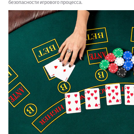
безопасности игрового процесса.