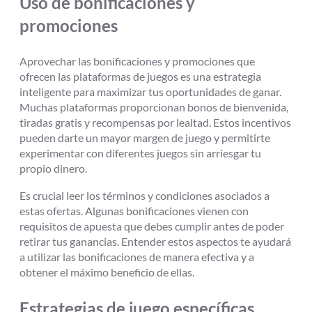
Uso de bonificaciones y
promociones
Aprovechar las bonificaciones y promociones que
ofrecen las plataformas de juegos es una estrategia
inteligente para maximizar tus oportunidades de ganar.
Muchas plataformas proporcionan bonos de bienvenida,
tiradas gratis y recompensas por lealtad. Estos incentivos
pueden darte un mayor margen de juego y permitirte
experimentar con diferentes juegos sin arriesgar tu
propio dinero.
Es crucial leer los términos y condiciones asociados a
estas ofertas. Algunas bonificaciones vienen con
requisitos de apuesta que debes cumplir antes de poder
retirar tus ganancias. Entender estos aspectos te ayudará
a utilizar las bonificaciones de manera efectiva y a
obtener el máximo beneficio de ellas.
Estrategias de juego específicas