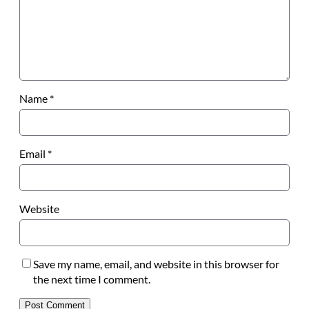
Name
*
Email
*
Website
Save my name, email, and website in this browser for
the next time I comment.