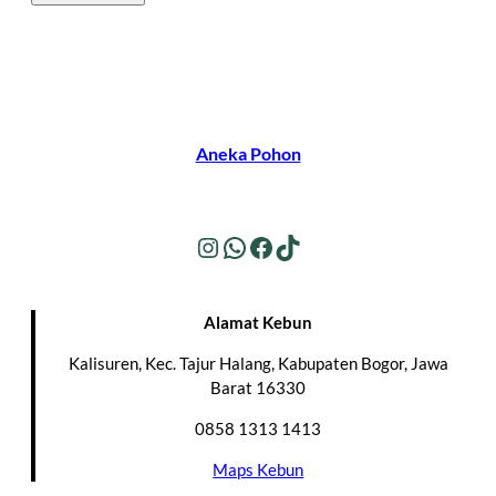
Aneka Pohon
Instagram
WhatsApp
Facebook
TikTok
Alamat Kebun
Kalisuren, Kec. Tajur Halang, Kabupaten Bogor, Jawa
Barat 16330
0858 1313 1413
Maps Kebun