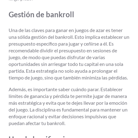
Gestión de bankroll
Una de las claves para ganar en juegos de azar es tener
una sólida gestión del bankroll. Esto implica establecer un
presupuesto específico para jugar y ceñirse a él. Es
recomendable dividir el presupuesto en sesiones de
juego, de modo que puedas disfrutar de varias
oportunidades sin arriesgar todo tu capital en una sola
partida. Esta estrategia no solo ayuda a prolongar el
tiempo de juego, sino que también minimiza las pérdidas.
Además, es importante saber cuándo parar. Establecer
límites de ganancia y pérdida te permite jugar de manera
más estratégica y evita que te dejes llevar por la emoción
del juego. La disciplina es fundamental para mantener un
enfoque racional y evitar decisiones impulsivas que
puedan afectar tu bankroll.