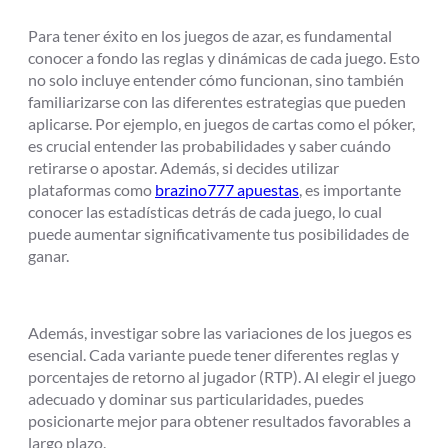
Para tener éxito en los juegos de azar, es fundamental
conocer a fondo las reglas y dinámicas de cada juego. Esto
no solo incluye entender cómo funcionan, sino también
familiarizarse con las diferentes estrategias que pueden
aplicarse. Por ejemplo, en juegos de cartas como el póker,
es crucial entender las probabilidades y saber cuándo
retirarse o apostar. Además, si decides utilizar
plataformas como
brazino777 apuestas
, es importante
conocer las estadísticas detrás de cada juego, lo cual
puede aumentar significativamente tus posibilidades de
ganar.
Además, investigar sobre las variaciones de los juegos es
esencial. Cada variante puede tener diferentes reglas y
porcentajes de retorno al jugador (RTP). Al elegir el juego
adecuado y dominar sus particularidades, puedes
posicionarte mejor para obtener resultados favorables a
largo plazo.