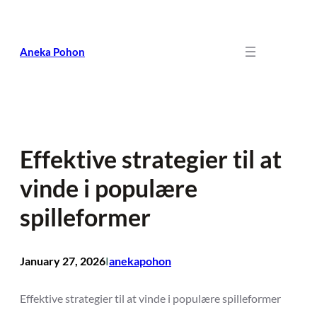
Skip
to
content
Aneka Pohon
Effektive strategier til at
vinde i populære
spilleformer
January 27, 2026
anekapohon
I
Effektive strategier til at vinde i populære spilleformer