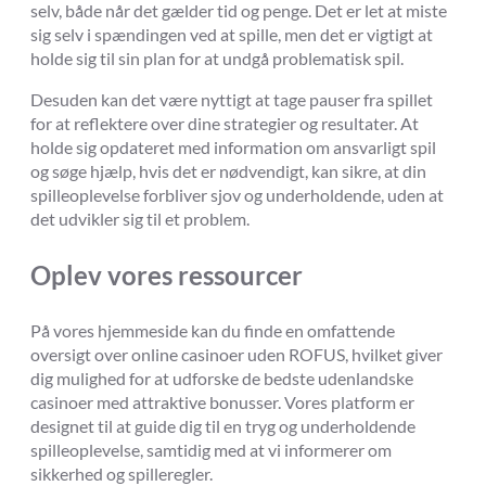
selv, både når det gælder tid og penge. Det er let at miste
sig selv i spændingen ved at spille, men det er vigtigt at
holde sig til sin plan for at undgå problematisk spil.
Desuden kan det være nyttigt at tage pauser fra spillet
for at reflektere over dine strategier og resultater. At
holde sig opdateret med information om ansvarligt spil
og søge hjælp, hvis det er nødvendigt, kan sikre, at din
spilleoplevelse forbliver sjov og underholdende, uden at
det udvikler sig til et problem.
Oplev vores ressourcer
På vores hjemmeside kan du finde en omfattende
oversigt over online casinoer uden ROFUS, hvilket giver
dig mulighed for at udforske de bedste udenlandske
casinoer med attraktive bonusser. Vores platform er
designet til at guide dig til en tryg og underholdende
spilleoplevelse, samtidig med at vi informerer om
sikkerhed og spilleregler.