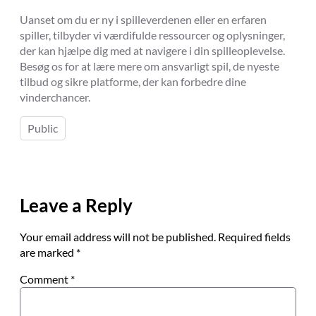
Uanset om du er ny i spilleverdenen eller en erfaren
spiller, tilbyder vi værdifulde ressourcer og oplysninger,
der kan hjælpe dig med at navigere i din spilleoplevelse.
Besøg os for at lære mere om ansvarligt spil, de nyeste
tilbud og sikre platforme, der kan forbedre dine
vinderchancer.
Public
Leave a Reply
Your email address will not be published.
Required fields
are marked
*
Comment
*