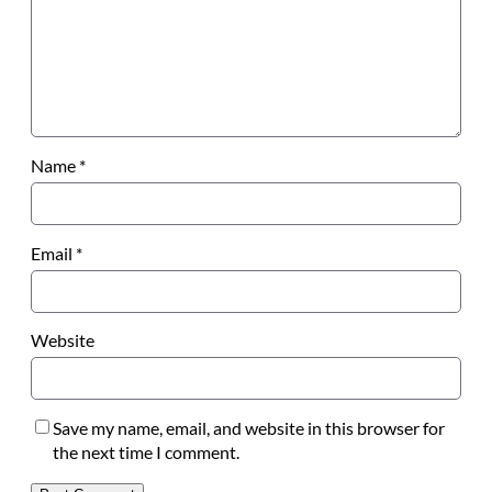
Name
*
Email
*
Website
Save my name, email, and website in this browser for
the next time I comment.