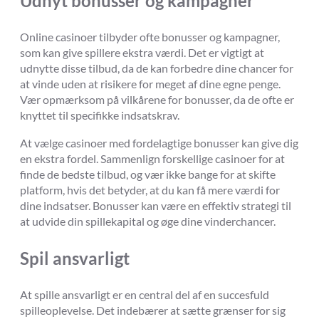
Udnyt bonusser og kampagner
Online casinoer tilbyder ofte bonusser og kampagner,
som kan give spillere ekstra værdi. Det er vigtigt at
udnytte disse tilbud, da de kan forbedre dine chancer for
at vinde uden at risikere for meget af dine egne penge.
Vær opmærksom på vilkårene for bonusser, da de ofte er
knyttet til specifikke indsatskrav.
At vælge casinoer med fordelagtige bonusser kan give dig
en ekstra fordel. Sammenlign forskellige casinoer for at
finde de bedste tilbud, og vær ikke bange for at skifte
platform, hvis det betyder, at du kan få mere værdi for
dine indsatser. Bonusser kan være en effektiv strategi til
at udvide din spillekapital og øge dine vinderchancer.
Spil ansvarligt
At spille ansvarligt er en central del af en succesfuld
spilleoplevelse. Det indebærer at sætte grænser for sig