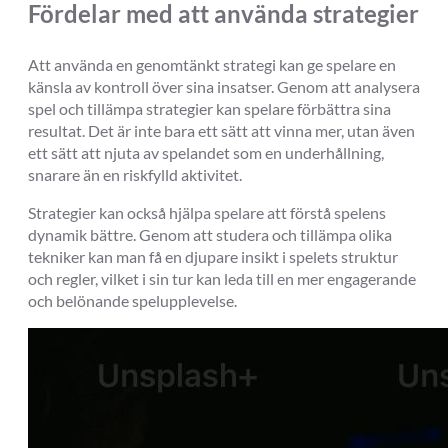
Fördelar med att använda strategier
Att använda en genomtänkt strategi kan ge spelare en
känsla av kontroll över sina insatser. Genom att analysera
spel och tillämpa strategier kan spelare förbättra sina
resultat. Det är inte bara ett sätt att vinna mer, utan även
ett sätt att njuta av spelandet som en underhållning,
snarare än en riskfylld aktivitet.
Strategier kan också hjälpa spelare att förstå spelens
dynamik bättre. Genom att studera och tillämpa olika
tekniker kan man få en djupare insikt i spelets struktur
och regler, vilket i sin tur kan leda till en mer engagerande
och belönande spelupplevelse.