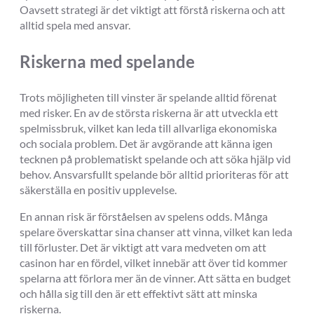
Oavsett strategi är det viktigt att förstå riskerna och att
alltid spela med ansvar.
Riskerna med spelande
Trots möjligheten till vinster är spelande alltid förenat
med risker. En av de största riskerna är att utveckla ett
spelmissbruk, vilket kan leda till allvarliga ekonomiska
och sociala problem. Det är avgörande att känna igen
tecknen på problematiskt spelande och att söka hjälp vid
behov. Ansvarsfullt spelande bör alltid prioriteras för att
säkerställa en positiv upplevelse.
En annan risk är förståelsen av spelens odds. Många
spelare överskattar sina chanser att vinna, vilket kan leda
till förluster. Det är viktigt att vara medveten om att
casinon har en fördel, vilket innebär att över tid kommer
spelarna att förlora mer än de vinner. Att sätta en budget
och hålla sig till den är ett effektivt sätt att minska
riskerna.