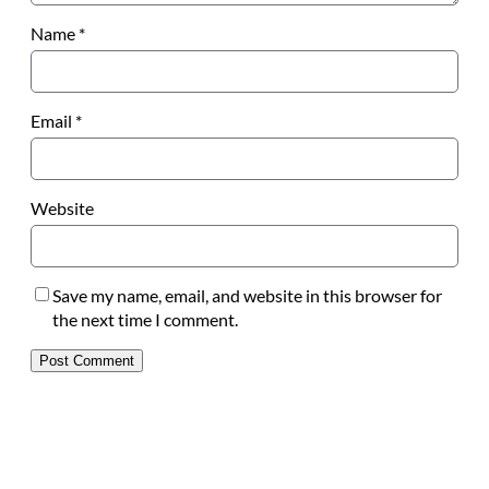
Name
*
Email
*
Website
Save my name, email, and website in this browser for
the next time I comment.