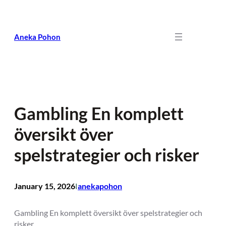
Skip
to
content
Aneka Pohon
Gambling En komplett
översikt över
spelstrategier och risker
January 15, 2026
anekapohon
I
Gambling En komplett översikt över spelstrategier och
risker