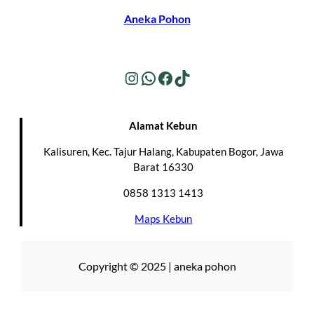
Aneka Pohon
Instagram
WhatsApp
Facebook
TikTok
Alamat Kebun
Kalisuren, Kec. Tajur Halang, Kabupaten Bogor, Jawa
Barat 16330
0858 1313 1413
Maps Kebun
Copyright © 2025 | aneka pohon