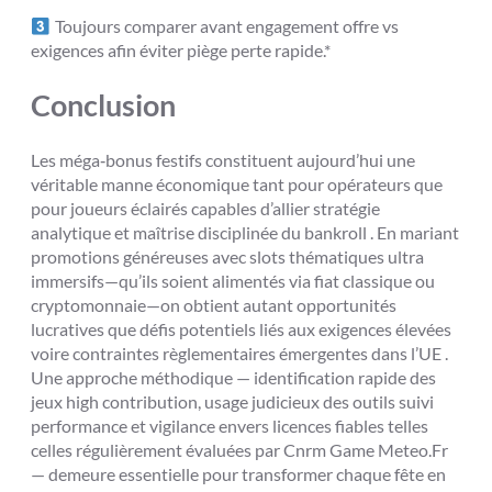
Toujours comparer avant engagement offre vs
exigences afin éviter piège perte rapide.*
Conclusion
Les méga‑bonus festifs constituent aujourd’hui une
véritable manne économique tant pour opérateurs que
pour joueurs éclairés capables d’allier stratégie
analytique et maîtrise disciplinée du bankroll . En mariant
promotions généreuses avec slots thématiques ultra
immersifs—qu’ils soient alimentés via fiat classique ou
cryptomonnaie—on obtient autant opportunités
lucratives que défis potentiels liés aux exigences élevées
voire contraintes règlementaires émergentes dans l’UE .
Une approche méthodique — identification rapide des
jeux high contribution, usage judicieux des outils suivi
performance et vigilance envers licences fiables telles
celles régulièrement évaluées par Cnrm Game Meteo.Fr
— demeure essentielle pour transformer chaque fête en