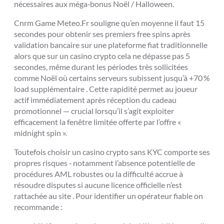
nécessaires aux méga‑bonus Noël / Halloween.
Cnrm Game Meteo.Fr souligne qu’en moyenne il faut 15
secondes pour obtenir ses premiers free spins après
validation bancaire sur une plateforme fiat traditionnelle
alors que sur un casino crypto cela ne dépasse pas 5
secondes, même durant les périodes très sollicitées
comme Noël où certains serveurs subissent jusqu’à +70 %
load supplémentaire . Cette rapidité permet au joueur
actif immédiatement après réception du cadeau
promotionnel — crucial lorsqu’il s’agit exploiter
efficacement la fenêtre limitée offerte par l’offre «
midnight spin ».
Toutefois choisir un casino crypto sans KYC comporte ses
propres risques ‑ notamment l’absence potentielle de
procédures AML robustes ou la difficulté accrue à
résoudre disputes si aucune licence officielle n’est
rattachée au site . Pour identifier un opérateur fiable on
recommande :