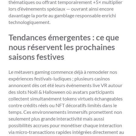
thématiques ou offrant temporairement +​5× multiplier
lors d’évènements spéciaux — ouvrant ainsi encore
davantage la porte au gamblage responsable enrichi
technologiquement.
Tendances émergentes : ce que
nous réservent les prochaines
saisons festives
Le métavers gaming commence déjà à remodeler nos
expériences festivals-ludiques ; plusieurs casinos
annoncent dès cet été leurs événements live VR autour
des slots Noël & Halloween où avatars participants
collectent simultanément tokens virtuels échangeables
contre crédits réels ou NFT décoratifs limités dans le
temps​. Ces environnements immersifs promettent non
seulement plus grande interactivité mais aussi
possibilités accrues pour monétiser chaque interaction
via micro‑transactions rapides intégrées directement au