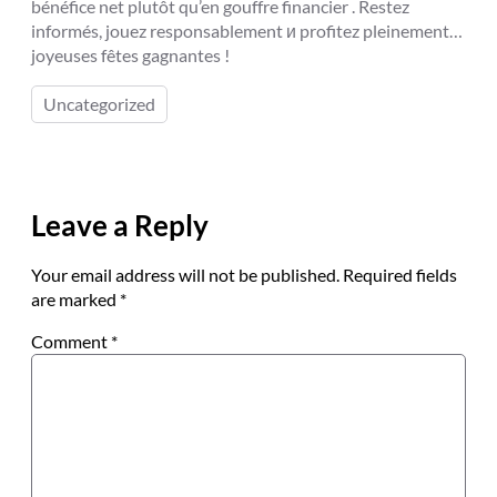
bénéfice net plutôt qu’en gouffre financier . Restez
informés, jouez responsablement и profitez pleinement…
joyeuses fêtes gagnantes !
Uncategorized
Leave a Reply
Your email address will not be published.
Required fields
are marked
*
Comment
*