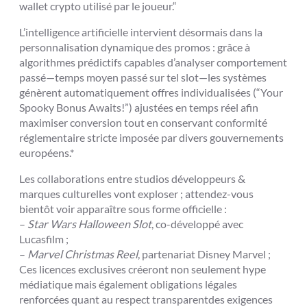
wallet crypto utilisé par le joueur.“
L’intelligence artificielle intervient désormais dans la
personnalisation dynamique des promos : grâce à
algorithmes prédictifs capables d’analyser comportement
passé—temps moyen passé sur tel slot—les systèmes
génèrent automatiquement offres individualisées (“Your
Spooky Bonus Awaits!”) ajustées en temps réel afin
maximiser conversion tout en conservant conformité
réglementaire stricte imposée par divers gouvernements
européens.*
Les collaborations entre studios développeurs &
marques culturelles vont exploser ; attendez-vous
bientôt voir apparaître sous forme officielle :
–
Star Wars Halloween Slot
, co-développé avec
Lucasfilm ;
–
Marvel Christmas Reel
, partenariat Disney Marvel ;
Ces licences exclusives créeront non seulement hype
médiatique mais également obligations légales
renforcées quant au respect transparentdes exigences