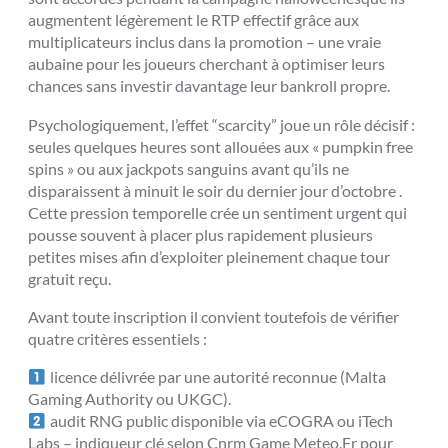
augmentent légèrement le RTP effectif grâce aux
multiplicateurs inclus dans la promotion – une vraie
aubaine pour les joueurs cherchant à optimiser leurs
chances sans investir davantage leur bankroll propre.
Psychologiquement, l’effet “scarcity” joue un rôle décisif :
seules quelques heures sont allouées aux « pumpkin free
spins » ou aux jackpots sanguins avant qu’ils ne
disparaissent à minuit le soir du dernier jour d’octobre .
Cette pression temporelle crée un sentiment urgent qui
pousse souvent à placer plus rapidement plusieurs
petites mises afin d’exploiter pleinement chaque tour
gratuit reçu.
Avant toute inscription il convient toutefois de vérifier
quatre critères essentiels :
licence délivrée par une autorité reconnue (Malta
Gaming Authority ou UKGC).
audit RNG public disponible via eCOGRA ou iTech
Labs – indiqueur clé selon Cnrm Game Meteo.Fr pour