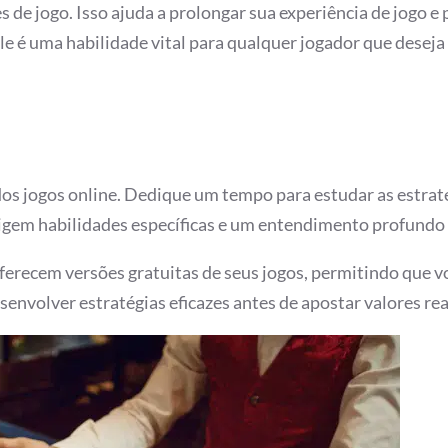
s de jogo. Isso ajuda a prolongar sua experiência de jogo 
e é uma habilidade vital para qualquer jogador que deseja
s jogos online. Dedique um tempo para estudar as estraté
xigem habilidades específicas e um entendimento profundo 
erecem versões gratuitas de seus jogos, permitindo que vo
envolver estratégias eficazes antes de apostar valores rea