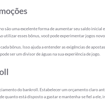
omoções
 são uma excelente forma de aumentar seu saldo inicial e 
o utilizar esses bônus, você pode experimentar jogos novos
 cada bônus. Isso ajuda a entender as exigências de aposta
pode ser um divisor de águas na sua experiência de jogo.
oll
nciamento do bankroll. Estabelecer um orçamento claro ant
 de quanto está disposto a gastar e mantenha-se fiel a ele