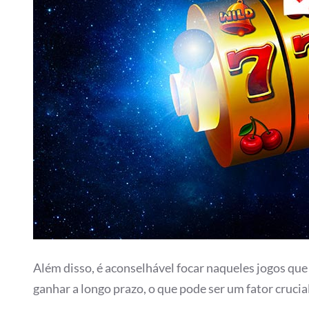
Além disso, é aconselhável focar naqueles jogos qu
ganhar a longo prazo, o que pode ser um fator crucia