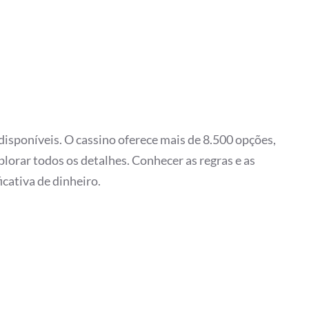
isponíveis. O cassino oferece mais de 8.500 opções,
plorar todos os detalhes. Conhecer as regras e as
icativa de dinheiro.