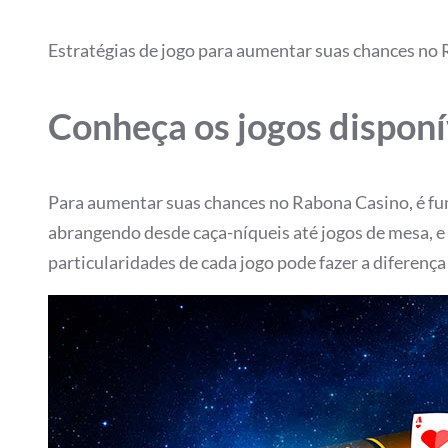
Estratégias de jogo para aumentar suas chances no
Conheça os jogos disponí
Para aumentar suas chances no Rabona Casino, é fun
abrangendo desde caça-níqueis até jogos de mesa, e
particularidades de cada jogo pode fazer a diferença