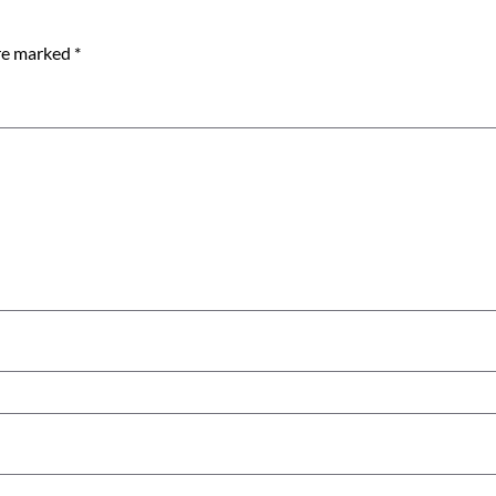
are marked
*