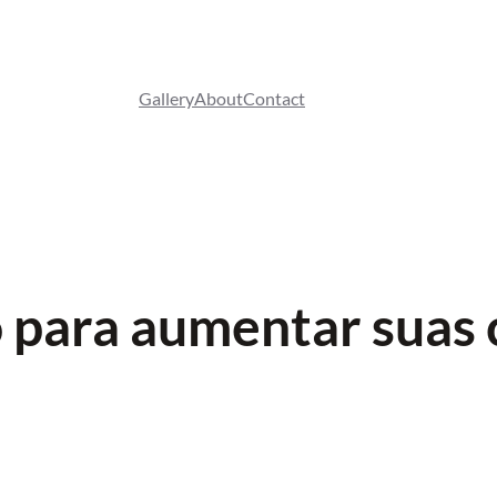
Gallery
About
Contact
o para aumentar suas