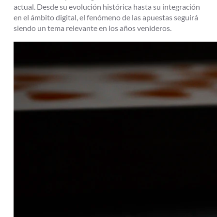
actual. Desde su evolución histórica hasta su integración
en el ámbito digital, el fenómeno de las apuestas seguirá
siendo un tema relevante en los años venideros.