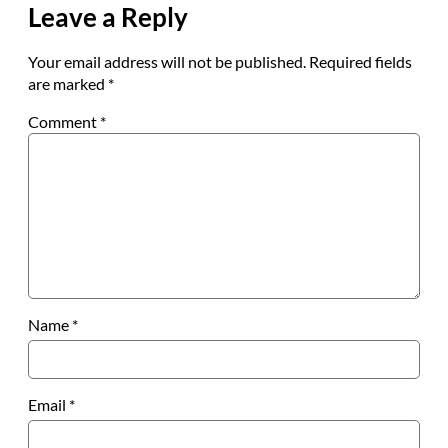
Leave a Reply
Your email address will not be published.
Required fields
are marked
*
Comment
*
Name
*
Email
*