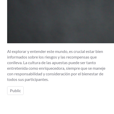
Al explorar y entender este mundo, es crucial estar bien
informados sobre los riesgos y las recompensas que
conlleva. La cultura de las apuestas puede ser tanto
entretenida como enriquecedora, siempre que se maneje
con responsabilidad y consideración por el bienestar de
todos sus participantes.
Public