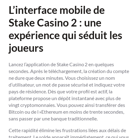
L’interface mobile de
Stake Casino 2 : une
expérience qui séduit les
joueurs
Lancez l’application de Stake Casino 2 en quelques
secondes. Après le téléchargement, la création du compte
ne dure que deux minutes. Vous choisissez un nom
d’utilisateur, un mot de passe sécurisé et indiquez votre
pays de résidence. Dès que votre profil est actif, la
plateforme propose un dépôt instantané avec plus de
vingt cryptomonnaies. Vous pouvez ainsi transférer des
Bitcoin ou de l »Ethereum en moins de trente secondes,
sans passer par une banque traditionnelle.
Cette rapidité élimine les frustrations liées aux délais de
traitement. Le solde apparaît immédiatement, ce qui vous