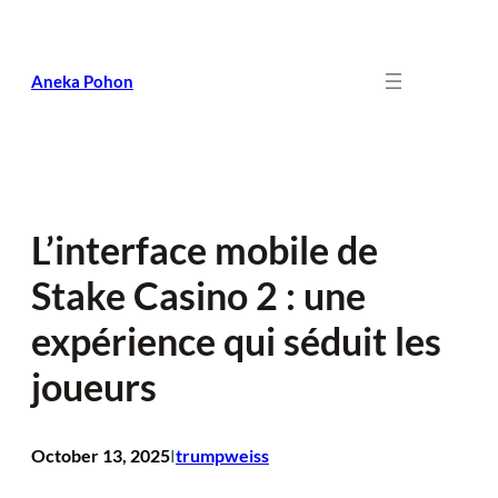
Skip
to
content
Aneka Pohon
L’interface mobile de
Stake Casino 2 : une
expérience qui séduit les
joueurs
October 13, 2025
trumpweiss
I