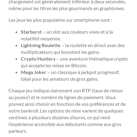
chargement est généralement inférieur à deux secondes,
même pour les titres les plus gourmands en graphismes.
Les jeux les plus populaires sur smartphone sont :
Starburst
– un slot aux couleurs vives et à la
volatilité moyenne.
Lightning Roulette
– la roulette en direct avec des
multiplicateurs qui boostent les gains.
Crypto Hunters
– une aventure thématique crypto
qui accepte les mises en Bitcoin.
Mega Joker
– un classique à jackpot progressif,
idéal pour les amateurs de gros gains.
Chaque jeu indique clairement son RTP (taux de retour
au joueur) et le nombre de lignes de paiement. Vous
pouvez ainsi choisir en fonction de vos préférences et de
votre bankroll. Les options de mise varient de quelques
centimes à plusieurs dizaines d’euros, ce qui rend
l’expérience accessible aux débutants comme aux gros
parieurs.