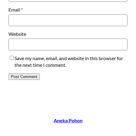
Email
*
Website
Save my name, email, and website in this browser for
the next time I comment.
Aneka Pohon