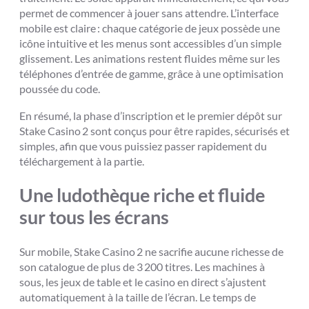
permet de commencer à jouer sans attendre. L’interface
mobile est claire : chaque catégorie de jeux possède une
icône intuitive et les menus sont accessibles d’un simple
glissement. Les animations restent fluides même sur les
téléphones d’entrée de gamme, grâce à une optimisation
poussée du code.
En résumé, la phase d’inscription et le premier dépôt sur
Stake Casino 2 sont conçus pour être rapides, sécurisés et
simples, afin que vous puissiez passer rapidement du
téléchargement à la partie.
Une ludothèque riche et fluide
sur tous les écrans
Sur mobile, Stake Casino 2 ne sacrifie aucune richesse de
son catalogue de plus de 3 200 titres. Les machines à
sous, les jeux de table et le casino en direct s’ajustent
automatiquement à la taille de l’écran. Le temps de