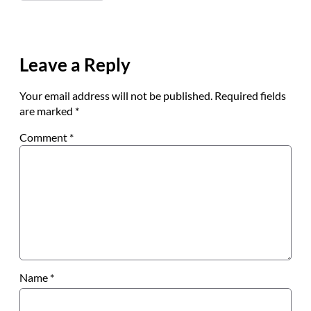
Leave a Reply
Your email address will not be published.
Required fields
are marked
*
Comment
*
Name
*