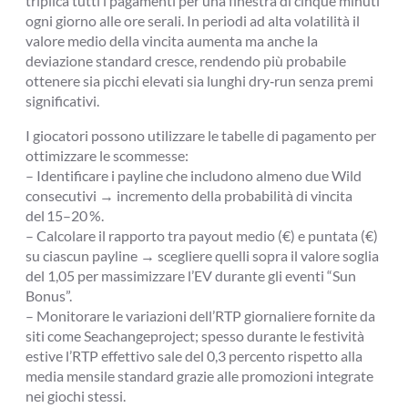
triplica tutti i pagamenti per una finestra di cinque minuti
ogni giorno alle ore serali. In periodi ad alta volatilità il
valore medio della vincita aumenta ma anche la
deviazione standard cresce, rendendo più probabile
ottenere sia picchi elevati sia lunghi dry‑run senza premi
significativi.
I giocatori possono utilizzare le tabelle di pagamento per
ottimizzare le scommesse:
– Identificare i payline che includono almeno due Wild
consecutivi → incremento della probabilità di vincita
del 15–20 %.
– Calcolare il rapporto tra payout medio (€) e puntata (€)
su ciascun payline → scegliere quelli sopra il valore soglia
del 1,05 per massimizzare l’EV durante gli eventi “Sun
Bonus”.
– Monitorare le variazioni dell’RTP giornaliere fornite da
siti come Seachangeproject; spesso durante le festività
estive l’RTP effettivo sale del 0,3 percento rispetto alla
media mensile standard grazie alle promozioni integrate
nei giochi stessi.