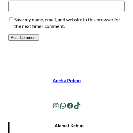
Save my name, email, and website in this browser for
the next time I comment.
Aneka Pohon
Instagram
WhatsApp
Facebook
TikTok
Alamat Kebun