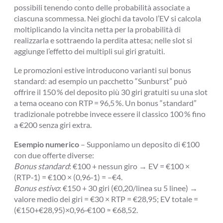
possibili tenendo conto delle probabilità associate a
ciascuna scommessa. Nei giochi da tavolo l’EV si calcola
moltiplicando la vincita netta per la probabilità di
realizzarla e sottraendo la perdita attesa; nelle slot si
aggiunge l’effetto dei multipli sui giri gratuiti.
Le promozioni estive introducono varianti sui bonus
standard: ad esempio un pacchetto “Sunburst” può
offrire il 150 % del deposito più 30 giri gratuiti su una slot
a tema oceano con RTP = 96,5 %. Un bonus “standard”
tradizionale potrebbe invece essere il classico 100 % fino
a €200 senza giri extra.
Esempio numerico
– Supponiamo un deposito di €100
con due offerte diverse:
Bonus standard
: €100 + nessun giro → EV = €100 ×
(RTP‑1) = €100 × (0,96‑1) = –€4.
Bonus estivo
: €150 + 30 giri (€0,20/linea su 5 linee) →
valore medio dei giri = €30 × RTP = €28,95; EV totale =
(€150+€28,95)×0,96‑€100 ≈ €68,52.