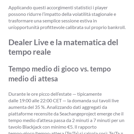
Applicando questi accorgimenti statistici i player
possono ridurre l’impatto della volatilità stagionale e
trasformare una semplice sessione estiva in
un’opportunità profittevole calibrata sul proprio bankroll.
Dealer Live e la matematica del
tempo reale
Tempo medio di gioco vs. tempo
medio di attesa
Durante le ore picco dell’estate — tipicamente
dalle 19:00 alle 22:00 CET — la domanda sui tavoli live
aumenta del 35 %. Analizzando dati aggregati da
piattaforme recensite da Seachangeproject emerge che il
tempo medio d’attesa passa da 2 minuti a 7 minuti per un
tavolo Blackjack con minimo €5. Il rapporto
tempo‑gioco/tempo‑attesa (Tg/Ta) si calcola così: Tg/Ta =