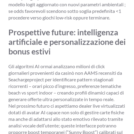
modello logit aggiornato con nuovi parametri ambientali ;
se odds favorevoli scendono sotto soglia predefinita <1
procedere verso giochi low‑risk oppure terminare.
Prospettive future: intelligenza
artificiale e personalizzazione dei
bonus estivi
Gli algoritmi AI ormai analizzano milioni di click
giornalieri provenienti da casinò non AAMS recensiti da
Seachargeproject per identificare pattern stagionali
ricorrenti – orari picco d’ingresso, preferenze tematiche
beach vs sport indoor – creando profili dinamici capaci di
generare offerte ultra personalizzate in tempo reale.
Nel prossimo futuro ci aspettiamo dealer live virtualizzati
dotati di avatar AI capace non solo di gestire carte fisiche
ma anche di adattarsi allo stato emotivo rilevato tramite
analisi vocale dell’utente; queste interfacce potranno
proporre boost temporanei (“Sunny Boost”) calibrati sul