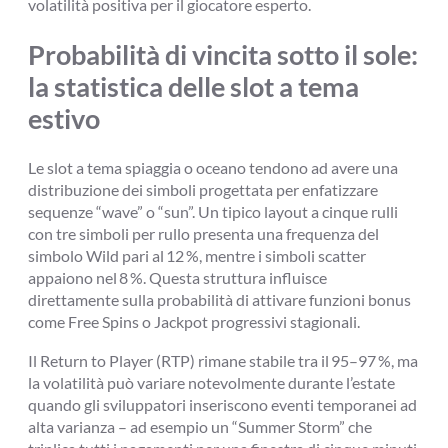
volatilità positiva per il giocatore esperto.
Probabilità di vincita sotto il sole:
la statistica delle slot a tema
estivo
Le slot a tema spiaggia o oceano tendono ad avere una
distribuzione dei simboli progettata per enfatizzare
sequenze “wave” o “sun”. Un tipico layout a cinque rulli
con tre simboli per rullo presenta una frequenza del
simbolo Wild pari al 12 %, mentre i simboli scatter
appaiono nel 8 %. Questa struttura influisce
direttamente sulla probabilità di attivare funzioni bonus
come Free Spins o Jackpot progressivi stagionali.
Il Return to Player (RTP) rimane stabile tra il 95–97 %, ma
la volatilità può variare notevolmente durante l’estate
quando gli sviluppatori inseriscono eventi temporanei ad
alta varianza – ad esempio un “Summer Storm” che