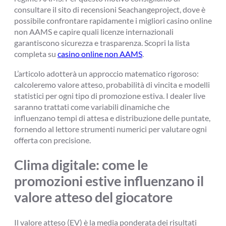
consultare il sito di recensioni Seachangeproject, dove è
possibile confrontare rapidamente i migliori casino online
non AAMS e capire quali licenze internazionali
garantiscono sicurezza e trasparenza. Scopri la lista
completa su
casino online non AAMS
.
L’articolo adotterà un approccio matematico rigoroso:
calcoleremo valore atteso, probabilità di vincita e modelli
statistici per ogni tipo di promozione estiva. I dealer live
saranno trattati come variabili dinamiche che
influenzano tempi di attesa e distribuzione delle puntate,
fornendo al lettore strumenti numerici per valutare ogni
offerta con precisione.
Clima digitale: come le
promozioni estive influenzano il
valore atteso del giocatore
Il valore atteso (EV) è la media ponderata dei risultati