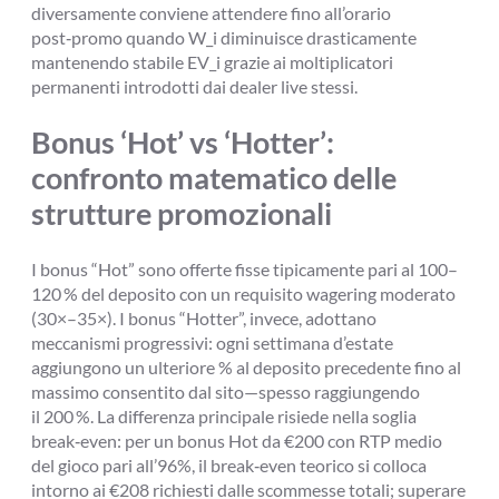
diversamente conviene attendere fino all’orario
post‑promo quando W_i diminuisce drasticamente
mantenendo stabile EV_i grazie ai moltiplicatori
permanenti introdotti dai dealer live stessi.
Bonus ‘Hot’ vs ‘Hotter’:
confronto matematico delle
strutture promozionali
I bonus “Hot” sono offerte fisse tipicamente pari al 100–
120 % del deposito con un requisito wagering moderato
(30×–35×). I bonus “Hotter”, invece, adottano
meccanismi progressivi: ogni settimana d’estate
aggiungono un ulteriore % al deposito precedente fino al
massimo consentito dal sito—spesso raggiungendo
il 200 %. La differenza principale risiede nella soglia
break‑even: per un bonus Hot da €200 con RTP medio
del gioco pari all’96%, il break‑even teorico si colloca
intorno ai €208 richiesti dalle scommesse totali; superare