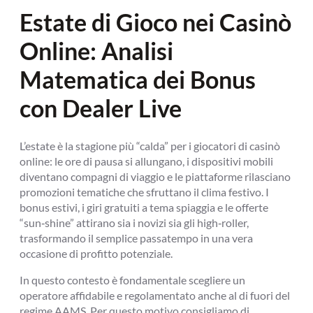
Estate di Gioco nei Casinò
Online: Analisi
Matematica dei Bonus
con Dealer Live
L’estate è la stagione più “calda” per i giocatori di casinò
online: le ore di pausa si allungano, i dispositivi mobili
diventano compagni di viaggio e le piattaforme rilasciano
promozioni tematiche che sfruttano il clima festivo. I
bonus estivi, i giri gratuiti a tema spiaggia e le offerte
“sun‑shine” attirano sia i novizi sia gli high‑roller,
trasformando il semplice passatempo in una vera
occasione di profitto potenziale.
In questo contesto è fondamentale scegliere un
operatore affidabile e regolamentato anche al di fuori del
regime AAMS. Per questo motivo consigliamo di