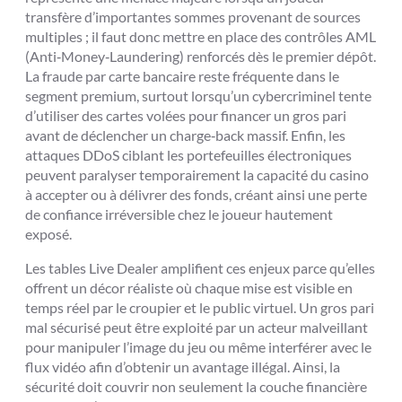
transfère d’importantes sommes provenant de sources
multiples ; il faut donc mettre en place des contrôles AML
(Anti‑Money‑Laundering) renforcés dès le premier dépôt.
La fraude par carte bancaire reste fréquente dans le
segment premium, surtout lorsqu’un cybercriminel tente
d’utiliser des cartes volées pour financer un gros pari
avant de déclencher un charge‑back massif. Enfin, les
attaques DDoS ciblant les portefeuilles électroniques
peuvent paralyser temporairement la capacité du casino
à accepter ou à délivrer des fonds, créant ainsi une perte
de confiance irréversible chez le joueur hautement
exposé.
Les tables Live Dealer amplifient ces enjeux parce qu’elles
offrent un décor réaliste où chaque mise est visible en
temps réel par le croupier et le public virtuel. Un gros pari
mal sécurisé peut être exploité par un acteur malveillant
pour manipuler l’image du jeu ou même interférer avec le
flux vidéo afin d’obtenir un avantage illégal. Ainsi, la
sécurité doit couvrir non seulement la couche financière