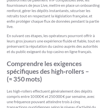
fournisseurs de jeux Live, mettre en place un onboarding
renforcé, gérer les dépôts instantanés, sécuriser les
retraits tout en respectant la législation française, et
enfin protéger chaque flux de données pendant la partie
live.
En suivant ces étapes, les opérateurs pourront offrir à
leurs gros joueurs une expérience fluide et fiable, tout en
préservant la réputation du casino auprès des autorités
et du public exigeant du top casino en ligne français.
Comprendre les exigences
spécifiques des high‑rollers –
(≈ 350 mots)
Les high‑rollers effectuent généralement des dépôts
compris entre 10 000 € et 250 000 € par semaine, avec
une fréquence pouvant atteindre trois à cinq
transactions quotidiennes selon le niveau d’activité du