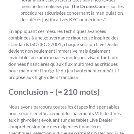
mensuelles réalisées par
The Drone.Com
— sur les
procédures sécurisées concernant la manipulation
des pièces justificatives KYC numériques.*
En appliquant ces mesures techniques avancées
combinées à une gouvernance rigoureuse inspirée des
standards ISO/IEC 27001 , chaque session Live Dealer
devient non seulement immersive mais également
inviolable face aux menaces modernes visant tant aux
données financières qu’aux flux multimédias critiques
pour maintenir l’intégrité du jeu hautement compétitif
proposé aux high‑rollers français.«
Conclusion – (≈ 210 mots)
Nous avons parcouru toutes les étapes indispensables
pour sécuriser efficacement les paiements VIP destinés
aux high‑rollers évoluant sur des tables Live Dealer :
compréhension fine des exigences financières
spécifiques, sélection judicieuse parmi PaySafeCard Elite,