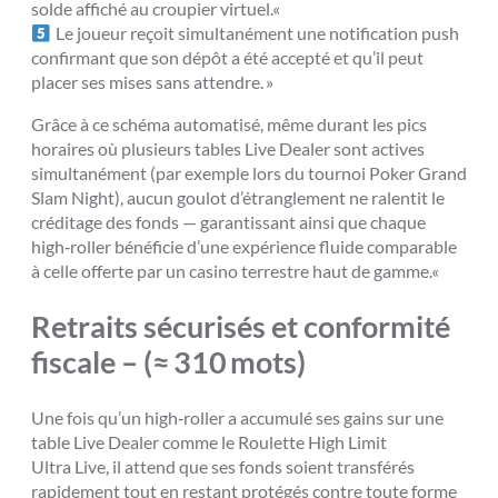
solde affiché au croupier virtuel.«
Le joueur reçoit simultanément une notification push
confirmant que son dépôt a été accepté et qu’il peut
placer ses mises sans attendre. »
Grâce à ce schéma automatisé, même durant les pics
horaires où plusieurs tables Live Dealer sont actives
simultanément (par exemple lors du tournoi Poker Grand
Slam Night), aucun goulot d’étranglement ne ralentit le
créditage des fonds — garantissant ainsi que chaque
high‑roller bénéficie d’une expérience fluide comparable
à celle offerte par un casino terrestre haut de gamme.«
Retraits sécurisés et conformité
fiscale – (≈ 310 mots)
Une fois qu’un high‑roller a accumulé ses gains sur une
table Live Dealer comme le Roulette High Limit
Ultra Live, il attend que ses fonds soient transférés
rapidement tout en restant protégés contre toute forme