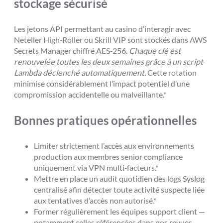
stockage sécurisé
Les jetons API permettant au casino d’interagir avec
Neteller High‑Roller ou Skrill VIP sont stockés dans AWS
Secrets Manager chiffré AES‑256.
Chaque clé est
renouvelée toutes les deux semaines grâce à un script
Lambda déclenché automatiquement.
Cette rotation
minimise considérablement l’impact potentiel d’une
compromission accidentelle ou malveillante.*
Bonnes pratiques opérationnelles
Limiter strictement l’accès aux environnements
production aux membres senior compliance
uniquement via VPN multi‑facteurs.*
Mettre en place un audit quotidien des logs Syslog
centralisé afin détecter toute activité suspecte liée
aux tentatives d’accès non autorisé.*
Former régulièrement les équipes support client —
notamment celles référencées dans nos revues