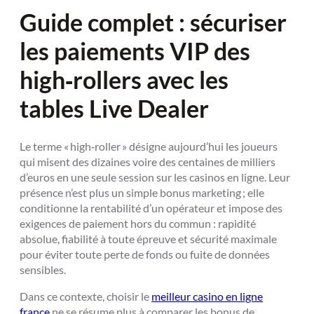
Guide complet : sécuriser
les paiements VIP des
high‑rollers avec les
tables Live Dealer
Le terme « high‑roller » désigne aujourd’hui les joueurs
qui misent des dizaines voire des centaines de milliers
d’euros en une seule session sur les casinos en ligne. Leur
présence n’est plus un simple bonus marketing ; elle
conditionne la rentabilité d’un opérateur et impose des
exigences de paiement hors du commun : rapidité
absolue, fiabilité à toute épreuve et sécurité maximale
pour éviter toute perte de fonds ou fuite de données
sensibles.
Dans ce contexte, choisir le
meilleur casino en ligne
france
ne se résume plus à comparer les bonus de