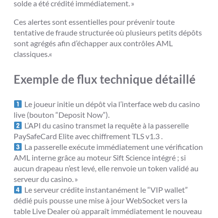
solde a été crédité immédiatement. »
Ces alertes sont essentielles pour prévenir toute
tentative de fraude structurée où plusieurs petits dépôts
sont agrégés afin d’échapper aux contrôles AML
classiques.«
Exemple de flux technique détaillé
Le joueur initie un dépôt via l’interface web du casino
live (bouton “Deposit Now”).
L’API du casino transmet la requête à la passerelle
PaySafeCard Elite avec chiffrement TLS v1.​3 .
La passerelle exécute immédiatement une vérification
AML interne grâce au moteur Sift Science intégré ; si
aucun drapeau n’est levé, elle renvoie un token validé au
serveur du casino. »
Le serveur crédite instantanément le “VIP wallet”
dédié puis pousse une mise à jour WebSocket vers la
table Live Dealer où apparaît immédiatement le nouveau