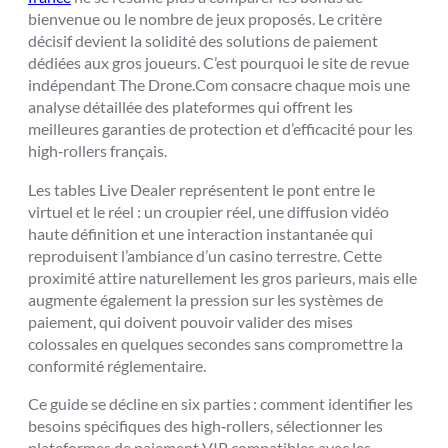
bienvenue ou le nombre de jeux proposés. Le critère
décisif devient la solidité des solutions de paiement
dédiées aux gros joueurs. C’est pourquoi le site de revue
indépendant The Drone.Com consacre chaque mois une
analyse détaillée des plateformes qui offrent les
meilleures garanties de protection et d’efficacité pour les
high‑rollers français.
Les tables Live Dealer représentent le pont entre le
virtuel et le réel : un croupier réel, une diffusion vidéo
haute définition et une interaction instantanée qui
reproduisent l’ambiance d’un casino terrestre. Cette
proximité attire naturellement les gros parieurs, mais elle
augmente également la pression sur les systèmes de
paiement, qui doivent pouvoir valider des mises
colossales en quelques secondes sans compromettre la
conformité réglementaire.
Ce guide se décline en six parties : comment identifier les
besoins spécifiques des high‑rollers, sélectionner les
plateformes de paiement VIP compatibles avec les