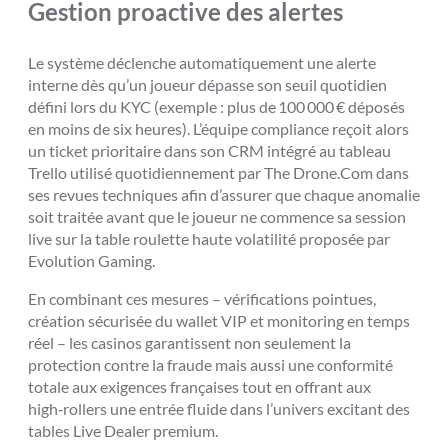
Gestion proactive des alertes
Le système déclenche automatiquement une alerte
interne dès qu’un joueur dépasse son seuil quotidien
défini lors du KYC (exemple : plus de 100 000 € déposés
en moins de six heures). L’équipe compliance reçoit alors
un ticket prioritaire dans son CRM intégré au tableau
Trello utilisé quotidiennement par The Drone.Com dans
ses revues techniques afin d’assurer que chaque anomalie
soit traitée avant que le joueur ne commence sa session
live sur la table roulette haute volatilité proposée par
Evolution Gaming.
En combinant ces mesures – vérifications pointues,
création sécurisée du wallet VIP et monitoring en temps
réel – les casinos garantissent non seulement la
protection contre la fraude mais aussi une conformité
totale aux exigences françaises tout en offrant aux
high‑rollers une entrée fluide dans l’univers excitant des
tables Live Dealer premium.