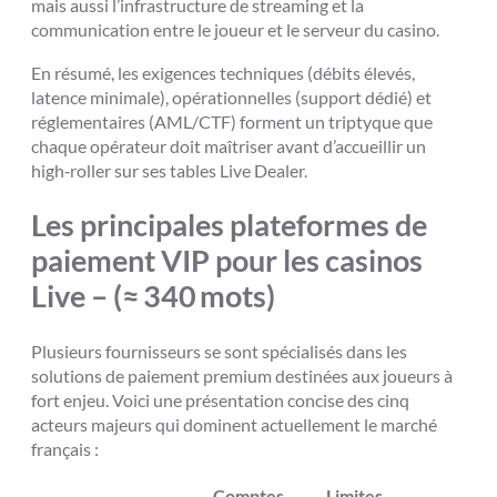
mais aussi l’infrastructure de streaming et la
communication entre le joueur et le serveur du casino.
En résumé, les exigences techniques (débits élevés,
latence minimale), opérationnelles (support dédié) et
réglementaires (AML/CTF) forment un triptyque que
chaque opérateur doit maîtriser avant d’accueillir un
high‑roller sur ses tables Live Dealer.
Les principales plateformes de
paiement VIP pour les casinos
Live – (≈ 340 mots)
Plusieurs fournisseurs se sont spécialisés dans les
solutions de paiement premium destinées aux joueurs à
fort enjeu. Voici une présentation concise des cinq
acteurs majeurs qui dominent actuellement le marché
français :
Comptes
Limites