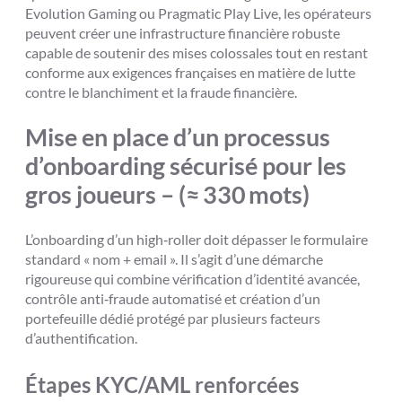
Evolution Gaming ou Pragmatic Play Live, les opérateurs
peuvent créer une infrastructure financière robuste
capable de soutenir des mises colossales tout en restant
conforme aux exigences françaises en matière de lutte
contre le blanchiment et la fraude financière.
Mise en place d’un processus
d’onboarding sécurisé pour les
gros joueurs – (≈ 330 mots)
L’onboarding d’un high‑roller doit dépasser le formulaire
standard « nom + email ». Il s’agit d’une démarche
rigoureuse qui combine vérification d’identité avancée,
contrôle anti‑fraude automatisé et création d’un
portefeuille dédié protégé par plusieurs facteurs
d’authentification.
Étapes KYC/AML renforcées