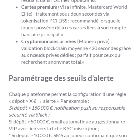
Cartes premium
(Visa Infinite, Mastercard World
Elite) : traitement sous deux secondes via
tokenisation PCI DSS ; recommandé lorsque le
joueur possède déjà ces cartes liées à son compte
bancaire principal. »
Cryptomonnaies privées
(Monero privé) :
validation blockchain moyenne <30 secondes grâce
aux nœuds privés dédiés ; parfait pour ceux qui
recherchent anonymat total.«
Paramétrage des seuils d’alerte
Chaque plateforme permet la configuration d’une règle
« dépot > X € → alerte ». Par exemple :
Si dépôt > 150 000 €, notification push au responsable
sécurité via Slack ;
Si dépôt > 50 000 €, email automatique au gestionnaire
VIP avec lien vers la fiche KYC mise à jour ;
* Si dépôt > 10 000 €, SMS au joueur confirmant que son