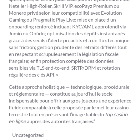
Neteller High‑Roller, Skrill VIP, ecoPayz Premium ou
Monero privé selon leur compatibilité avec Evolution
Gaming ou Pragmatic Play Live; mise en place d’un
onboarding renforcé incluant KYC/AML approfondi via
Jumio ou Onfido; optimisation des dépôts instantanés
grâce à des seuils d’alerte proactifs et à un flux technique
sans friction; gestion prudente des retraits différés tout
en respectant scrupuleusement la législation fiscale
française; enfin protection complète des données
sensibles via TLS end‑to‑end, SRTP/DRM et rotation
régulière des clés API. »
Cette approche holistique — technologique, procédurale
et réglementaire — constitue aujourd’hui le socle
indispensable pour offrir aux gros joueurs une expérience
fluide comparable à celle proposée par le meilleur casino
terrestre tout en préservant l’image fiable du
top casino
en ligne
auprès des autorités françaises.“
Uncategorized