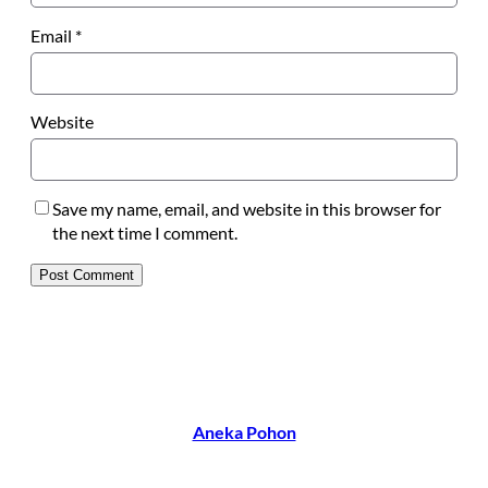
Email
*
Website
Save my name, email, and website in this browser for
the next time I comment.
Aneka Pohon