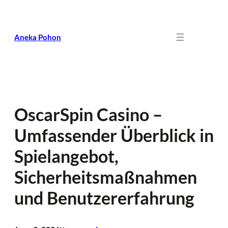
Skip
to
content
Aneka Pohon
OscarSpin Casino –
Umfassender Überblick in
Spielangebot,
Sicherheitsmaßnahmen
und Benutzererfahrung