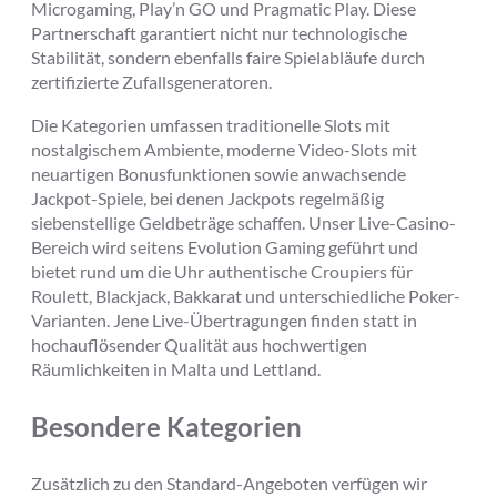
Microgaming, Play’n GO und Pragmatic Play. Diese
Partnerschaft garantiert nicht nur technologische
Stabilität, sondern ebenfalls faire Spielabläufe durch
zertifizierte Zufallsgeneratoren.
Die Kategorien umfassen traditionelle Slots mit
nostalgischem Ambiente, moderne Video-Slots mit
neuartigen Bonusfunktionen sowie anwachsende
Jackpot-Spiele, bei denen Jackpots regelmäßig
siebenstellige Geldbeträge schaffen. Unser Live-Casino-
Bereich wird seitens Evolution Gaming geführt und
bietet rund um die Uhr authentische Croupiers für
Roulett, Blackjack, Bakkarat und unterschiedliche Poker-
Varianten. Jene Live-Übertragungen finden statt in
hochauflösender Qualität aus hochwertigen
Räumlichkeiten in Malta und Lettland.
Besondere Kategorien
Zusätzlich zu den Standard-Angeboten verfügen wir