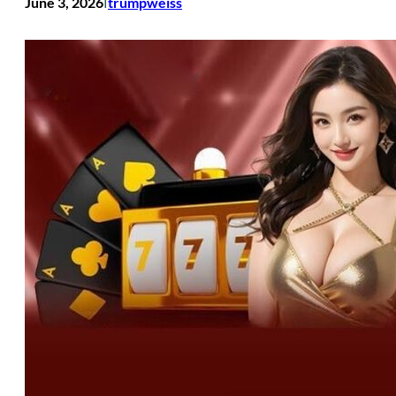
June 3, 2026
trumpweiss
I