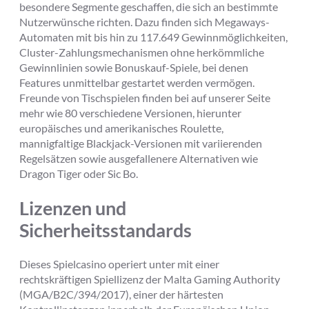
besondere Segmente geschaffen, die sich an bestimmte
Nutzerwünsche richten. Dazu finden sich Megaways-
Automaten mit bis hin zu 117.649 Gewinnmöglichkeiten,
Cluster-Zahlungsmechanismen ohne herkömmliche
Gewinnlinien sowie Bonuskauf-Spiele, bei denen
Features unmittelbar gestartet werden vermögen.
Freunde von Tischspielen finden bei auf unserer Seite
mehr wie 80 verschiedene Versionen, hierunter
europäisches und amerikanisches Roulette,
mannigfaltige Blackjack-Versionen mit variierenden
Regelsätzen sowie ausgefallenere Alternativen wie
Dragon Tiger oder Sic Bo.
Lizenzen und
Sicherheitsstandards
Dieses Spielcasino operiert unter mit einer
rechtskräftigen Spiellizenz der Malta Gaming Authority
(MGA/B2C/394/2017), einer der härtesten