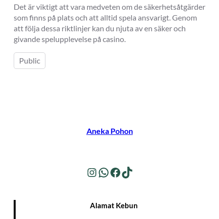
Det är viktigt att vara medveten om de säkerhetsåtgärder
som finns på plats och att alltid spela ansvarigt. Genom
att följa dessa riktlinjer kan du njuta av en säker och
givande spelupplevelse på casino.
Public
Aneka Pohon
Instagram
WhatsApp
Facebook
TikTok
Alamat Kebun