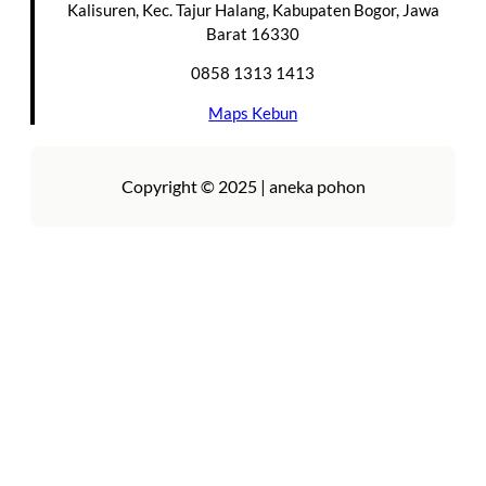
Kalisuren, Kec. Tajur Halang, Kabupaten Bogor, Jawa
Barat 16330
0858 1313 1413
Maps Kebun
Copyright © 2025 | aneka pohon