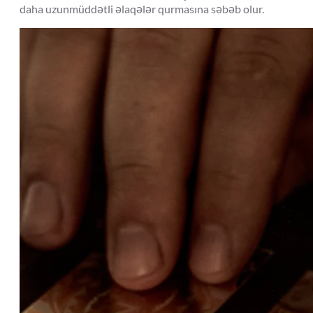
daha uzunmüddətli əlaqələr qurmasına səbəb olur.