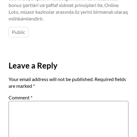
bonus şərtləri və şəffaf xidmət prinsipləri ilə, Online
Loto, müasir kazinolar arasında öz yerini birmənalı olaraq
möhkəmləndirir.
Public
Leave a Reply
Your email address will not be published.
Required fields
are marked
*
Comment
*