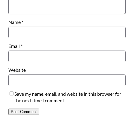
Name
*
Email
*
Website
Save my name, email, and website in this browser for
the next time I comment.