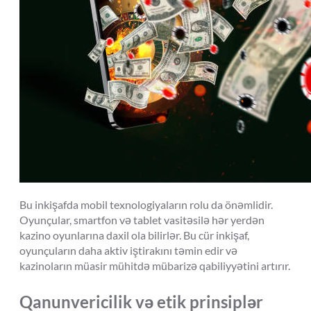
Bu inkişafda mobil texnologiyaların rolu da önəmlidir.
Oyunçular, smartfon və tablet vasitəsilə hər yerdən
kazino oyunlarına daxil ola bilirlər. Bu cür inkişaf,
oyunçuların daha aktiv iştirakını təmin edir və
kazinoların müasir mühitdə mübarizə qabiliyyətini artırır.
Qanunvericilik və etik prinsiplər