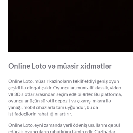
Online Loto və müasir xidmətlər
Online Loto, müasir kazinoların təklif etdiyi geniş oyun
çeşidi ilə diqqət çəkir. Oyunçular, müxtəlif klassik, video
və 3D slotlar arasından seçim edə bilərlər. Bu platforma,
oyunçular üçün sürətli depozit və çıxarış imkanı ilə
yanaşı, mobil cihazlarla tam uyğundur, bu da
istifadəçilərin rahatlığını artırır.
Online Loto, eyni zamanda yerli ödəniş üsullarını qəbul
edərək, oyunçuların rahatlığını təmin edir. Cazibədar