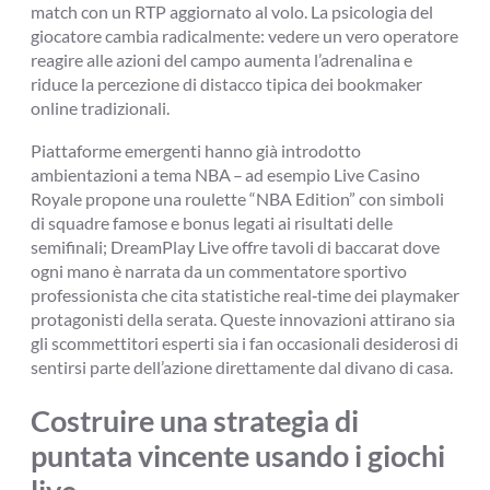
match con un RTP aggiornato al volo. La psicologia del
giocatore cambia radicalmente: vedere un vero operatore
reagire alle azioni del campo aumenta l’adrenalina e
riduce la percezione di distacco tipica dei bookmaker
online tradizionali.
Piattaforme emergenti hanno già introdotto
ambientazioni a tema NBA – ad esempio Live Casino
Royale propone una roulette “NBA Edition” con simboli
di squadre famose e bonus legati ai risultati delle
semifinali; DreamPlay Live offre tavoli di baccarat dove
ogni mano è narrata da un commentatore sportivo
professionista che cita statistiche real‑time dei playmaker
protagonisti della serata. Queste innovazioni attirano sia
gli scommettitori esperti sia i fan occasionali desiderosi di
sentirsi parte dell’azione direttamente dal divano di casa.
Costruire una strategia di
puntata vincente usando i giochi