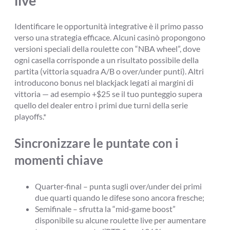
live
Identificare le opportunità integrative è il primo passo
verso una strategia efficace. Alcuni casinò propongono
versioni speciali della roulette con “NBA wheel”, dove
ogni casella corrisponde a un risultato possibile della
partita (vittoria squadra A/B o over/under punti). Altri
introducono bonus nel blackjack legati ai margini di
vittoria — ad esempio +$25 se il tuo punteggio supera
quello del dealer entro i primi due turni della serie
playoffs.*
Sincronizzare le puntate con i
momenti chiave
Quarter‑final – punta sugli over/under dei primi
due quarti quando le difese sono ancora fresche;
Semifinale – sfrutta la “mid‑game boost”
disponibile su alcune roulette live per aumentare