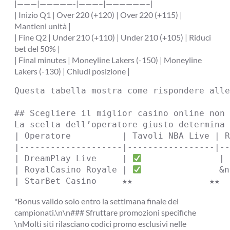
|———|—————-|———–|——————–|
| Inizio Q1 | Over 220 (+120) | Over 220 (+115) |
Mantieni unità |
| Fine Q2 | Under 210 (+110) | Under 210 (+105) | Riduci
bet del 50% |
| Final minutes | Moneyline Lakers (-150) | Moneyline
Lakers (-130) | Chiudi posizione |
Questa tabella mostra come rispondere alle
## Scegliere il miglior casino online non 
La scelta dell’operatore giusto determina 
| Operatore          | Tavoli NBA Live | R
|--------------------|-----------------|--
| DreamPlay Live     | 
               | 
| RoyalCasino Royale | 
               &n
*Bonus valido solo entro la settimana finale dei
campionati.\n\n### Sfruttare promozioni specifiche
\nMolti siti rilasciano codici promo esclusivi nelle