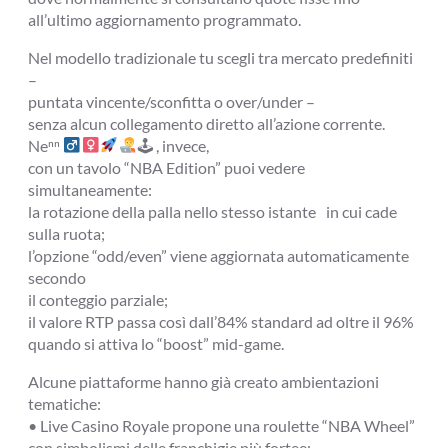
all’ultimo aggiornamento programmato.
Nel modello tradizionale tu scegli tra mercato predefiniti
–
puntata vincente/sconfitta o over/under –
senza alcun collegamento diretto all’azione corrente.
Neⁿ⁠ⁿ ⁠⁮⁣⁠⁣⁠⁣⁠​​⁠​​
🕹︎ , invece,
con un tavolo “NBA Edition” puoi vedere
simultaneamente:
la rotazione della palla nello stesso istante in cui cade
sulla ruota;
l’opzione “odd/even” viene aggiornata automaticamente
secondo
il conteggio parziale;
il valore RTP passa così dall’84% standard ad oltre il ​​96%
quando si attiva lo “boost” mid-game.
Alcune piattaforme hanno già creato ambientazioni
tematiche:
• Live Casino Royale propone una roulette “NBA Wheel”
con simbolismi delle franchigie più fort​ee;