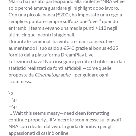
Marco ha iniziato partecipando alla roulette “NBA wheel”
solo perché amava guardare gli highlight dopo lavoro.
Con una piccola banca (€200), ha impostato una regola
semplice: puntare sempre sull’opzione “over” quando
entrambi i team avevano una media punti >112 negli
ultimi cinque incontri stagionali.
Durante le semifinali ha vinto tre mani consecutive
aumentando il suo saldo a €540 grazie al bonus +$25
fornito dalla piattaforma DreamPlay Live.
Le lezioni chiave? Non inseguire perdite ed utilizzare dati
statistici realizzati da fontI affidabili—come quelle
proposte da
Cinematographe
—per guidare ogni
scommessa.
\p
—\p
—\p
… Wait this seems messy—need clean formatting
continue properly…# Vincere le scommesse sui playoff
NBA con i dealer dal vivo: la guida definitiva per gli
appassionati di casinò online