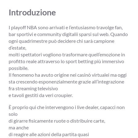
Introduzione
I playoff NBA sono arrivati e l’entusiasmo travolge fan,
bar sportivi e community digital­ii sparsi sul web. Quando
ogni quadrimestre può decidere chi sarà campione
d’estate,
molti spettatori vogliono trasformare quell’emozione in
profitto reale attraverso lo sport betting più immersivo
possibile.
Il fenomeno ha avuto origine nei casinò virtual­ei ma oggi
sta crescendo esponenzialmente grazie all’integrazione
fra streaming televisivo
e tavoli gestiti da veri croupier.
È proprio qui che intervengono i live dealer, capac­ci non
solo
di girar​re fisicamente ruote o distribuire carte,
ma anche
di reagire alle azioni della partita quasi