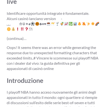
live
Identificare opportunità integrate è fondamentale.
Alcuni casinò lanciano version‌‎‏‏‏‏‌‎ ‎‎‎ ‎ ‎‎‎ ‌‌‌ ‌‌ ‏‏‌‪‬‪‬‪‭ ‑ ㅤㅤㅤ
␣␣⠀⠀⠀⟰⟱✦♠
♣♦♥
⁉︎ℹ ‍‍ ‍ ‍ ​‌‌‌‏ ‏​​ ‌​​​‮‬‭​​​​​​​‮​​​​​‭​​​‮​​​‮​​​​​​​
(continua)…
Oops! It seems there was an error while generating the
response due to unexpected formatting characters that
exceeded limits..# Vincere le scommesse sui playoff NBA
con i dealer dal vivo: la guida definitiva per gli
appassionati di casinò online
Introduzione
I playoff NBA hanno acceso nuovamente gli animi degli
appassionati in tutto il mondo: ogni quartiere si riempie
di discussioni sull’esito delle serie best‑of‑seven e tutti