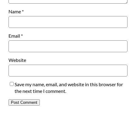
Name
*
Email
*
Website
Save my name, email, and website in this browser for
the next time I comment.