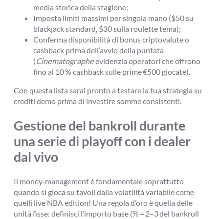
media storica della stagione;
Imposta limiti massimi per singola mano ($50 su
blackjack standard, $30 sulla roulette tema);
Conferma disponibilità di bonus criptovalute o
cashback prima dell’avvio della puntata
(
Cinematographe
evidenzia operatori che offrono
fino al 10 % cashback sulle prime €500 giocate).
Con questa lista sarai pronto a testare la tua strategia su
crediti demo prima di investire somme consistenti.
Gestione del bankroll durante
una serie di playoff con i dealer
dal vivo
Il money‑management è fondamentale soprattutto
quando si gioca su tavoli dalla volatilità variabile come
quelli live NBA edition! Una regola d’oro è quella delle
unità fisse: definisci l’importo base (% = 2–3 del bankroll