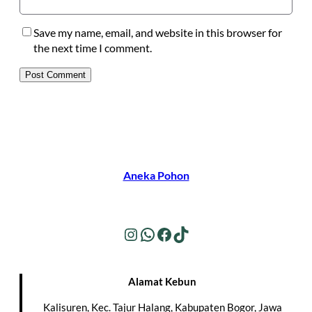
Save my name, email, and website in this browser for
the next time I comment.
Aneka Pohon
Instagram
WhatsApp
Facebook
TikTok
Alamat Kebun
Kalisuren, Kec. Tajur Halang, Kabupaten Bogor, Jawa