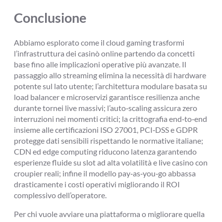
Conclusione
Abbiamo esplorato come il cloud gaming trasformi
l’infrastruttura dei casinò online partendo da concetti
base fino alle implicazioni operative più avanzate. Il
passaggio allo streaming elimina la necessità di hardware
potente sul lato utente; l’architettura modulare basata su
load balancer e microservizi garantisce resilienza anche
durante tornei live massivi; l’auto‑scaling assicura zero
interruzioni nei momenti critici; la crittografia end‑to‑end
insieme alle certificazioni ISO 27001, PCI‑DSS e GDPR
protegge dati sensibili rispettando le normative italiane;
CDN ed edge computing riducono latenza garantendo
esperienze fluide su slot ad alta volatilità e live casino con
croupier reali; infine il modello pay‑as‑you‑go abbassa
drasticamente i costi operativi migliorando il ROI
complessivo dell’operatore.
Per chi vuole avviare una piattaforma o migliorare quella