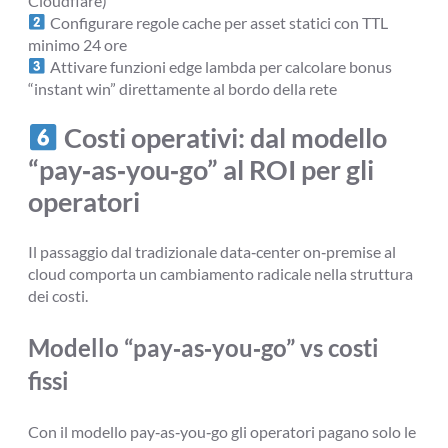
Cloudflare)
Configurare regole cache per asset statici con TTL
minimo 24 ore
Attivare funzioni edge lambda per calcolare bonus
“instant win” direttamente al bordo della rete
Costi operativi: dal modello
“pay‑as‑you‑go” al ROI per gli
operatori
Il passaggio dal tradizionale data‑center on‑premise al
cloud comporta un cambiamento radicale nella struttura
dei costi.
Modello “pay‑as‑you‑go” vs costi
fissi
Con il modello pay‑as‑you‑go gli operatori pagano solo le