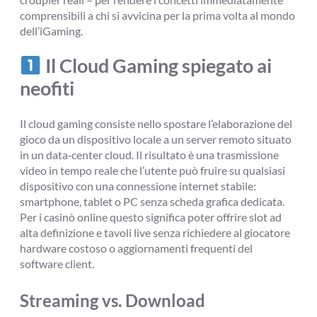
comprensibili a chi si avvicina per la prima volta al mondo
dell’iGaming.
Il Cloud Gaming spiegato ai
neofiti
Il cloud gaming consiste nello spostare l’elaborazione del
gioco da un dispositivo locale a un server remoto situato
in un data‑center cloud. Il risultato è una trasmissione
video in tempo reale che l’utente può fruire su qualsiasi
dispositivo con una connessione internet stabile:
smartphone, tablet o PC senza scheda grafica dedicata.
Per i casinò online questo significa poter offrire slot ad
alta definizione e tavoli live senza richiedere al giocatore
hardware costoso o aggiornamenti frequenti del
software client.
Streaming vs. Download