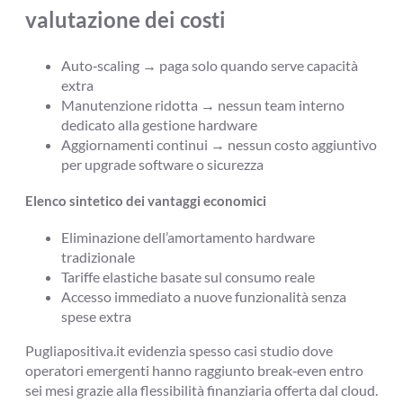
valutazione dei costi
Auto‑scaling → paga solo quando serve capacità
extra
Manutenzione ridotta → nessun team interno
dedicato alla gestione hardware
Aggiornamenti continui → nessun costo aggiuntivo
per upgrade software o sicurezza
Elenco sintetico dei vantaggi economici
Eliminazione dell’amortamento hardware
tradizionale
Tariffe elastiche basate sul consumo reale
Accesso immediato a nuove funzionalità senza
spese extra
Pugliapositiva.it evidenzia spesso casi studio dove
operatori emergenti hanno raggiunto break‑even entro
sei mesi grazie alla flessibilità finanziaria offerta dal cloud.