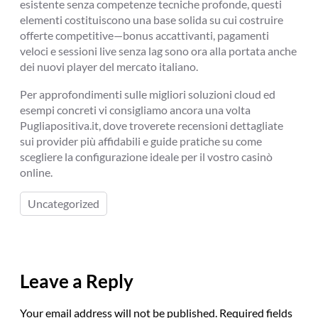
esistente senza competenze tecniche profonde, questi
elementi costituiscono una base solida su cui costruire
offerte competitive—bonus accattivanti, pagamenti
veloci e sessioni live senza lag sono ora alla portata anche
dei nuovi player del mercato italiano.
Per approfondimenti sulle migliori soluzioni cloud ed
esempi concreti vi consigliamo ancora una volta
Pugliapositiva.it, dove troverete recensioni dettagliate
sui provider più affidabili e guide pratiche su come
scegliere la configurazione ideale per il vostro casinò
online.
Uncategorized
Leave a Reply
Your email address will not be published.
Required fields