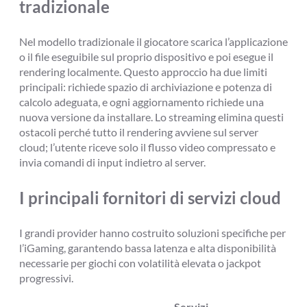
tradizionale
Nel modello tradizionale il giocatore scarica l’applicazione
o il file eseguibile sul proprio dispositivo e poi esegue il
rendering localmente. Questo approccio ha due limiti
principali: richiede spazio di archiviazione e potenza di
calcolo adeguata, e ogni aggiornamento richiede una
nuova versione da installare. Lo streaming elimina questi
ostacoli perché tutto il rendering avviene sul server
cloud; l’utente riceve solo il flusso video compressato e
invia comandi di input indietro al server.
I principali fornitori di servizi cloud
I grandi provider hanno costruito soluzioni specifiche per
l’iGaming, garantendo bassa latenza e alta disponibilità
necessarie per giochi con volatilità elevata o jackpot
progressivi.
Servizi