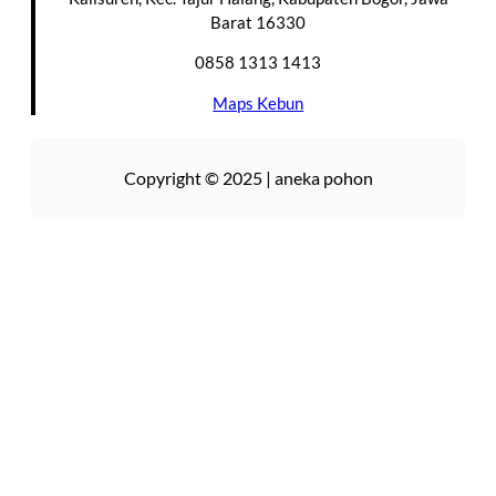
Barat 16330
0858 1313 1413
Maps Kebun
Copyright © 2025 | aneka pohon