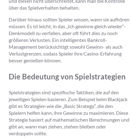
und diesen nicht überschreitet, kann man die Kontrolle
über das Spielverhalten behalten.
Darüber hinaus sollten Spieler wissen, wann sie aufhören
müssen. Es ist leicht, in das „Ich gewinne gleich wieder“-
Denkmodell zu verfallen, aber oft führt dies zu noch
größeren Verlusten. Ein intelligentes Bankroll-
Management berücksichtigt sowohl Gewinn- als auch
Verlustgrenzen, sodass Spieler ihre Casino-Erfahrung
besser genießen können.
Die Bedeutung von Spielstrategien
Spielstrategien sind spezifische Taktiken, die auf den
jeweiligen Spielen basieren. Zum Beispiel beim Blackjack
gibt es Strategien wie die „Basic Strategy“, die den
Spielern helfen kann, ihre Gewinne zu maximieren. Diese
Strategie basiert auf mathematischen Berechnungen und
gibt an, wann man ziehen, stehen bleiben oder
verdoppeln sollte.