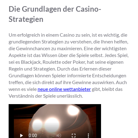
Die Grundlagen der Casino-
Strategien
Um erfolgreich in einem Casino zu sein, ist es wichtig, die
grundlegenden Strategien zu verstehen, die Ihnen helfen,
die Gewinnchancen zu maximieren. Eine der wichtigsten
Aspekte ist das Wissen über die Spiele selbst. Jedes Spiel,
sei es Blackjack, Roulette oder Poker, hat seine eigenen
Regeln und Strategien. Durch das Erlernen dieser
Grundlagen können Spieler informierte Entscheidungen
treffen, die sich direkt auf ihre Gewinne auswirken. Auch
wenn es viele
neue online wettanbieter
gibt, bleibt das
Verständnis der Spiele unerlässlich.