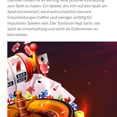
zum Spiel zu haben. Ein Spieler, der sich auf den Spaß am
Spiel konzentriert, wird wahrscheinlich bessere
Entscheidungen treffen und weniger anfällig für
impulsives Spielen sein. Der Schlüssel liegt darin, das
Spiel als Unterhaltung und nicht als Einkommen zu
betrachten.