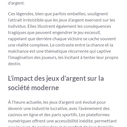
d’argent.
Ces légendes, bien que parfois embellies, soulignent
l’attrait irrésistible que les jeux d’argent exercent sur les
individus. Elles illustrent également les conséquences
tragiques que peuvent engendrer le jeu excessif,
rappelant que derrière chaque victoire se cache souvent
une réalité complexe. Le contraste entre la chance et la
malchance est une thématique récurrente qui captive
l’imagination des joueurs, les incitant à tenter leur propre
destin.
L’impact des jeux d’argent sur la
société moderne
À l’heure actuelle, les jeux d’argent ont évolué pour
devenir une industrie lucrative, avec l’avènement des
casinos en ligne et des paris sportifs. Les plateformes
numériques offrent une accessibilité inédite, permettant
aux joueurs de parier depuis le confort de leur domicile.