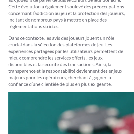
Cette évolution a également soulevé des préoccupations
concernant l’addiction au jeu et la protection des joueurs,
incitant de nombreux pays à mettre en place des
réglementations strictes.
Dans ce contexte, les avis des joueurs jouent un rôle
crucial dans la sélection des plateformes de jeu. Les
expériences partagées par les utilisateurs permettent de
mieux comprendre les services offerts, les jeux
disponibles et la sécurité des transactions. Ainsi, la
transparence et la responsabilité deviennent des enjeux
majeurs pour les opérateurs, cherchant à gagner la
confiance d’une clientèle de plus en plus exigeante.