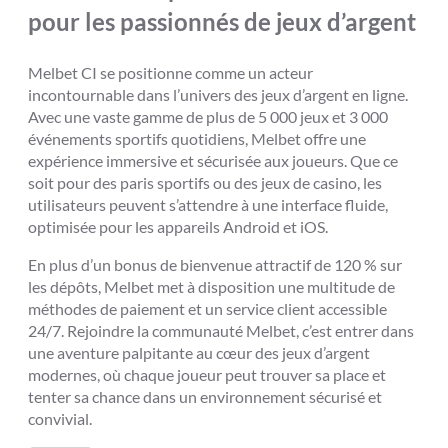
pour les passionnés de jeux d’argent
Melbet CI se positionne comme un acteur
incontournable dans l’univers des jeux d’argent en ligne.
Avec une vaste gamme de plus de 5 000 jeux et 3 000
événements sportifs quotidiens, Melbet offre une
expérience immersive et sécurisée aux joueurs. Que ce
soit pour des paris sportifs ou des jeux de casino, les
utilisateurs peuvent s’attendre à une interface fluide,
optimisée pour les appareils Android et iOS.
En plus d’un bonus de bienvenue attractif de 120 % sur
les dépôts, Melbet met à disposition une multitude de
méthodes de paiement et un service client accessible
24/7. Rejoindre la communauté Melbet, c’est entrer dans
une aventure palpitante au cœur des jeux d’argent
modernes, où chaque joueur peut trouver sa place et
tenter sa chance dans un environnement sécurisé et
convivial.