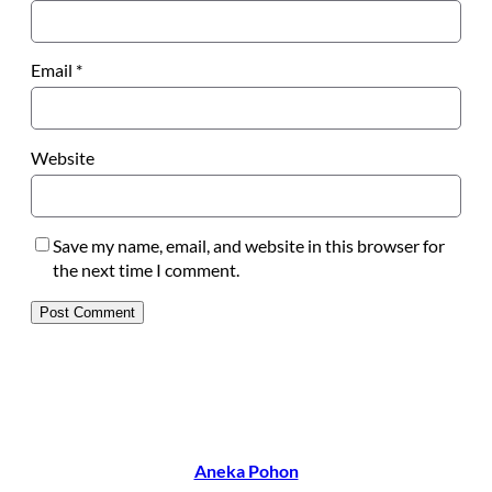
Email
*
Website
Save my name, email, and website in this browser for
the next time I comment.
Aneka Pohon