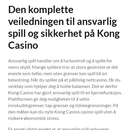
Den komplette
veiledningen til ansvarlig
spill og sikkerhet på Kong
Casino
Ansvarlig spill handler om å ha kontroll og å spille for
moro skyld. Mange spillere tror at store gevinster er det
eneste som teller, men uten grenser kan spill bli en
belastning. Når du spiller på et pålitelig nettcasino, får du
verktøy som hjelper deg å holde balansen. Det er derfor
Kong Casino har gjort ansvarlig spill til en kjernefunksjon.
Plattformen gir deg muligheten til å sette
innskuddsgrenser, tap‑grenser og tidsbegrensninger. På
den måten kan du nyte Kong Casino casino spill uten å
risikere økonomisk stress.
Et annet viktig aspekt er at ansvarlig spill reduserer