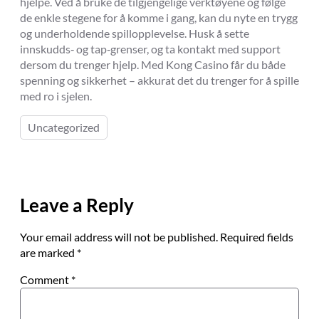
hjelpe. Ved å bruke de tilgjengelige verktøyene og følge
de enkle stegene for å komme i gang, kan du nyte en trygg
og underholdende spillopplevelse. Husk å sette
innskudds‑ og tap‑grenser, og ta kontakt med support
dersom du trenger hjelp. Med Kong Casino får du både
spenning og sikkerhet – akkurat det du trenger for å spille
med ro i sjelen.
Uncategorized
Leave a Reply
Your email address will not be published.
Required fields
are marked
*
Comment
*