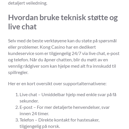
detaljert veiledning.
Hvordan bruke teknisk støtte og
live chat
Selv med de beste verktøyene kan du støte på spørsmål
eller problemer. Kong Casino har en dedikert
kundeservice som er tilgjengelig 24/7 via live chat, e‑post
og telefon. Når du åpner chatten, blir du møtt av en
vennlig rådgiver som kan hjelpe med alt fra innskudd til
spillregler.
Her er en kort oversikt over supportalternativene:
Live chat – Umiddelbar hjelp med enkle svar på få
sekunder.
E‑post – For mer detaljerte henvendelser, svar
innen 24 timer.
Telefon – Direkte kontakt for hastesaker,
tilgjengelig på norsk.