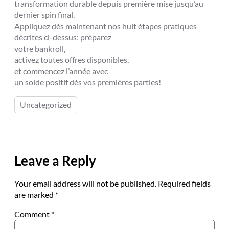
transformation durable depuis première mise jusqu’au
dernier spin final.
Appliquez dès maintenant nos huit étapes pratiques
décrites ci-dessus; préparez
votre bankroll,
activez toutes offres disponibles,
et commencez l’année avec
un solde positif dès vos premières parties!
Uncategorized
Leave a Reply
Your email address will not be published.
Required fields
are marked
*
Comment
*