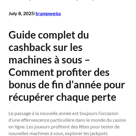
July 8, 2025
trumpweiss
I
Guide complet du
cashback sur les
machines à sous –
Comment profiter des
bonus de fin d’année pour
récupérer chaque perte
Le passage à la nouvelle année est toujours l’occasion
d’une effervescence particulière dans le monde du casino
en ligne. Les joueurs profitent des fêtes pour tester de
nouvelles machines à sous, explorer les jackpots