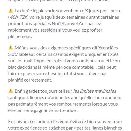
La durée légale varie souvent entre X jours post‐perte
(
48h
,
72h
) voire jusqu’à deux semaines durant certaines
promotions spéciales Noël/Nouvel An ; passez
rapidement vos sessions si vous voulez profiter
pleinement.
Méfiez‐vous des exigences spécifiques différenciées
Slot/Tableau : certains casinos exigent uniquement x30
sur slot mais imposent x45 si vous combinez roulette ou
blackjack dans la même période comptable… cela peut
faire exploser votre besoin total si vous n’avez pas
planifié correctement.
Enfin gardez toujours œil sur
les limites maximales
tant quotidiennes qu’annuelles afin qu’elles ne tronquent
pas prématurément vos remboursements lorsque vous
êtes en série gagnante inattendue .
En suivant ces points clés vous éviterez bien souvent que
votre expérience soit gâchée par « petites lignes blanches