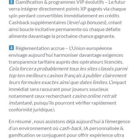
Gamification & programmes VIP évolutifs – Le futur
verra intégrer directement points XP gagnés via chaque
spin perdant convertibles immédiatement en crédits
Cashback supplémentaires (
level up bonuses
), créant
ainsi boucle incitative permanente où chaque défaite
alimente davantage la prochaine chance gagnante.
Réglementation accrue – L’Union européenne
envisage aujourd’hui harmoniser davantage exigences
transparence tarifaire auprès des opérateurs licenciés.
Cela forcera probablement tous les sites classés parmi
top ten meilleurs casinos français à publier clairement
leurs formules exactes ainsi que dates limites.
L’impact
immédiat sera rassurant pour joueurs soucieux
notamment ceux recherchant
casino online retrait
instantané
, puisqu’ils pourront vérifier rapidement
conformité juridique.\
En résumé , nous assistons déjà aujourd’hui à l’émergence
d’un environnement où
cash-back
, IA personnalisée &
gamification se conjuguent pour offrir expérience ultra