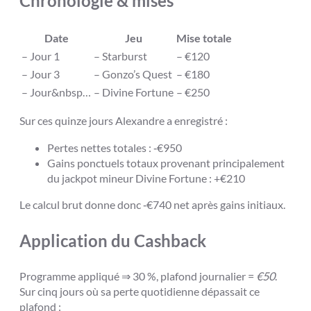
Chronologie & mises
Date
Jeu
Mise totale
– Jour 1
– Starburst
– €120
– Jour 3
– Gonzo’s Quest
– €180
– Jour&nbsp…
– Divine Fortune
– €250
Sur ces quinze jours Alexandre a enregistré :
Pertes nettes totales : ‑€950
Gains ponctuels totaux provenant principalement
du jackpot mineur Divine Fortune : +€210
Le calcul brut donne donc ‑€740 net après gains initiaux.
Application du Cashback
Programme appliqué ⇒ 30 %, plafond journalier =
€50
.
Sur cinq jours où sa perte quotidienne dépassait ce
plafond :