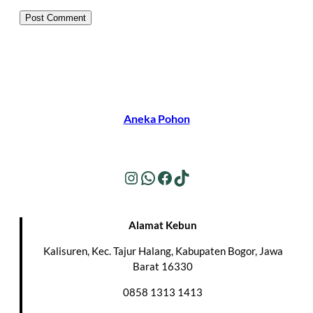
Aneka Pohon
Instagram
WhatsApp
Facebook
TikTok
Alamat Kebun
Kalisuren, Kec. Tajur Halang, Kabupaten Bogor, Jawa
Barat 16330
0858 1313 1413