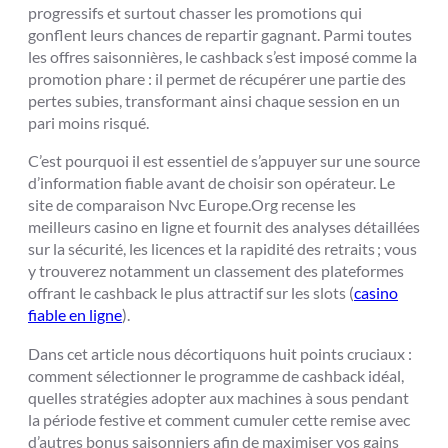
progressifs et surtout chasser les promotions qui
gonflent leurs chances de repartir gagnant. Parmi toutes
les offres saisonnières, le cashback s’est imposé comme la
promotion phare : il permet de récupérer une partie des
pertes subies, transformant ainsi chaque session en un
pari moins risqué.
C’est pourquoi il est essentiel de s’appuyer sur une source
d’information fiable avant de choisir son opérateur. Le
site de comparaison Nvc Europe.Org recense les
meilleurs casino en ligne et fournit des analyses détaillées
sur la sécurité, les licences et la rapidité des retraits ; vous
y trouverez notamment un classement des plateformes
offrant le cashback le plus attractif sur les slots (
casino
fiable en ligne
).
Dans cet article nous décortiquons huit points cruciaux :
comment sélectionner le programme de cashback idéal,
quelles stratégies adopter aux machines à sous pendant
la période festive et comment cumuler cette remise avec
d’autres bonus saisonniers afin de maximiser vos gains