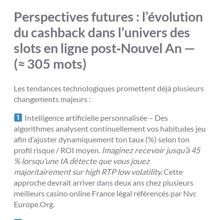
Perspectives futures : l’évolution
du cashback dans l’univers des
slots en ligne post‑Nouvel An —
(≈ 305 mots)
Les tendances technologiques promettent déjà plusieurs
changements majeurs :
Intelligence artificielle personnalisée – Des
algorithmes analysent continuellement vos habitudes jeu
afin d’ajuster dynamiquement ton taux (%) selon ton
profil risque / ROI moyen.
Imaginez recevoir jusqu’à 45
% lorsqu’une IA détecte que vous jouez
majoritairement sur high RTP low volatility.
Cette
approche devrait arriver dans deux ans chez plusieurs
meilleurs casino online France légal référencés par Nvc
Europe.Org.