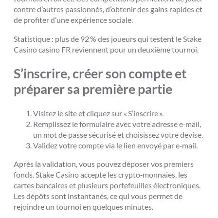
contre d’autres passionnés, d’obtenir des gains rapides et
de profiter d’une expérience sociale.
Statistique : plus de 92 % des joueurs qui testent le Stake
Casino casino FR reviennent pour un deuxième tournoi.
S’inscrire, créer son compte et
préparer sa première partie
Visitez le site et cliquez sur « S’inscrire ».
Remplissez le formulaire avec votre adresse e‑mail,
un mot de passe sécurisé et choisissez votre devise.
Validez votre compte via le lien envoyé par e‑mail.
Après la validation, vous pouvez déposer vos premiers
fonds. Stake Casino accepte les crypto‑monnaies, les
cartes bancaires et plusieurs portefeuilles électroniques.
Les dépôts sont instantanés, ce qui vous permet de
rejoindre un tournoi en quelques minutes.