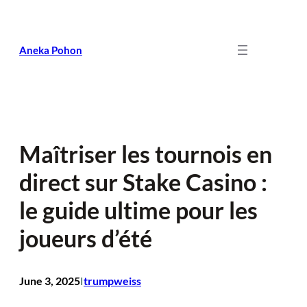
Skip
to
content
Aneka Pohon
Maîtriser les tournois en
direct sur Stake Casino :
le guide ultime pour les
joueurs d’été
June 3, 2025
trumpweiss
I