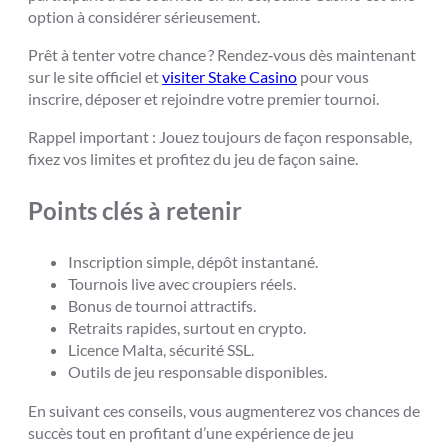
option à considérer sérieusement.
Prêt à tenter votre chance ? Rendez‑vous dès maintenant
sur le site officiel et
visiter Stake Casino
pour vous
inscrire, déposer et rejoindre votre premier tournoi.
Rappel important : Jouez toujours de façon responsable,
fixez vos limites et profitez du jeu de façon saine.
Points clés à retenir
Inscription simple, dépôt instantané.
Tournois live avec croupiers réels.
Bonus de tournoi attractifs.
Retraits rapides, surtout en crypto.
Licence Malta, sécurité SSL.
Outils de jeu responsable disponibles.
En suivant ces conseils, vous augmenterez vos chances de
succès tout en profitant d’une expérience de jeu