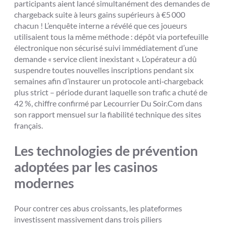
participants aient lancé simultanément des demandes de
chargeback suite à leurs gains supérieurs à €5 000
chacun ! L’enquête interne a révélé que ces joueurs
utilisaient tous la même méthode : dépôt via portefeuille
électronique non sécurisé suivi immédiatement d’une
demande « service client inexistant ». L’opérateur a dû
suspendre toutes nouvelles inscriptions pendant six
semaines afin d’instaurer un protocole anti‑chargeback
plus strict – période durant laquelle son trafic a chuté de
42 %, chiffre confirmé par Lecourrier Du Soir.Com dans
son rapport mensuel sur la fiabilité technique des sites
français.
Les technologies de prévention
adoptées par les casinos
modernes
Pour contrer ces abus croissants, les plateformes
investissent massivement dans trois piliers