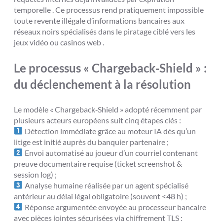
temporelle . Ce processus rend pratiquement impossible
toute revente illégale d’informations bancaires aux
réseaux noirs spécialisés dans le piratage ciblé vers les
jeux vidéo ou casinos web .
Le processus « Chargeback‑Shield » :
du déclenchement à la résolution
Le modèle « Chargeback‑Shield » adopté récemment par
plusieurs acteurs européens suit cinq étapes clés :
Détection immédiate grâce au moteur IA dès qu’un
litige est initié auprès du banquier partenaire ;
Envoi automatisé au joueur d’un courriel contenant
preuve documentaire requise (ticket screenshot &
session log) ;
Analyse humaine réalisée par un agent spécialisé
antérieur au délai légal obligatoire (souvent <48 h) ;
Réponse argumentée envoyée au processeur bancaire
avec pièces jointes sécurisées via chiffrement TLS ;