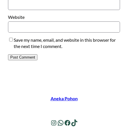
Website
Save my name, email, and website in this browser for
the next time I comment.
Aneka Pohon
Instagram
WhatsApp
Facebook
TikTok