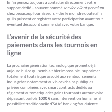
Enfin pensez toujours à contacter directement votre
support dédié – souvent nommé
service client premium
chez beaucoup fournisseurs – dès le moindre doute afin
qu’ils puissent enregistrer votre participation avant tout
éventuel désaccord commercial avec votre banque.
L’avenir de la sécurité des
paiements dans les tournois en
ligne
La prochaine génération technologique promet déjà
aujourd’hui ce qui semblait hier impossible : supprimer
totalement tout risque associé aux remboursements
indus grâce notamment aux blockchains publiques
privées combinées avec smart contracts dédiés au
règlement automatique­des gains tournants autour voire
dépassant parfois
1000 €
sans intervention humaine ni
possibilité traditionnelle d’SAAS banking fraudulente…