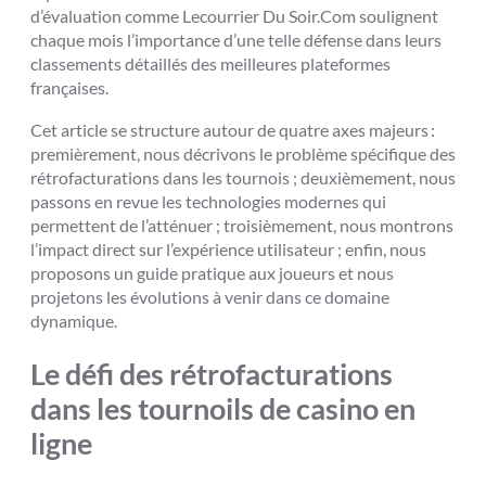
d’évaluation comme Lecourrier Du Soir.Com soulignent
chaque mois l’importance d’une telle défense dans leurs
classements détaillés des meilleures plateformes
françaises.
Cet article se structure autour de quatre axes majeurs :
premièrement, nous décrivons le problème spécifique des
rétrofacturations dans les tournois ; deuxièmement, nous
passons en revue les technologies modernes qui
permettent de l’atténuer ; troisièmement, nous montrons
l’impact direct sur l’expérience utilisateur ; enfin, nous
proposons un guide pratique aux joueurs et nous
projetons les évolutions à venir dans ce domaine
dynamique.
Le défi des rétrofacturations
dans les tournoils de casino en
ligne