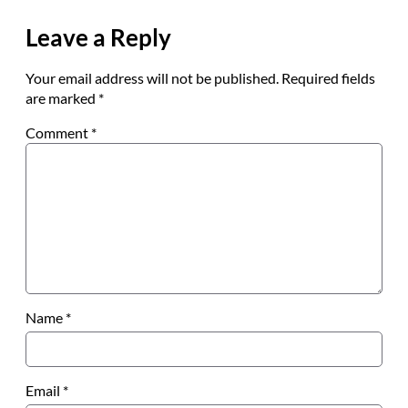
Leave a Reply
Your email address will not be published.
Required fields
are marked
*
Comment
*
Name
*
Email
*