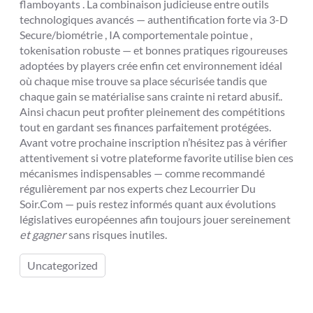
flamboyants . La combinaison judicieuse entre outils
technologiques avancés — authentification forte via 3-D
Secure/biométrie , IA comportementale pointue ,
tokenisation robuste — et bonnes pratiques rigoureuses
adoptées by players crée enfin cet environnement idéal
où chaque mise trouve sa place sécurisée tandis que
chaque gain se matérialise sans crainte ni retard abusif..
Ainsi chacun peut profiter pleinement ​des compétitions
tout en gardant ses finances parfaitement protégées.​
Avant votre prochaine inscription n’hésitez pas à vérifier
attentivement si votre plateforme favorite utilise bien ces
mécanismes indispensables — comme recommandé
régulièrement par nos experts chez Lecourrier Du
Soir.Com — puis restez informés quant aux évolutions
législatives européennes afin toujours jouer sereinement
et gagner
sans risques inutiles.
Uncategorized