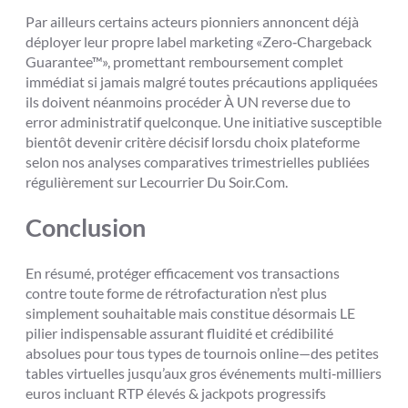
Par ailleurs certains acteurs pionniers annoncent déjà
déployer leur propre label marketing «Zero‐Chargeback
Guarantee™», promettant remboursement complet
immédiat si jamais malgré toutes précautions appliquées
ils doivent néanmoins procéder À UN reverse due to
error administratif quelconque​. Une initiative susceptible
bientôt devenir critère décisif lors­du choix plateforme
selon nos analyses comparatives trimestrielles publiées
régulièrement sur Lecourrier Du Soir.Com.
Conclusion
En résumé, protéger efficacement vos transactions
contre toute forme de rétrofacturation n’est plus
simplement souhaitable mais constitue désormais LE
pilier indispensable assurant fluidité et crédibilité
absolues pour tous types de tournois online—des petites
tables virtuelles jusqu’aux gros événements multi‐milliers
euros incluant RTP élevés & jackpots progressifs