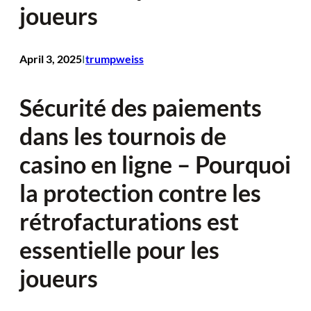
joueurs
April 3, 2025
trumpweiss
I
Sécurité des paiements
dans les tournois de
casino en ligne – Pourquoi
la protection contre les
rétrofacturations est
essentielle pour les
joueurs