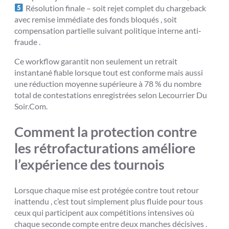
Résolution finale – soit rejet complet du chargeback
avec remise immédiate des fonds bloqués , soit
compensation partielle suivant politique interne anti‐
fraude .
Ce workflow garantit non seulement un retrait
instantané fiable lorsque tout est conforme mais aussi
une réduction moyenne supérieure à 78 % du nombre
total de contestations enregistrées selon Lecourrier Du
Soir.Com.
Comment la protection contre
les rétrofacturations améliore
l’expérience des tournois
Lorsque chaque mise est protégée contre tout retour
inattendu , c’est tout simplement plus fluide pour tous
ceux qui participent aux compétitions intensives où
chaque seconde compte entre deux manches décisives .