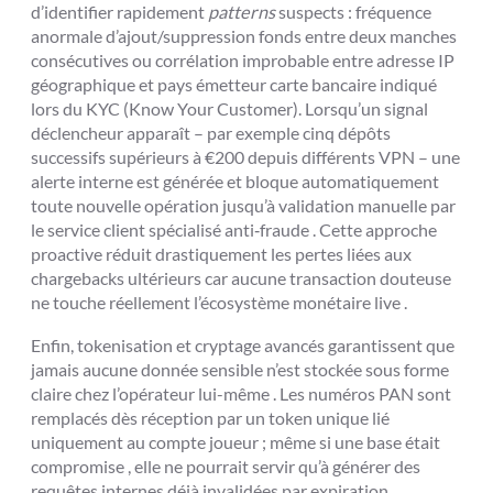
d’identifier rapidement
patterns
suspects : fréquence
anormale d’ajout/suppression fonds entre deux manches
consécutives ou corrélation improbable entre adresse IP
géographique et pays émetteur carte bancaire indiqué
lors du KYC (Know Your Customer). Lorsqu’un signal
déclencheur apparaît – par exemple cinq dépôts
successifs supérieurs à €200 depuis différents VPN – une
alerte interne est générée et bloque automatiquement
toute nouvelle opération jusqu’à validation manuelle par
le service client spécialisé anti‑fraude . Cette approche
proactive réduit drastiquement les pertes liées aux
chargebacks ultérieurs car aucune transaction douteuse
ne touche réellement l’écosystème monétaire live .
Enfin, tokenisation et cryptage avancés garantissent que
jamais aucune donnée sensible n’est stockée sous forme
claire chez l’opérateur lui-même . Les numéros PAN sont
remplacés dès réception par un token unique lié
uniquement au compte joueur ; même si une base était
compromise , elle ne pourrait servir qu’à générer des
requêtes internes déjà invalidées par expiration