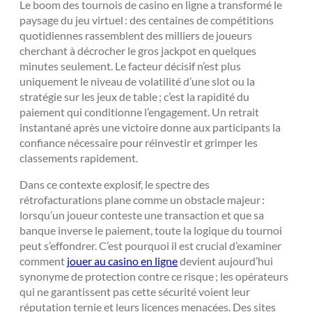
Le boom des tournois de casino en ligne a transformé le
paysage du jeu virtuel : des centaines de compétitions
quotidiennes rassemblent des milliers de joueurs
cherchant à décrocher le gros jackpot en quelques
minutes seulement. Le facteur décisif n’est plus
uniquement le niveau de volatilité d’une slot ou la
stratégie sur les jeux de table ; c’est la rapidité du
paiement qui conditionne l’engagement. Un retrait
instantané après une victoire donne aux participants la
confiance nécessaire pour réinvestir et grimper les
classements rapidement.
Dans ce contexte explosif, le spectre des
rétrofacturations plane comme un obstacle majeur :
lorsqu’un joueur conteste une transaction et que sa
banque inverse le paiement, toute la logique du tournoi
peut s’effondrer. C’est pourquoi il est crucial d’examiner
comment
jouer au casino en ligne
devient aujourd’hui
synonyme de protection contre ce risque ; les opérateurs
qui ne garantissent pas cette sécurité voient leur
réputation ternie et leurs licences menacées. Des sites